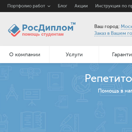
Портфолио работ
Блог
Акции
Инструкция по 
Ваш город:
Моск
Заказ в Вашем г
О компании
Услуги
Гарант
Репетито
Помощь в на