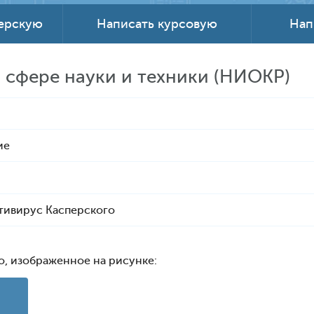
терскую
Написать курсовую
Нап
 сфере науки и техники (НИОКР)
ие
тивирус Касперского
о, изображенное на рисунке: