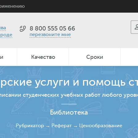
применению
ва
8 800 555 05 66
перезвоните мне
ороде
ии
Качество
Сроки
рские услуги и помощь с
писании студенческих учебных работ любого уров
Библиотека
Рубрикатор
→
Реферат
→
Ценообразование