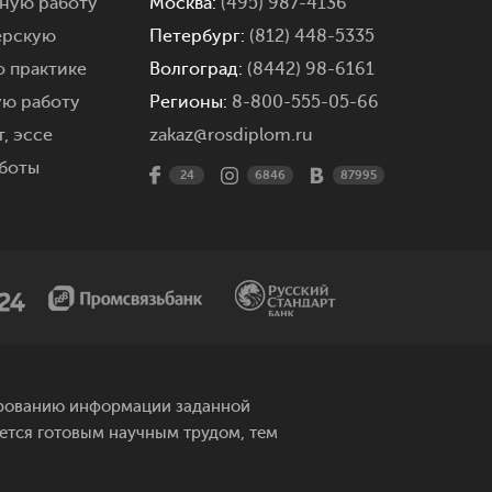
мную работу
Москва:
(495) 987-4136
ерскую
Петербург:
(812) 448-5335
о практике
Волгоград:
(8442) 98-6161
ую работу
Регионы:
8-800-555-05-66
,
эссе
zakaz@rosdiplom.ru
боты
24
6846
87995
рированию информации заданной
яется готовым научным трудом, тем