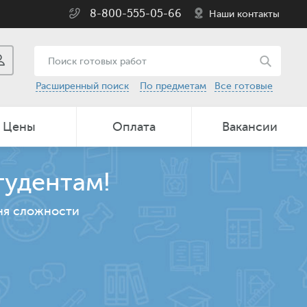
8-800-555-05-66
Наши контакты
Расширенный поиск
По предметам
Все готовые
Цены
Оплата
Вакансии
тудентам!
ня сложности