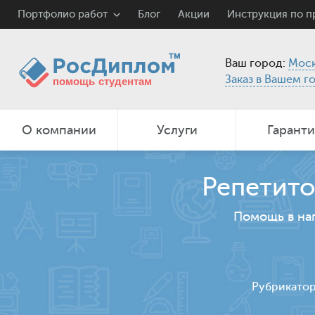
Портфолио работ
Блог
Акции
Инструкция по 
Ваш город:
Моск
Заказ в Вашем г
О компании
Услуги
Гарант
Репетито
Помощь в на
Рубрикато