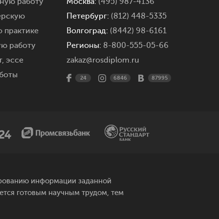
мную работу
Москва:
(495) 987-4136
ерскую
Петербург:
(812) 448-5335
о практике
Волгоград:
(8442) 98-6161
ую работу
Регионы:
8-800-555-05-66
,
эссе
zakaz@rosdiplom.ru
боты
24
6846
87995
рированию информации заданной
яется готовым научным трудом, тем