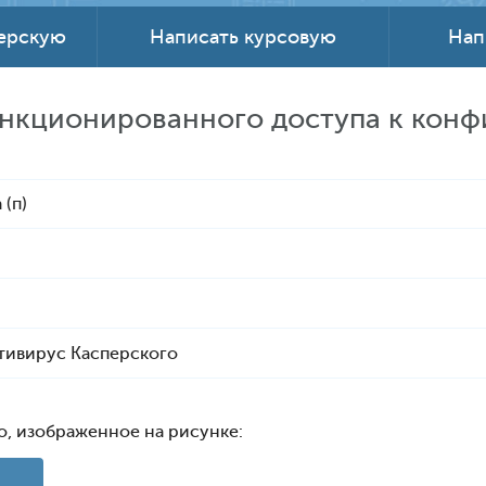
терскую
Написать курсовую
Нап
санкционированного доступа к ко
 (п)
тивирус Касперского
о, изображенное на рисунке: