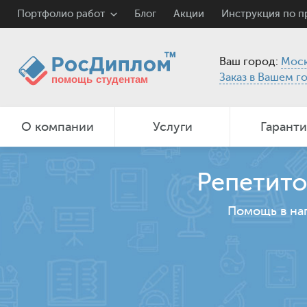
Портфолио работ
Блог
Акции
Инструкция по 
Ваш город:
Моск
Заказ в Вашем г
О компании
Услуги
Гарант
Репетито
Помощь в на