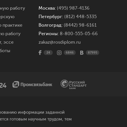
мную работу
Москва:
(495) 987-4136
ерскую
Петербург:
(812) 448-5335
о практике
Волгоград:
(8442) 98-6161
ую работу
Регионы:
8-800-555-05-66
,
эссе
zakaz@rosdiplom.ru
боты
24
6846
87995
рированию информации заданной
яется готовым научным трудом, тем