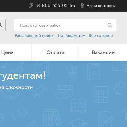
8-800-555-05-66
Наши контакты
Расширенный поиск
По предметам
Все готовые
Цены
Оплата
Вакансии
тудентам!
ня сложности