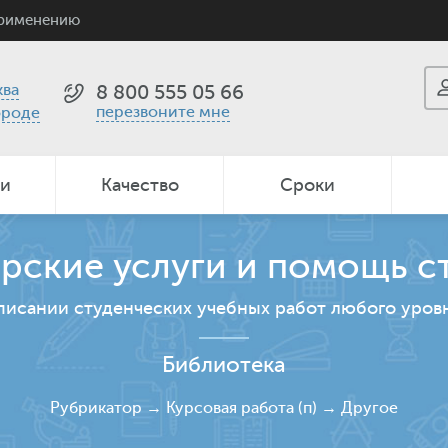
применению
ва
8 800 555 05 66
перезвоните мне
ороде
ии
Качество
Сроки
рские услуги и помощь с
писании студенческих учебных работ любого уров
Библиотека
Рубрикатор
→
Курсовая работа (п)
→
Другое