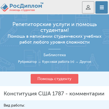
Репетиторские услуги и помощь
студентам!
Помощь в написании студенческих учебных
работ любого уровня сложности
Библиотека
Рубрикатор
→
Курсовая работа (п)
→
Другое
Помощь студенту
Конституция США 1787 - комментарии
Вид работы: