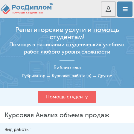
Репетиторские услуги и помощь
студентам!
Помощь в написании студенческих учебных
работ любого уровня сложности
Библиотека
Рубрикатор
→
Курсовая работа (п)
→
Другое
Помощь студенту
Курсовая Анализ объема продаж
Вид работы: