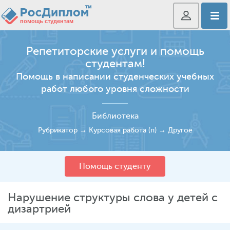
Репетиторские услуги и помощь
студентам!
Помощь в написании студенческих учебных
работ любого уровня сложности
Библиотека
Рубрикатор
→
Курсовая работа (п)
→
Другое
Помощь студенту
Нарушение структуры слова у детей с
дизартрией