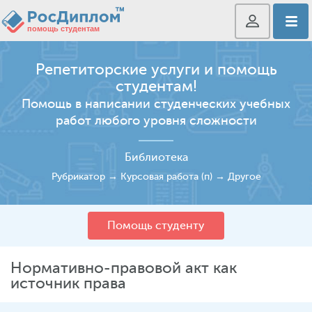
Репетиторские услуги и помощь
студентам!
Помощь в написании студенческих учебных
работ любого уровня сложности
Библиотека
Рубрикатор
→
Курсовая работа (п)
→
Другое
Помощь студенту
Нормативно-правовой акт как
источник права