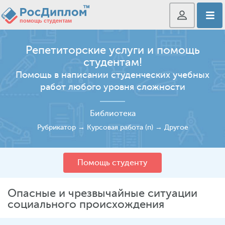
Репетиторские услуги и помощь
студентам!
Помощь в написании студенческих учебных
работ любого уровня сложности
Библиотека
Рубрикатор
→
Курсовая работа (п)
→
Другое
Помощь студенту
Опасные и чрезвычайные ситуации
социального происхождения