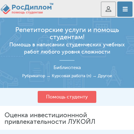
Репетиторские услуги и помощь
студентам!
Помощь в написании студенческих учебных
работ любого уровня сложности
Библиотека
Рубрикатор
→
Курсовая работа (п)
→
Другое
Помощь студенту
Оценка инвестиционнной
привлекательности ЛУКОЙЛ