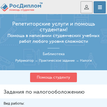
Репетиторские услуги и помощь
студентам!
Помощь в написании студенческих учебных
работ любого уровня сложности
Библиотека
Рубрикатор
→
Практическое задание
→
Налоги
Помощь студенту
Задания по налогооболожению
Вид работы: