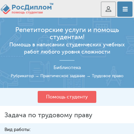
Репетиторские услуги и помощь
студентам!
Помощь в написании студенческих учебных
работ любого уровня сложности
Библиотека
Рубрикатор
→
Практическое задание
→
Трудовое право
Помощь студенту
Задача по трудовому праву
Вид работы: