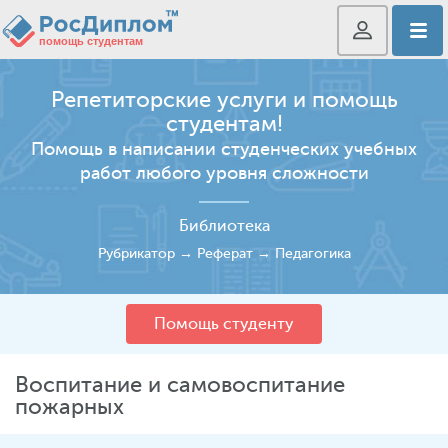
Репетиторские услуги и помощь
студентам!
Помощь в написании студенческих учебных
работ любого уровня сложности
Библиотека
Рубрикатор
→
Реферат
→
Педагогика
Помощь студенту
Воспитание и самовоспитание
пожарных