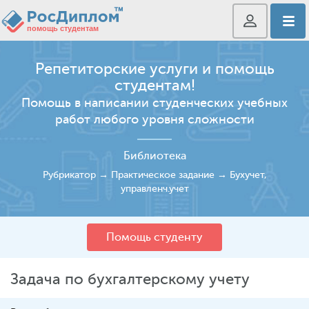
Репетиторские услуги и помощь
студентам!
Помощь в написании студенческих учебных
работ любого уровня сложности
Библиотека
Рубрикатор
→
Практическое задание
→
Бухучет,
управленч.учет
Помощь студенту
Задача по бухгалтерскому учету