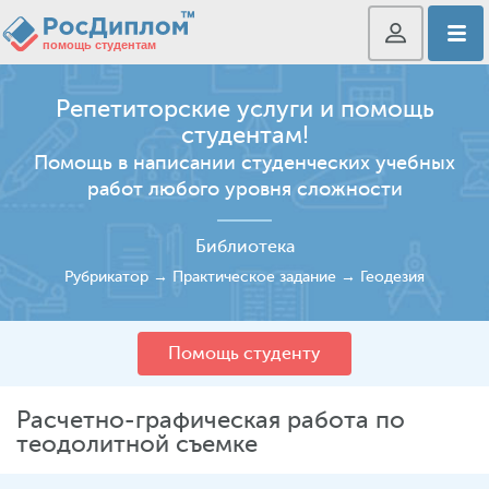
Репетиторские услуги и помощь
студентам!
Помощь в написании студенческих учебных
работ любого уровня сложности
Библиотека
Рубрикатор
→
Практическое задание
→
Геодезия
Помощь студенту
Расчетно-графическая работа по
теодолитной съемке