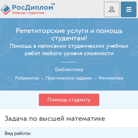
Репетиторские услуги и помощь
студентам!
Помощь в написании студенческих учебных
работ любого уровня сложности
Библиотека
Рубрикатор
→
Практическое задание
→
Математика
Помощь студенту
Задача по высшей математике
Вид работы: