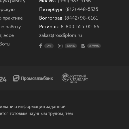
мную работу
Москва:
(495) 987-4136
ерскую
Петербург:
(812) 448-5335
о практике
Волгоград:
(8442) 98-6161
ую работу
Регионы:
8-800-555-05-66
,
эссе
zakaz@rosdiplom.ru
боты
24
6846
87995
рированию информации заданной
яется готовым научным трудом, тем