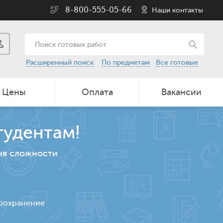
8-800-555-05-66
Наши контакты
Расширенный поиск
По предметам
Все готовые
Цены
Оплата
Вакансии
тудентам!
ня сложности
воохранение