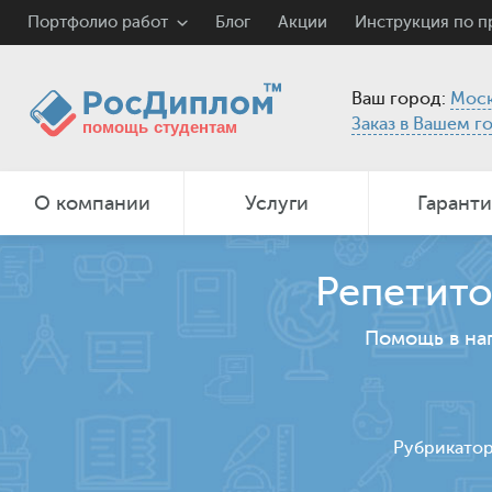
Портфолио работ
Блог
Акции
Инструкция по 
Ваш город:
Моск
Заказ в Вашем г
О компании
Услуги
Гарант
Репетито
Помощь в на
Рубрикато