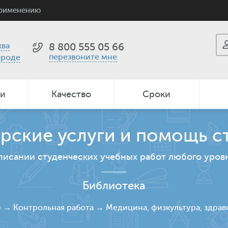
применению
ва
8 800 555 05 66
перезвоните мне
ороде
ии
Качество
Сроки
рские услуги и помощь с
писании студенческих учебных работ любого уров
Библиотека
р
→
Контрольная работа
→
Медицина, физкультура, здра