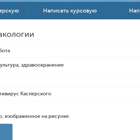
терскую
Написать курсовую
Нап
акологии
бота
ультура, здравоохранение
тивирус Касперского
о, изображенное на рисунке: