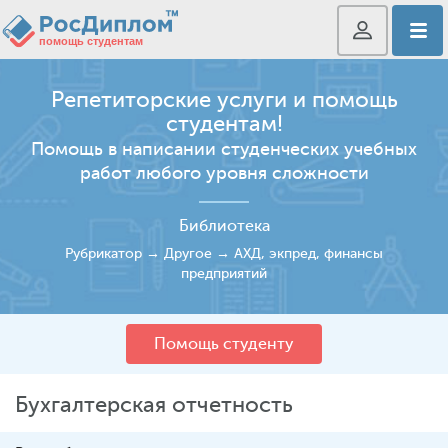
Репетиторские услуги и помощь
студентам!
Помощь в написании студенческих учебных
работ любого уровня сложности
Библиотека
Рубрикатор
→
Другое
→
АХД, экпред, финансы
предприятий
Помощь студенту
Бухгалтерская отчетность