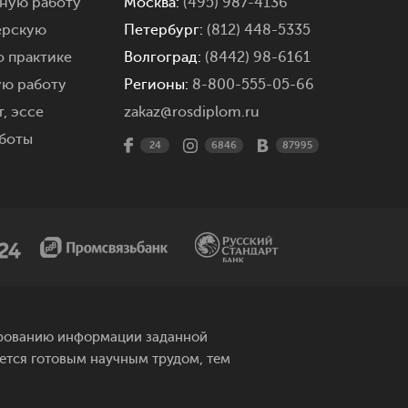
мную работу
Москва:
(495) 987-4136
ерскую
Петербург:
(812) 448-5335
о практике
Волгоград:
(8442) 98-6161
ую работу
Регионы:
8-800-555-05-66
,
эссе
zakaz@rosdiplom.ru
боты
24
6846
87995
рированию информации заданной
яется готовым научным трудом, тем