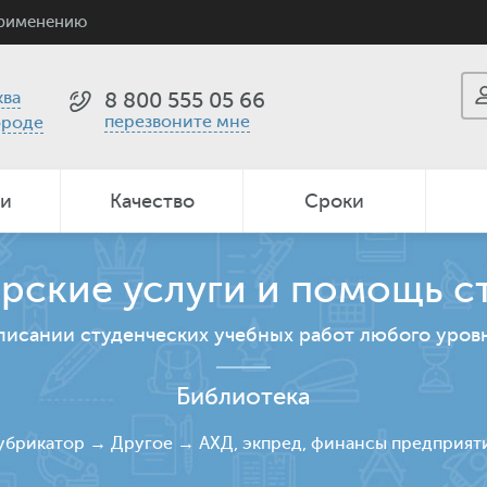
применению
ва
8 800 555 05 66
перезвоните мне
ороде
ии
Качество
Сроки
рские услуги и помощь с
писании студенческих учебных работ любого уров
Библиотека
убрикатор
→
Другое
→
АХД, экпред, финансы предприят