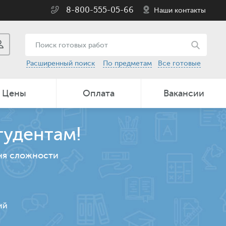
8-800-555-05-66
Наши контакты
Расширенный поиск
По предметам
Все готовые
Цены
Оплата
Вакансии
тудентам!
ня сложности
ий