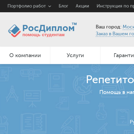
Портфолио работ
Блог
Акции
Инструкция по 
Ваш город:
Моск
Заказ в Вашем г
О компании
Услуги
Гарант
Репетито
Помощь в на
Р