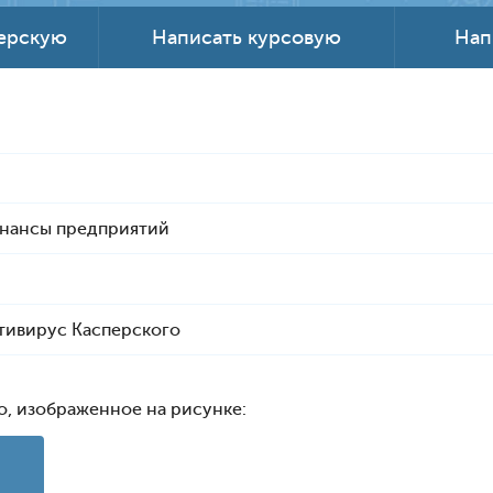
терскую
Написать курсовую
Нап
инансы предприятий
тивирус Касперского
о, изображенное на рисунке: