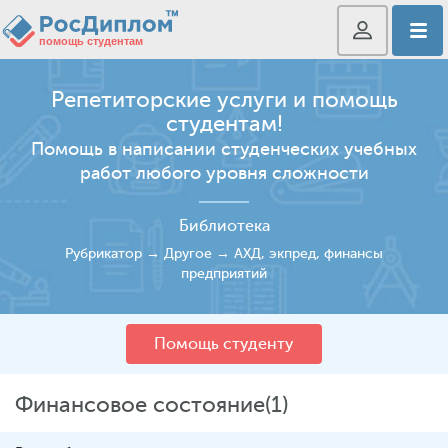
Репетиторские услуги и помощь
студентам!
Помощь в написании студенческих учебных
работ любого уровня сложности
Библиотека
Рубрикатор
→
Другое
→
АХД, экпред, финансы
предприятий
Помощь студенту
Финансовое состояние(1)