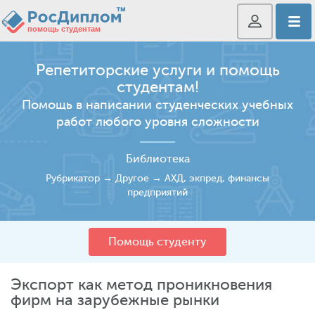
Репетиторские услуги и помощь
студентам!
Помощь в написании студенческих учебных
работ любого уровня сложности
Библиотека
Рубрикатор
→
Другое
→
АХД, экпред, финансы
предприятий
Помощь студенту
Экспорт как метод проникновения
фирм на зарубежные рынки