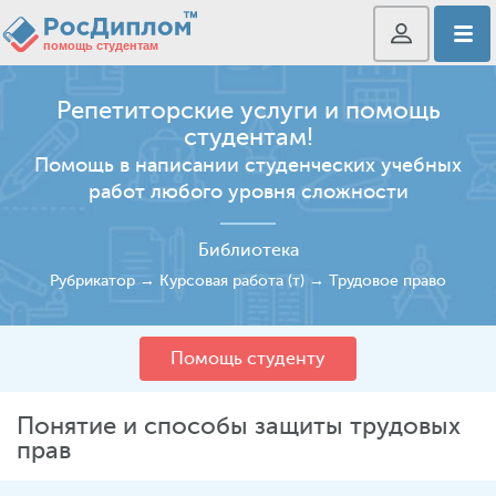
Репетиторские услуги и помощь
студентам!
Помощь в написании студенческих учебных
работ любого уровня сложности
Библиотека
Рубрикатор
→
Курсовая работа (т)
→
Трудовое право
Помощь студенту
Понятие и способы защиты трудовых
прав