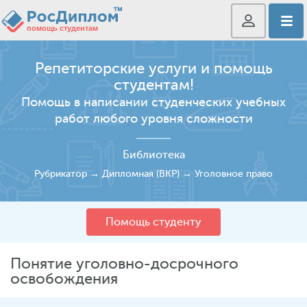
Репетиторские услуги и помощь
студентам!
Помощь в написании студенческих учебных
работ любого уровня сложности
Библиотека
Рубрикатор
→
Дипломная (ВКР)
→
Уголовное право
Помощь студенту
Понятие уголовно-досрочного
освобождения