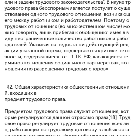
ели и задачи трудового законодательства". В науке тр
удового права бесспорным является постулат о суще
ствовании одного трудового отношения, возникающ
его между работником и работодателем. Поэтому о
трудовых отношениях (во множественном числе) мо
жно говорить, лишь прибегая к обобщению: имея в в
иду неограниченное количество работников и работ
одателей. Указывая на недостатки действующей ред
акции указанной нормы, подвергаются критике нето
чности, содержащиеся в ст. 1 ТК РФ, касающиеся те
рминов «отношения социального партнерства», «от
ношения по разрешению трудовых споров».
§2. Общая характеристика общественных отношени
й, входящих в
предмет трудового права.
Предметом трудового права служат отношения, кот
орые регулируются данной отраслью права[18]. Труд
овое право регулирует трудовые отношения всех ли
ц, работающих по трудовому договору в любых орга
низациях независимо от форм собственности и орга