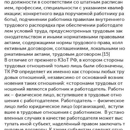
по должности в соответствии со штатным расписан
ием, профессии, специальности с указанием квалиф
икации; конкретного вида поручаемой работнику ра
боты), подчинении работника правилам внутреннего
трудового распорядка при обеспечении работодате
лем условий труда, предусмотренных трудовым зак
онодательством и иными нормативными правовыми
актами, содержащими нормы трудового права, колл
ективным договором, соглашениями, локальными но
рмативными актами, трудовым договором.[15]
В отличие от прежнего КЗоТ РФ, в котором стороны
трудовых отношений только лишь были обозначены,
ТК РФ определяет их именно как стороны любых тру
довых отношений, независимо от оснований возник
новения таких отношений: «сторонами трудовых от
ношений являются работник и работодатель. Работн
ик – физическое лицо, вступившее в трудовые отно
шения с работодателем. Работодатель – физическое
лицо либо юридическое лицо (организация), вступи
вшее в трудовые отношения с работником. В устано
вленных случаях в качестве работодателя может выс
тупать иной субъект, наделённый правом заключать т
рудовые договоры. К таким субъектам следует отно