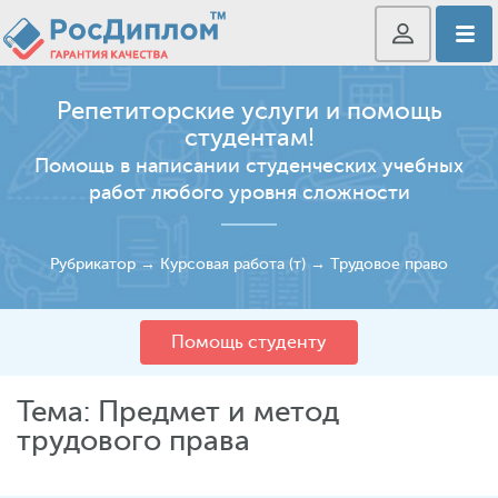
Репетиторские услуги и помощь
студентам!
Помощь в написании студенческих учебных
работ любого уровня сложности
Рубрикатор
→
Курсовая работа (т)
→
Трудовое право
Помощь студенту
Тема: Предмет и метод
трудового права