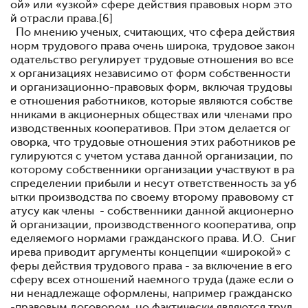
ой» или «узкой» сфере действия правовых норм это
й отрасли права.[6]
По мнению ученых, считающих, что сфера действия
норм трудового права очень широка, трудовое закон
одательство регулирует трудовые отношения во все
х организациях независимо от форм собственности
и организационно-правовых форм, включая трудовы
е отношения работников, которые являются собстве
нниками в акционерных обществах или членами про
изводственных кооперативов. При этом делается ог
оворка, что трудовые отношения этих работников ре
гулируются с учетом устава данной организации, по
которому собственники организации участвуют в ра
спределении прибыли и несут ответственность за уб
ытки производства по своему второму правовому ст
атусу как члены - собственники данной акционерно
й организации, производственного кооператива, опр
еделяемого нормами гражданского права. И.О. Сниг
ирева приводит аргументы концепции «широкой» с
феры действия трудового права - за включение в его
сферу всех отношений наемного труда (даже если о
ни ненадлежаще оформлены, например гражданско
-правовым договором, но фактически являются труд