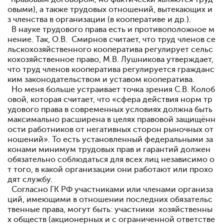
овыми), а также трудовых отношений, вытекающих и
з членства в организации (в кооперативе и др.).
В науке трудового права есть и противоположное м
нение. Так, О.В. Смирнов считает, что труд членов се
льскохозяйственного кооператива регулирует сельс
кохозяйственное право, М.В. Лушникова утверждает,
что труд членов кооператива регулируется гражданс
ким законодательством и уставом кооператива.
Но меня больше устраивает точка зрения С.В. Колоб
овой, которая считает, что «сфера действия норм тр
удового права в современных условиях должна быть
максимально расширена в целях правовой защищённ
ости работников от негативных сторон рыночных от
ношений». То есть установленный федеральными за
конами минимум трудовых прав и гарантий должен
обязательно соблюдаться для всех лиц независимо о
т того, в какой организации они работают или прохо
дят службу.
Согласно ГК РФ участниками или членами организа
ций, имеющими в отношении последних обязательс
твенные права, могут быть: участники хозяйственны
х обществ (акционерных и с ограниченной ответстве