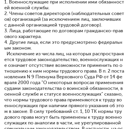
1. Военнослужащие при исполнении ими обязанност
ей военной службы.
2. Члены советов директоров (наблюдательных совет
ов) организаций (за исключением лиц, заключивших
с данной организацией трудовой договор).
3. Лица, работающие по договорам гражданско-прав
ового характера.
4. Другие лица, если это предусмотрено федеральн
ым законом.
Исключение из числа лиц, на которых распространя
ется трудовое законодательство, военнослужащих н
е означает отсутствие возможности применить по о
тношению к ним нормы трудового права. В п. 2 поста
новления N 9 Пленума Верховного Суда РФ от 14 фе
враля 2000 года "О некоторых вопросах применения
судами законодательства о воинской обязанности, в
оенной службе и статусе военнослужащих" сказано,
что нормы трудового права применяются к труду во
еннослужащих при наличии прямого указания об это
м в законе. В силу требований ст. 1, 10 ТК нормы тру
дового права могут быть применены к труду военно
служащих по аналогии в части, не урегулированной
специальным законодательством. В частности, на ос