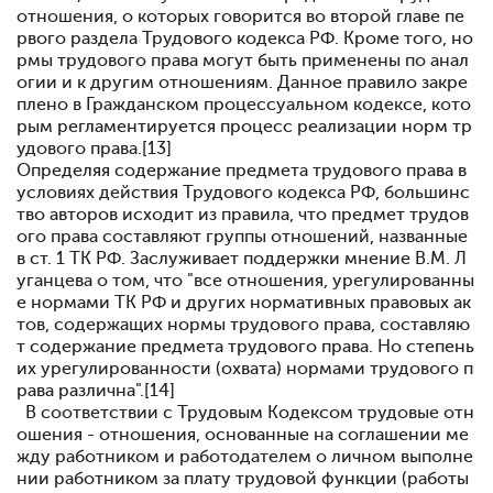
отношения, о которых говорится во второй главе пе
рвого раздела Трудового кодекса РФ. Кроме того, но
рмы трудового права могут быть применены по анал
огии и к другим отношениям. Данное правило закре
плено в Гражданском процессуальном кодексе, кото
рым регламентируется процесс реализации норм тр
удового права.[13]
Определяя содержание предмета трудового права в
условиях действия Трудового кодекса РФ, большинс
тво авторов исходит из правила, что предмет трудов
ого права составляют группы отношений, названные
в ст. 1 ТК РФ. Заслуживает поддержки мнение В.М. Л
уганцева о том, что "все отношения, урегулированны
е нормами ТК РФ и других нормативных правовых ак
тов, содержащих нормы трудового права, составляю
т содержание предмета трудового права. Но степень
их урегулированности (охвата) нормами трудового п
рава различна".[14]
В соответствии с Трудовым Кодексом трудовые отн
ошения - отношения, основанные на соглашении ме
жду работником и работодателем о личном выполне
нии работником за плату трудовой функции (работы