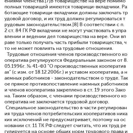
ениями членства.[7]В товариществе на вере помимо
полных товарищей имеются товарищи-вкладчики. Ра
ботающие товарищи-вкладчики должны заключать тр
удовой договор, и их труд должен регулироваться т
рудовым законодательством.[8] В соответствии с п.
2 ст. 84 ГК РФ вкладчики не могут участвовать в упра
влении и ведении дел товарищества на вере. Они вп
раве только получать часть прибыли товарищества, ч
то не может повлиять на трудовые отношения.
Трудовые отношения членов производственного ко
оператива регулируются Федеральным законом от 8.
05.1996г. № 41-ФЗ "О производственных кооператив
ах" (с изм. от 18.12.2006г.) и уставом кооператива, а н
аемных работников - законодательством о труде. Так
ое прямое противопоставление наемных работников
и членов кооператива закреплено в ст. 19 этого Зако
на. Таким образом, с членами производственного ко
оператива не заключается трудовой договор.
Специальное законодательство в части регулирован
ия труда членов потребительских кооперативов ника
ких исключений не предусматривает, поэтому на ос
новании ст. 11 ТК РФ следует считать, что их труд ре
гулируется на основе общих норм трудового права и