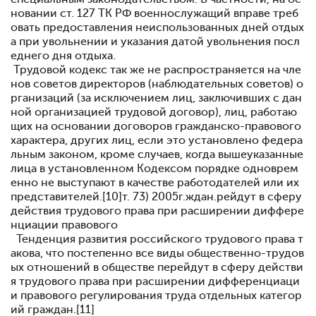
новании ст. 127 ТК РФ военнослужащий вправе треб
овать предоставления неиспользованных дней отдых
а при увольнении и указания датой увольнения посл
еднего дня отдыха.
Трудовой кодекс так же не распространяется на чле
нов советов директоров (наблюдательных советов) о
рганизаций (за исключением лиц, заключивших с дан
ной организацией трудовой договор), лиц, работаю
щих на основании договоров гражданско-правового
характера, других лиц, если это установлено федера
льным законом, кроме случаев, когда вышеуказанные
лица в установленном Кодексом порядке одноврем
енно не выступают в качестве работодателей или их
представителей.[10]т. 73) 2005г.ждан.рейдут в сферу
действия трудового права при расширении диффере
нциации правового
Тенденция развития российского трудового права т
акова, что постепенно все виды общественно-трудов
ых отношений в обществе перейдут в сферу действи
я трудового права при расширении дифференциаци
и правового регулирования труда отдельных категор
ий граждан.[11]