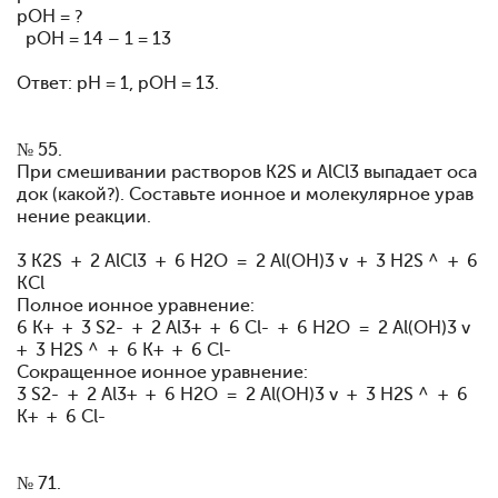
рОН = ?
pOH = 14 – 1 = 13
Ответ: рН = 1, pOH = 13.
№ 55.
При смешивании растворов K2S и AlCl3 выпадает оса
док (какой?). Составьте ионное и молекулярное урав
нение реакции.
3 K2S + 2 AlCl3 + 6 H2O = 2 Al(OH)3 v + 3 H2S ^ + 6
KCl
Полное ионное уравнение:
6 K+ + 3 S2- + 2 Al3+ + 6 Cl- + 6 H2O = 2 Al(OH)3 v
+ 3 H2S ^ + 6 K+ + 6 Cl-
Сокращенное ионное уравнение:
3 S2- + 2 Al3+ + 6 H2O = 2 Al(OH)3 v + 3 H2S ^ + 6
K+ + 6 Cl-
№ 71.