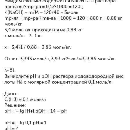
Найдем сколько содержится NaOH в 1л раствора:
mв-ва = ?•mр-ра = 0,12•1000 = 120г,
? (NaOH) = m/M = 120/40 = 3моль
mр-ля = mр-ра ? mв-ва = 1000 – 120 = 880 г = 0,88 кг
моль/кг
3,4 моль /кг приходится на 0,88 кг
х моль/кг ? 1 кг
х = 3,4?1 / 0,88 = 3,86 моль/кг.
Ответ: 3,393 моль/л, 3,93 кг?экв./м3, 3,86 моль/кг.
№ 51.
Вычислите рН и рОН раствора иодоводородной кис
лоты HJ с молярной концентрацией 0,1 моль/л.
Дано:
С (HJ) = 0,1 моль/л
Решение:
pH = – lg [H+] pOH = 14 – pH
pH = – lg 0,1 рН = 1
рН = ?