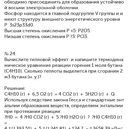
обходимо присоединить для образования устойчиво
й восьми электронной оболочки.
Фосфор находится в главной подгруппе V группы и и
меют структуру внешнего энергетического уровня
P 3s23p33d0.
Высшая степень окисления Р +5: P2O5.
Низшая степень окисления Р ?3: PCl3.
№ 24.
Вычислите тепловой эффект и напишите термодина
мическое уравнение реакции горения 1 моля бутана
(С4Н10). Сколько теплоты выделится при сгорании 2
м3 бутана (н. у.)?
Решение:
С4Н10 (г) + 6,5 О2 (г) = 4 СО2 (г) + 5Н2О (г) + Q
Используя следствие закона Гесса и стандартные энт
альпии образования веществ, определяем энтальпии
при протекании реакции:
?H0 = 4 ?H0 CO2 (г) + 5 ?H0 H2O (г) ? ?H0 C4H10 (г)
=
4 ? (? 393,51) + 5 ? (? 241,81) + 124,7 = ? 2658,39 кДж/