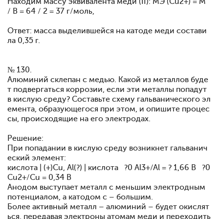
Находим массу эквивалента меди (II): МЭ (Cu2+) = M
/ В = 64 / 2 = 37 г/моль,
Ответ: масса выделившейся на катоде меди состави
ла 0,35 г.
№ 130.
Алюминий склепан с медью. Какой из металлов буде
т подвергаться коррозии, если эти металлы попадут
в кислую среду? Составьте схему гальванического эл
емента, образующегося при этом, и опишите процес
сы, происходящие на его электродах.
Решение:
При попадании в кислую среду возникнет гальванич
еский элемент:
кислота | (+)Cu, Al(?) | кислота ?0 Al3+/Al = ? 1,66 В ?0
Cu2+/Cu = 0,34 В
Анодом выступает металл с меньшим электродным
потенциалом, а катодом с – большим.
Более активный металл – алюминий – будет окислят
ься, передавая электроны атомам меди и переходить