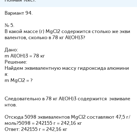
Полный текст:
Вариант 94.
№ 5.
В какой массе (г) MgCl2 содержится столько же экви
валентов, сколько в 78 кг Al(OH)3?
Дано:
m Al(OH)3 = 78 кг
Решение:
Найдем эквивалентную массу гидроксида алюмини
я:
m MgCl2 = ?
Следовательно в 78 кг Al(OH)3 содержится эквивале
нтов.
Отсюда 5098 эквивалентов MgCl2 составляют 47,5 г/
моль?5098 = 242155 г = 242,16 кг
Ответ: 242155 г = 242,16 кг