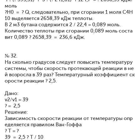
моль
?H0 = ? Q, следовательно, при сгорании 1 моля С4Н
10 выделяется 2658,39 кДж теплоты.
В 2 м3 бутана содержится 2 / 22,4 = 0,089 моль.
Количество теплоты при сгорании 0,089 моль соста
вит 0,089 ? 2658,39 = 236,6 кДж.
№ 32.
На сколько градусов следует повысить температуру
системы, чтобы скорость протекающей реакции в не
й возросла в 39 раз? Температурный коэффициент ск
орости реакции ? 2,5.
Дано:
v2/v1 = 39
? = 2,5
Решение:
Зависимость скорости реакции от температуры опр
еделяется правилом Ван-Гоффа
? T = ?
39 = 2,5 ? T / 10