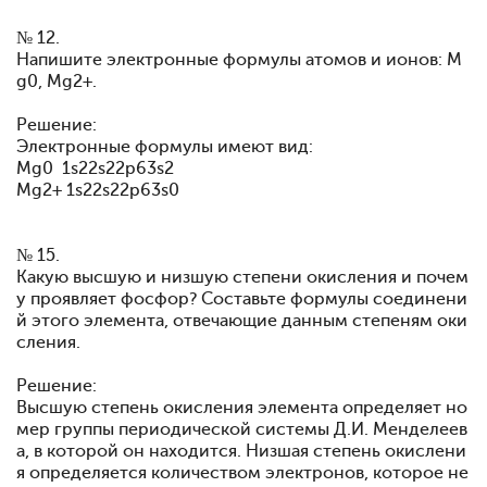
№ 12.
Напишите электронные формулы атомов и ионов: M
g0, Mg2+.
Решение:
Электронные формулы имеют вид:
Mg0 1s22s22p63s2
Mg2+ 1s22s22p63s0
№ 15.
Какую высшую и низшую степени окисления и почем
у проявляет фосфор? Составьте формулы соединени
й этого элемента, отвечающие данным степеням оки
сления.
Решение:
Высшую степень окисления элемента определяет но
мер группы периодической системы Д.И. Менделеев
а, в которой он находится. Низшая степень окислени
я определяется количеством электронов, которое не