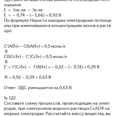
нциалов:
E = ?ок-ля – ?в-ля
E = – 0,74 – (– 1,66) = 0,92 В
По формуле Нернста находим электродные потенци
алы при изменившихся концентрациях ионов в раств
оре:
C'(Al3+) – C0(Al3+) = 0,5 моль/л
В
C0(Cr3+) – C'(Cr3+) = 0,5 моль/л
В
E' = ?'(Cr3+) – ?'(Al3+) = – 0,22 – (– 0,51) = 0,29 B
?E = 0,92 – 0,29 = 0,63 B
Ответ: ЭДС уменьшится на 0,63 В.
№ 122.
Составьте схему процессов, происходящих на элект
родах, при электролизе водного раствора CuSO4 на
медных электродах. Рассчитайте массу вещества, вы