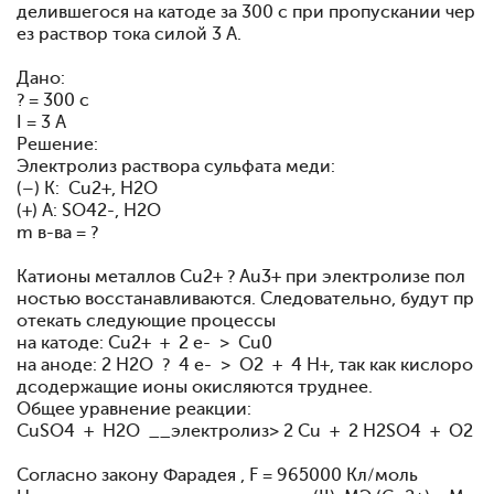
делившегося на катоде за 300 с при пропускании чер
ез раствор тока силой 3 А.
Дано:
? = 300 с
I = 3 A
Решение:
Электролиз раствора сульфата меди:
(–) K: Cu2+, H2O
(+) A: SO42-, H2O
m в-ва = ?
Катионы металлов Сu2+ ? Au3+ при электролизе пол
ностью восстанавливаются. Следовательно, будут пр
отекать следующие процессы
на катоде: Сu2+ + 2 e- > Cu0
на аноде: 2 H2O ? 4 e- > O2 + 4 H+, так как кислоро
дсодержащие ионы окисляются труднее.
Общее уравнение реакции:
CuSO4 + H2O __электролиз> 2 Cu + 2 H2SO4 + O2
Согласно закону Фарадея , F = 965000 Кл/моль