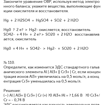
Закончите уравнение ОВР, используя метод электро
нного баланса; укажите вещества, выполняющие фун
кции окислителя и восстановителя.
Hg + 2 H2SO4 = HgSO4 + SO2 + 2 H2O
Hg0 ? 2 e? > Hg2- окисляется, восстановитель
SO42- + 4 H+ + 2 e? > SO20 + 2 H2O восстанавлив
ается, окислитель
Hg0 + 4 H+ + SO42- > Hg2- + SO20 + 2 H2O
№ 110.
Определите, как изменится ЭДС стандартного гальв
анического элемента Al | Al3+ || Cr3+ | Cr, если концен
трация ионов Al3+ увеличилась на 0,5 моль/л, а конц
ентрация Cr3+ уменьшилась на 0,5 моль/л.
Решение:
(–) Al | Al3+ || Cr3+ | Cr (+) ?0 Al3+/Al = ? 1,66 В ?0 Cr3+/
Cr = - 0,74 В
ЭДС рассчитывается как разность электродных поте