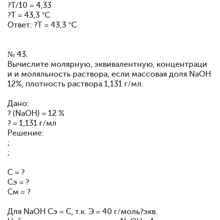
?T/10 = 4,33
?T = 43,3 °С
Ответ: ?T = 43,3 °С
№ 43.
Вычислите молярную, эквивалентную, концентраци
и и моляльность раствора, если массовая доля NaOH
12%, плотность раствора 1,131 г/мл.
Дано:
? (NaOH) = 12 %
? = 1,131 г/мл
Решение:
;
;
С = ?
Сэ = ?
См = ?
Для NaOH Сэ = С, т.к. Э = 40 г/моль?экв.