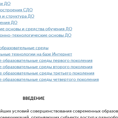
ти ДО
построения СДО
м и структура ДО
чения ДО
кие основы и средства обучения ДО
ионно-технологические основы ДО
 образовательные среды
льные технологии на базе Интернет
ые образовательные среды первого поколения
ые образовательные среды второго поколения
ые образовательные среды третьего поколения
ые образовательные среды четвертого поколения
ДЕНИЕ
йших условий совершенствования современных образова
коммуникаций, открывающих субъекту доступ к разнооб