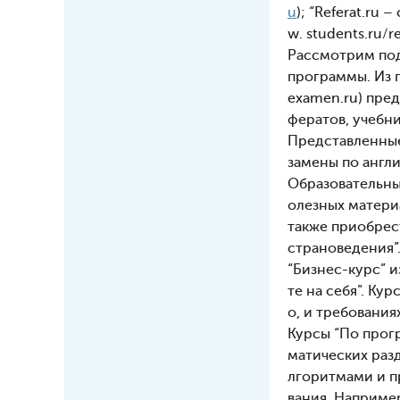
u
); “Referat.ru
w. students.ru/r
Рассмотрим под
программы. Из 
examen.ru) пре
фератов, учебн
Представленные
замены по англи
Образовательный
олезных матери
также приобрес
страноведения”
“Бизнес-курс” и
те на себя”. К
о, и требования
Курсы “По прог
матических раз
лгоритмами и п
вания. Например