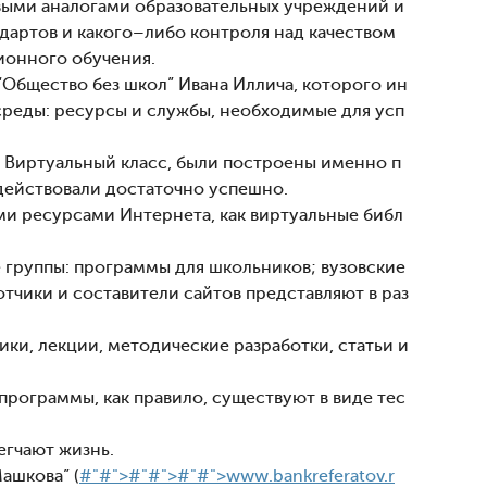
выми аналогами образовательных учреждений и
артов и какого–либо контроля над качеством
ционного обучения.
“Общество без школ” Ивана Иллича, которого ин
среды: ресурсы и службы, необходимые для усп
и Виртуальный класс, были построены именно п
действовали достаточно успешно.
ми ресурсами Интернета, как виртуальные библ
группы: программы для школьников; вузовские
тчики и составители сайтов представляют в раз
ки, лекции, методические разработки, статьи и
рограммы, как правило, существуют в виде тес
егчают жизнь.
ашкова” (
#"#">#"#">#"#">www.bankreferatov.r