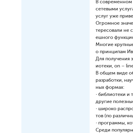
В современном 
сетевыми услуг
услуг уже приве
Огромное значе
тересовали не 
ешного функцио
Многие крупные
о принципам Ив
Для получения 
иотеки, on – li
В общем виде о
разработки, на
ных формах:
· библиотеки и
другие полезны
· широко распр
тов (по различ
· программы, к
Среди популярн