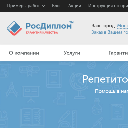
Примеры работ
Блог
Акции
Инструкция по пр
Ваш город:
Моск
Заказ в Вашем г
О компании
Услуги
Гарант
Репетито
Помощь в на