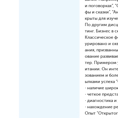
и поговорках”, 
фы и сказки”, “
крыты для изуч
По другим дисц
тинг. Бизнес в 
Классическое ф
урировано и ох
ания, призванн
ование развива
тер. Примером 
итании. Он инт
зованием и бол
ылками успеха 
· наличие широ
· четкое предс
· диагностика 
· нахождение р
Опыт “Открытог