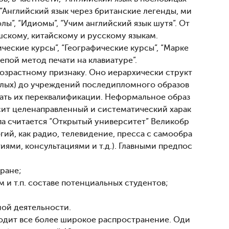
, “Английский язык через британские легенды, ми
олы”, “Идиомы”, “Учим английский язык шутя”. От
шскому, китайскому и русскому языкам.
еские курсы”, “Географические курсы”, “Марке
лепой метод печати на клавиатуре”.
озрастному признаку. Оно иерархически структ
ослых) до учреждений последипломного образов
ать их переквалификации. Неформальное образ
сит целенаправленный и систематический харак
а считается “Открытый университет” Великобр
й, как радио, телевидение, пресса с самообра
ми, консультациями и т.д.). Главными предпос
ране;
и т.п. составе потенциальных студентов;
ной деятельности.
одит все более широкое распространение. Оди