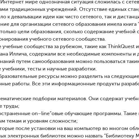
Интернет мире однозначная ситуация сложилась с сете
ами традиционных учреждений. Отсутствие единых станд
ло к девальвации идеи как чисто сетевого, так и дистан
ние для организации сетевого образования имела книга 
столько цели образования, сколько содержание учебной 
нирования учебного сетевого сообщества.
 учебные сообщества за рубежом, такие как ThinkQuest 
ана Иллича, содержали все необходимые компоненты и 
знаний путем самообразования можно пользоваться таки
ne учебники, тесты и научные разработки.
бразовательные ресурсы можно разделить на следующие 
учные работы. Все эти информационные продукты разрабо
 тематические подборки материалов. Они содержат учебни
е труды;
остраненные on–line”овые обучающие программы. Такие п
ным темам и уровням сложности;
оторые после установки на ваш компьютер во многом обл
ых электронных библиотек можно назвать “Библиотеку М