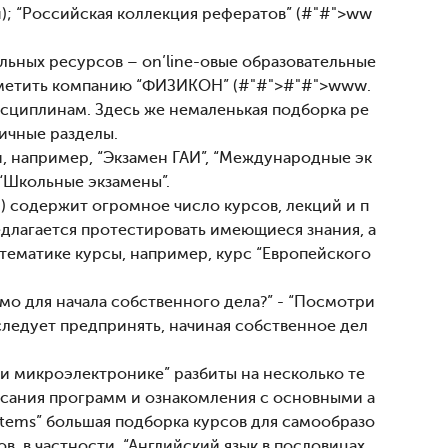
.ru); “Российская коллекция рефератов” (#"#">ww
ных ресурсов – on’line-овые образовательные
тметить компанию “ФИЗИКОН” (#"#">#"#">www.
исциплинам. Здесь же немаленькая подборка ре
ичные разделы.
, например, “Экзамен ГАИ”, “Международные эк
 “Школьные экзамены”.
m) содержит огромное число курсов, лекций и п
едлагается протестировать имеющиеся знания, а
тематике курсы, например, курс “Европейского
имо для начала собственного дела?” - “Посмотри
следует предпринять, начиная собственное дел
и микроэлектронике” разбиты на несколько те
исания программ и ознакомления с основными а
stems” большая подборка курсов для самообразо
в, в частности, “Английский язык в пословицах