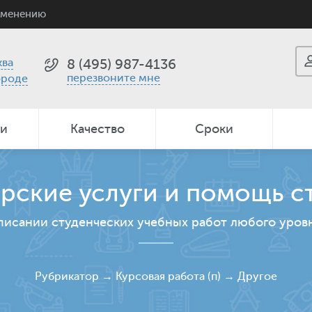
именению
ва
8 (495) 987-4136
перезвоните мне
ороде
ии
Качество
Сроки
рские услуги и помощь с
писании студенческих учебных работ любого уров
Рубрикатор
→
Курсовая работа (п)
→
Другое