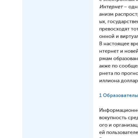
Интернет
– одн
анизм распрост
ых, государств
превосходят то
онной и виртуа
В настоящее вр
нтернет и нове
рмам образован
акже по сообще
рнета по прогно
иллиона доллар
1 Образователь
Информационно 
вокупность сре
ого и организа
ей пользователе