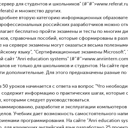
 – сервер для студентов и школьников” (#"#">www.referat
eferats) и множество других.
робнее вторую категорию информационных образователь
профессиональных российских разработчиков можно о
длагает бесплатно пройти экзамены и тесты по многим д
иков, справочных пособий, которые сформированы в разл
 на сервере экзамены могут оказаться весьма полезными
йскому языку”, “Сертификационные экзамены Microsoft”,
 сайт “Anri education systems” (#"#">www.anriintern.co
алов не только для школьников и студентов. На сайте пр
ти дополнительные. Для этого предназначены разные по 
.
з 50 уроков начинается с ответа на вопрос “Что необход
урс содержит информацию о практических шагах, которые 
х, которыми следует руководствоваться.
раммированию, разработке и эксплуатации компьютеров 
делов. Учебник дает возможность самостоятельного нап
риемами программирования. На сайте “Anri education sy
, для изучающих английский язык разработано 25 проекто