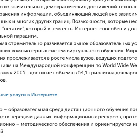
о из значительных демократических достижений техноло
ранения информации, объединяющий людей вне зависим
енных и многих других границ. Возможности, которые нес
т “негатив”, который в нем есть. Интернет способен и д
льной парадигм.
емя стремительно развивается рынок образовательных у
йших компьютерных систем виртуального обучения. Мир
ия прослеживается в росте числа вузов, ведущих подго
ниям на Международной конференции по World Wide Web
зам к 2005г. достигнет объема в 54,1 триллиона доллар
ов.
ные услуги в Интернете
– образовательная среда дистанционного обучения пр
дств передачи данных, информационных ресурсов, прото
ционно – методического обеспечения и ориентируется н
й.