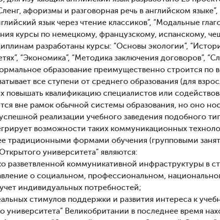
“Сленг, афоризмы и разговорная речь в английском языке”
Английский язык через чтение классиков”, “Модальные глаг
ения курсы по немецкому, французскому, испанскому, че
иплинам разработаны курсы: “Основы экологии”, “Историч
сетях”, “Экономика”, “Методика заключения договоров”, “С
ормальное образование преимущественно строится по в
ватывает все ступени от среднего образования (для взр
ых повышать квалификацию специалистов или содействов
ется вне рамок обычной системы образования, но оно но
успешной реализации учебного заведения подобного тип
егрирует возможности таких коммуникационных технологи
ее традиционными формами обучения (групповыми занятия
“Открытого университета” являются:
ко разветвленной коммуникативной инфраструктуры в ст
тавление о социальном, профессиональном, национальном 
и учет индивидуальных потребностей;
еальных стимулов поддержки и развития интереса к учеб
о университета” Великобритании в последнее время нах