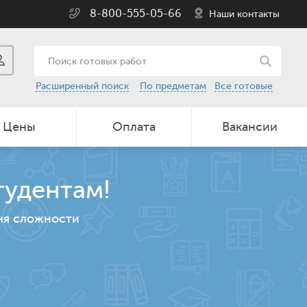
8-800-555-05-66
Наши контакты
Расширенный поиск
По предметам
Все готовые
Цены
Оплата
Вакансии
тудентам!
ня сложности