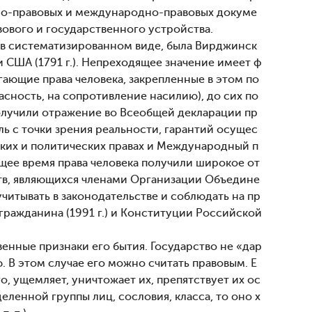
нно-правовых и международно-правовых докуме
ового и государственного устройства.
 в систематизированном виде, была Вирджинск
и США (1791 г.). Непреходящее значение имеет ф
гающие права человека, закрепленные в этом по
сность, на сопротивление насилию), до сих по
получили отражение во Всеобщей декларации пр
ль с точки зрения реальности, гарантий осущес
ских и политических правах и Международный п
оящее время права человека получили широкое от
ств, являющихся членами Организации Объедине
итывать в законодательстве и соблюдать на пр
 гражданина (1991 г.) и Конституции Российской
енные признаки его бытия. Государство не «дар
ю. В этом случае его можно считать правовым. Е
о, ущемляет, уничтожает их, препятствует их ос
ленной группы лиц, сословия, класса, то оно х