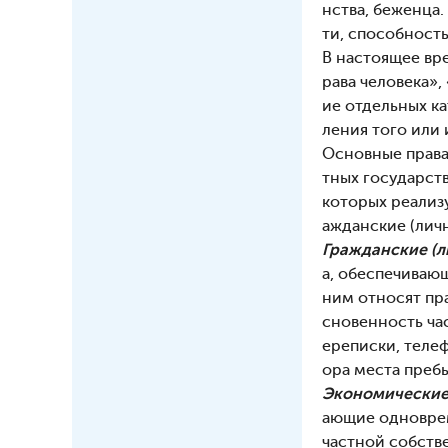
нства, беженца
ти, способность
В настоящее вре
рава человека»,
ие отдельных к
ления того или 
Основные права
тных государст
которых реализ
ажданские (лич
Гражданские (л
а, обеспечиваю
ним относят пр
сновенность час
ереписки, теле
ора места пребы
Экономические
ающие одноврем
частной собств