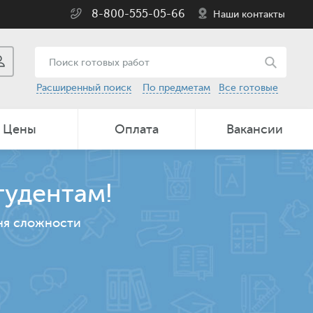
8-800-555-05-66
Наши контакты
Расширенный поиск
По предметам
Все готовые
Цены
Оплата
Вакансии
тудентам!
ня сложности