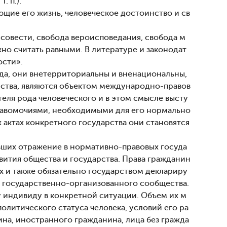
. п.).
щие его жизнь, человеческое достоинство и св
 совести, свобода вероисповедания, свобода м
жно считать равными. В литературе и законодат
ости».
а, они внетерриториальны и вненациональны,
рства, являются объектом международно-правов
теля рода человеческого и в этом смысле высту
равомочиями, необходимыми для его нормально
х актах конкретного государства они становятся
вших отражение в нормативно-правовых госуда
вития общества и государства. Права гражданин
ах и также обязательно государством деклариру
на государственно-организованного сообщества.
индивиду в конкретной ситуации. Объем их м
литического статуса человека, условий его ра
на, иностранного гражданина, лица без гражда