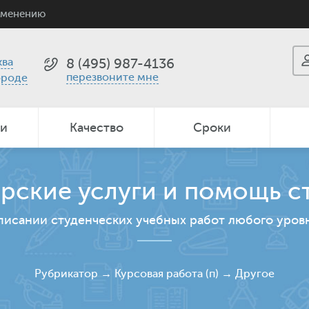
именению
ва
8 (495) 987-4136
перезвоните мне
ороде
ии
Качество
Сроки
рские услуги и помощь с
писании студенческих учебных работ любого уров
Рубрикатор
→
Курсовая работа (п)
→
Другое