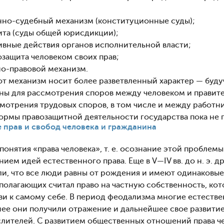
но-судебный механизм (конституционные суды);
ита (суды общей юрисдикции);
вные действия органов исполнительной власти;
озащита человеком своих прав;
о-правовой механизм.
тот механизм носит более разветвленный характер — буд
ны для рассмотрения споров между человеком и правите
смотрения трудовых споров, в том числе и между работн
ормы правозащитной деятельности государства пока не п
ие прав и свобод человека и гражданина
онятия «права человека», т. е. осознание этой проблемы
ием идей естественного права. Еще в V—IV вв. до н. э.
али, что все люди равны от рождения и имеют одинаковы
полагающих считал право на частную собственность, кот
бви к самому себе. В период феодализма многие естеств
ее они получили отражение и дальнейшее свое развитие в
слителей. С развитием общественных отношений права че