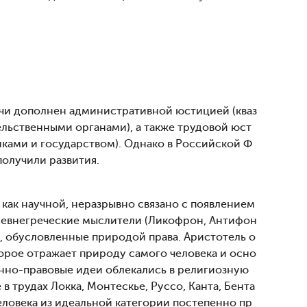
учи дополнен административной юстицией (кваз
льственными органами), а также трудовой юст
иками и государством). Однако в Российской Ф
олучили развития.
 как научной, неразрывно связано с появлением
 древнегреческие мыслители (Ликофрон, Антифон
е, обусловленные природой права. Аристотель о
орое отражает природу самого человека и осно
енно-правовые идеи облекались в религиозную
 трудах Локка, Монтескье, Руссо, Канта, Бента
ловека из идеальной категории постепенно пр