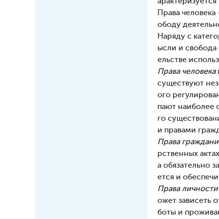
арактеризуется 
Права человека
ободу деятельн
Наряду с катег
ысли и свобода 
ельстве использ
Права человека
существуют нез
ого регулирован
пают наиболее 
го существовани
и правами граж
Права граждани
рственных акта
а обязательно з
ется и обеспеч
Права личности
ожет зависеть 
боты и прожива