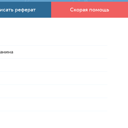
исать реферат
Скорая помощь
данина