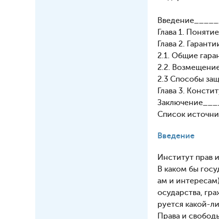
Введение____
Глава 1. Понят
Глава 2. Гаран
2.1. Общие гар
2.2. Возмещени
2.3 Способы за
Глава 3. Консти
Заключение__
Список источн
Введение
Институт прав и
В каком бы госу
ам и интересам
осударства, гра
руется какой-ли
Права и свобод