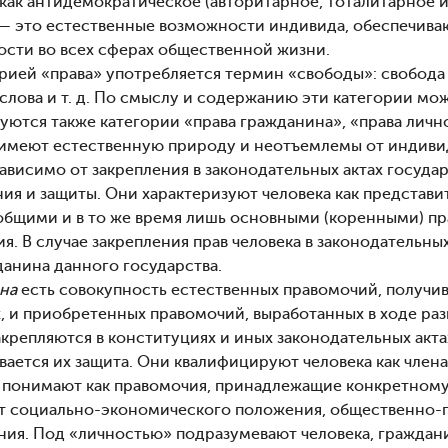
как антидемократическое (авторитарное, тоталитарное и т
 — это естественные возможности индивида, обеспечиваю
ости во всех сферах общественной жизни.
орией «права» употребляется термин «свободы»: свобода
слова и т. д. По смыслу и содержанию эти категории мо
уются также категории «права гражданина», «права личн
имеют естественную природу и неотъемлемы от индивид
ависимо от закрепления в законодательных актах госуда
ия и защиты. Они характеризуют человека как представи
общими и в то же время лишь основными (коренными) п
я. В случае закрепления прав человека в законодательны
данина данного государства.
на
есть совокупность естественных правомочий, получи
х, и приобретенных правомочий, выработанных в ходе раз
акрепляются в конституциях и иных законодательных акт
ивается их защита. Они квалифицируют человека как чле
понимают как правомочия, принадлежащие конкретному 
от социально-экономического положения, общественно-по
ния. Под «личностью» подразумевают человека, граждани