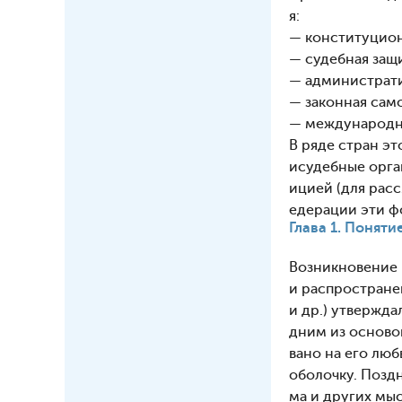
я:
— конституцион
— судебная защ
— администрати
— законная сам
— международн
В ряде стран э
исудебные орга
ицией (для рас
едерации эти ф
Глава 1. Понят
Возникновение п
и распространен
и др.) утвержд
дним из осново
вано на его лю
оболочку. Поздн
ма и других мы