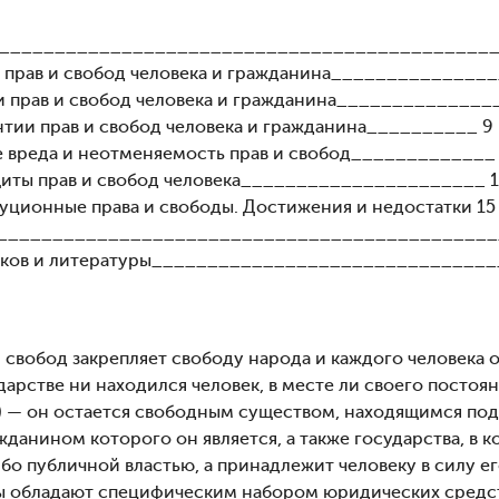
______________________________________________
ие прав и свобод человека и гражданина_______________
тии прав и свобод человека и гражданина______________
антии прав и свобод человека и гражданина__________ 9
е вреда и неотменяемость прав и свобод_____________
щиты прав и свобод человека______________________ 1
туционные права и свободы. Достижения и недостатки 15
______________________________________________
иков и литературы_______________________________
 свобод закрепляет свободу народа и каждого человека 
дарстве ни находился человек, в месте ли своего постоя
) — он остается свободным существом, находящимся под
жданином которого он является, а также государства, в 
бо публичной властью, а принадлежит человеку в силу е
ы обладают специфическим набором юридических средств