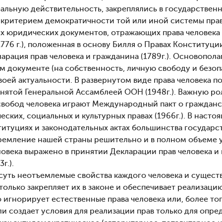
еальную действительность, закреплялись в государстве
и критерием демократичности той или иной системы прав
х юридических документов, отражающих права человека
1776 г.), положенная в основу Билля о Правах Конституци
арация прав человека и гражданина (1789г.). Основопола
м документе (на собственность, личную свободу и безопа
своей актуальности. В развернутом виде права человека 
инятой Генеральной Ассамблеей ООН (1948г.). Важную ро
 свобод человека играют Международный пакт о граждан
еских, социальных и культурных правах (1966г.). В наст
титуциях и законодательных актах большинства государ
ремление нашей страны решительно и в полном объеме уч
ловека выражено в принятии Декларации прав человека и
г.).
 суть неотъемлемые свойства каждого человека и существ
 только закрепляет их в законе и обеспечивает реализаци
 игнорирует естественные права человека или, более тог
 создает условия для реализации прав только для опреде