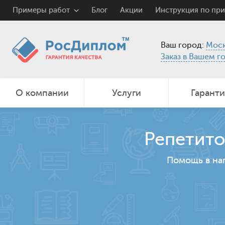
Примеры работ
Блог
Акции
Инструкция по пр
Ваш город:
Моск
Заказ в Вашем г
О компании
Услуги
Гарант
Репетито
Помощь в на