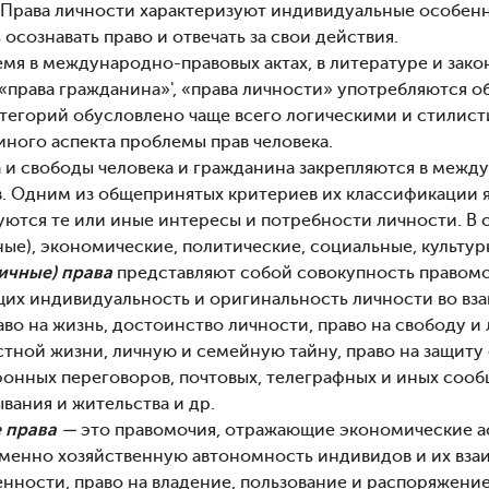
. Права личности характеризуют индивидуальные особенн
 осознавать право и отвечать за свои действия.
мя в международно-правовых актах, в литературе и зако
 «права гражданина»', «права личности» употребляются 
атегорий обусловлено чаще всего логическими и стили
иного аспекта проблемы прав человека.
 и свободы человека и гражданина закрепляются в между
в. Одним из общепринятых критериев их классификации 
уются те или иные интересы и потребности личности. В 
ные), экономические, политические, социальные, культу
ичные) права
представляют собой совокупность правом
щих индивидуальность и оригинальность личности во вз
аво на жизнь, достоинство личности, право на свободу 
тной жизни, личную и семейную тайну, право на защиту 
фонных переговоров, почтовых, телеграфных и иных сооб
вания и жительства и др.
 права
—
это правомочия, отражающие экономические ас
енно хозяйственную автономность индивидов и их взаим
енности, право на владение, пользование и распоряжени