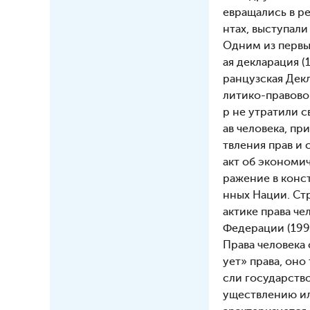
евращались в р
нтах, выступал
Одним из первы
ая декларация (
ранцузская Декл
литико-правово
р не утратили 
ав человека, пр
твления прав и
акт об экономич
ражение в конс
нных Нации. Ст
актике права че
Федерации (1993
Права человека
ует» права, оно
сли государство
уществлению или