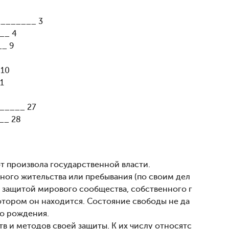
_______ 3
__ 4
__ 9
 10
1
_____ 27
__ 28
от произвола государственной власти.
нного жительства или пребывания (по своим дел
 защитой мирового сообщества, собственного г
котором он находится. Состояние свободы не да
го рождения.
 и методов своей защиты. К их числу относятс