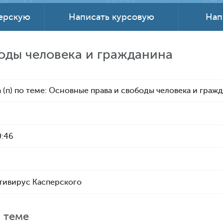
терскую
Написать курсовую
Нап
оды человека и гражданина
 (п) по теме: Основные права и свободы человека и граж
0:46
тивирус Касперского
 теме