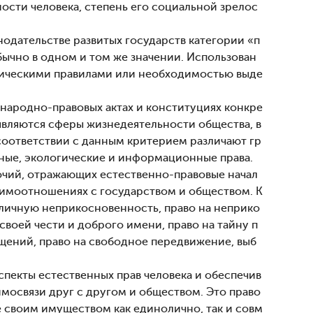
ости человека, степень его социальной зрелос
нодательстве развитых государств категории «п
обычно в одном и том же значении. Использован
стическими правилами или необходимостью выде
народно-правовых актах и конституциях конкре
являются сферы жизнедеятельности общества, в
соответствии с данным критерием различают гр
рные, экологические и информационные права.
очий, отражающих естественно-правовые начал
аимоотношениях с государством и обществом. К
и личную неприкосновенность, право на неприко
своей чести и доброго имени, право на тайну п
щений, право на свободное передвижение, выб
пекты естественных прав человека и обеспечив
освязи друг с другом и обществом. Это право
е своим имуществом как единолично, так и совм