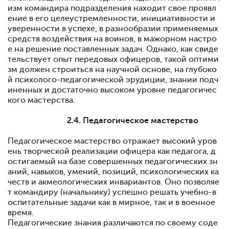
изм командира подразделения нахо­дит свое проявл
ение в его целеустремленности, инициатив­ности и
уверенности в успехе, в разнообразии применяе­мых
средств воздействия на воинов, в мажорном настро
е на решение поставленных задач. Однако, как свиде
тель­ствует опыт передовых офицеров, такой оптими
зм должен строиться на научной основе, на глубоко
й психолого-педа­гогической эрудиции, знании подч
иненных и достаточно высоком уровне педагогичес
кого мастерства.
2.4. Педагогическое мастерство
Педагогическое мастерство отражает высокий уров
ень творческой реализации офицера как педагога, д
остигаемый на базе совершенных педагогических зн
аний, навыков, уме­ний, позиций, психологических ка
честв и акмеологических инвариантов. Оно позволяе
т командиру (начальнику) ус­пешно решать учебно-в
оспитательные задачи как в мир­ное, так и в военное
время.
Педагогические знания различаются по своему соде