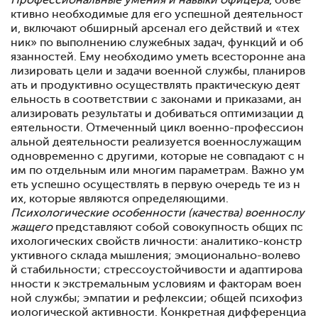
Профессиональные умения и навыки офицера
, объе
к­тивно необходимые для его успешной деятельност
и, вклю­чают обширный арсенал его действий и «тех
ник» по выпол­нению служебных задач, функций и об
язанностей. Ему не­обходимо уметь всесторонне ана
лизировать цели и задачи военной службы, планиров
ать и продуктивно осуществлять практическую деят
ельность в соответствии с законами и приказами, ан
ализировать результаты и добиваться опти­мизации д
еятельности. Отмеченный цикл военно-професси­он
альной деятельности реализуется военнослужащим
одновременно с другими, которые не совпадают с н
им по от­дельным или многим параметрам. Важно ум
еть успешно осуществлять в первую очередь те из н
их, которые являют­ся определяющими.
Психологические особенности (качества) военнослу
жащего
пред­ставляют собой совокупность общих пс
ихологических свойств личности: аналитико-констр
уктивного склада мышления; эмоционально-волево
й стабильности; стрессоустойчивости и адаптирова
нности к экстремальным условиям и факто­рам воен
ной службы; эмпатии и рефлексии; общей психо­физ
иологической активности. Конкретная дифференциа