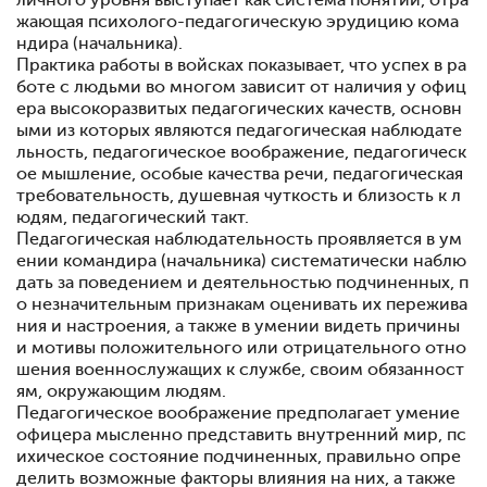
личного уровня выступает как система понятий, отра
жаю­щая психолого-педагогическую эрудицию кома
ндира (на­чальника).
Практика работы в войсках показывает, что успех в ра
боте с людьми во многом зависит от наличия у офиц
ера высоко­развитых педагогических качеств, основн
ыми из которых являются педагогическая наблюдате
льность, педагогическое воображение, педагогическ
ое мышление, особые качества речи, педагогическая
требовательность, душевная чуткость и близость к л
юдям, педагогический такт.
Педагогическая наблюдательность проявляется в ум
е­нии командира (начальника) систематически наблю
дать за поведением и деятельностью подчиненных, п
о незначитель­ным признакам оценивать их пережива
ния и настроения, а также в умении видеть причины
и мотивы положительного или отрицательного отно
шения военнослужащих к службе, своим обязанност
ям, окружающим людям.
Педагогическое воображение предполагает умение
офи­цера мысленно представить внутренний мир, пс
ихическое состояние подчиненных, правильно опре
делить возможные факторы влияния на них, а также