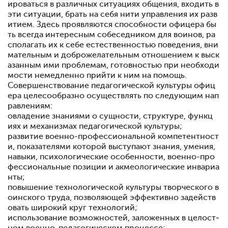
ироваться в различных ситуациях общения, входить в
эти ситуации, брать на себя нити управления их разв
итием. Здесь прояв­ляются способности офицера бы
ть всегда интересным со­беседником для воинов, ра
сполагать их к себе естественно­стью поведения, вни
мательным и доброжелательным отно­шением к выск
азанным ими проблемам, готовностью при необходи
мости немедленно прийти к ним на помощь.
Совершенствование педагогической культу­ры офиц
ера целесообразно осуществлять по следующим нап
равлениям:
овладение знаниями о сущности, структуре, функц
и­ях и механизмах педагогической культуры;
развитие военно-профессиональной компетентност
и, показателями которой выступают знания, умения,
навыки, психологические особенности, военно-про
фессиональные позиции и акмеологические инвариа
нты;
повышение технологической культуры творческого в
о­инского труда, позволяющей эффективно задейств
овать широкий круг технологий;
использование возможностей, заложенных в целост­