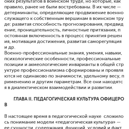
оких результатов в воинском труде, но которые, как
правило, ранее не были востребованы. В их числе —
детерминанты, определяющие продвижение военно
служащего к собственным вершинам в воинском тру
де: развитая способность прогнозирования, предвид
ение, проницательность, личностные притязания, п
о­стоянная включенность в процесс принятия решен
ия, моти­вация достижения, развитая саморегуляция
и др.
Военно-профессиональные знания, умения, навыки,
пси­хологические особенности, профессиональные
позиции и акмеологические инварианты в общей стр
уктуре професси­онализма сформированы и проявля
ются не одинаково по значимости, удельному весу, п
рименению и другим пара­метрам. Все они находятс
я в диалектическом взаимодей­ствии и развитии.
ГЛАВА II. ПЕДАГОГИЧЕСКАЯ КУЛЬТУРА ОФИЦЕРО
В
В настоящее время в педагогической науке сложило
сь понимание модели «педагогическая культу­ра» —
ее сущности, содержания, функций, условий и фак­т