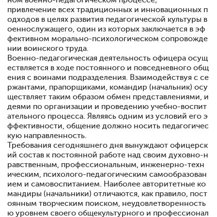
ном военно-педагогическом процессе;
привлечение всех традиционных и инновационных п
одходов в целях развития педагогической куль­туры в
оеннослужащего, один из которых заключается в эф
фективном морально-психологическом сопровожде
нии воинского труда.
Военно-педагогическая деятельность офицера осущ
еств­ляется в ходе постоянного и повседневного общ
ения с вои­нами подразделения. Взаимодействуя с се
ржантами, пра­порщиками, командир (начальник) осу
ществляет таким образом обмен представлениями, и
деями по организации и проведению учебно-воспит
ательного процесса. Являясь од­ним из условий его э
ффективности, общение должно носить педагогичес
кую направленность.
Требования сегодняшнего дня вы­нуждают офицерск
ий состав к постоянной работе над сво­им духовно-н
равственным, профессиональным, инженерно-техн
ическим, психолого-педагогическим самообразован
ием и самовоспитанием. Наиболее авторитетные ко
мандиры (начальники) отличаются, как правило, пост
оянным твор­ческим поиском, неудовлетворенность
ю уровнем своего об­щекультурного и профессионал