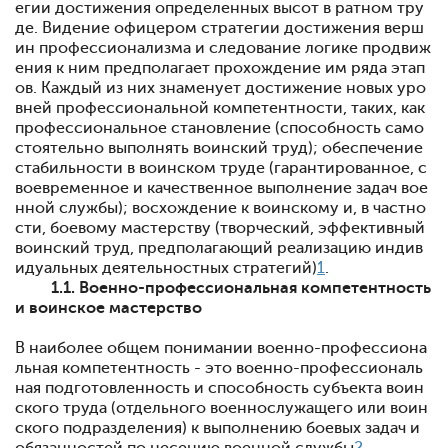
егии достижения определенных высот в ратном тру
де. Видение офицером стратегии достижения верш
ин профессионализ­ма и следование логике продвиж
ения к ним предполагает прохождение им ряда этап
ов. Каждый из них знаменует достижение новых уро
вней профессиональной компетент­ности, таких, как
профессиональное становление (способность само
стоятельно выполнять воинский труд); обеспече­ние
стабильности в воинском труде (гарантированное, с
во­евременное и качественное выполнение задач вое
нной служ­бы); восхождение к воинскому и, в частно
сти, боевому мас­терству (творческий, эффективный
воинский труд, предпо­лагающий реализацию индив
идуальных деятельностных стратегий)
1
.
1.1. Военно-профессиональная компетентность
и воинское мастерство
В наиболее общем понимании военно-профессиона
льная компе­тентность - это военно-профессиональ
ная подготовленность и способность субъекта воин
ского труда (отдельного воен­нослужащего или воин
ского подразделения) к выполнению боевых задач и