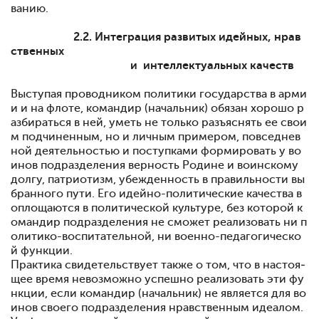
ванию.
2.2. Интеграция развитых идейных, нрав
ствен­ных
и интеллектуальных качеств
Выступая проводником политики государства в арми
и и на флоте, командир (на­чальник) обязан хорошо р
азбираться в ней, уметь не толь­ко разъяснять ее свои
м подчиненным, но и личным приме­ром, повседнев
ной деятельностью и поступками формиро­вать у во
инов подразделения верность Родине и воинскому
долгу, патриотизм, убежденность в правильности вы
бран­ного пути. Его идейно-политические качества в
оплощаются в политической культуре, без которой к
омандир подразде­ления не сможет реализовать ни п
олитико-воспитательной, ни военно-педагогическо
й функции.
Практика свидетельствует также о том, что в настоя­
щее время невозможно успешно реализовать эти фу
нкции, если командир (начальник) не является для во
инов своего подразделения нравственным идеалом.