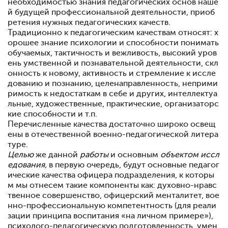
необходимостью знания педагогических основ наше
й будущей профессиональной деятельности, приоб
ретения нужных педагогических качеств.
Традиционно к педагогическим качествам относят: х
орошее знание психологии и способности понимать
обучаемых, тактичность и вежливость, высокий уров
ень умственной и познавательной деятельности, скл
онность к новому, активность и стремление к иссле
дованию и познанию, целенаправленность, неприми
римость к недостаткам в себе и других, интеллектуа
льные, художественные, практические, организаторс
кие способности и т.п.
Перечисленные качества достаточно широко освещ
ены в отечественной военно-педагогической литера
туре.
Целью
же данной
работы
и основным
объектом иссл
едования,
в первую очередь, будут основные педагог
ические качества офи­цера подразделения, к которы
м мы отнесем такие компоненты как: духовно-нравс
твенное со­вершенство, офицерский менталитет, вое
нно-профессиональ­ную компетентность (для реали
зации принципа воспитания «на личном примере»),
психолого-педагогическую подготовлен­ность, умен