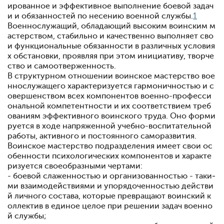
ированное и эффектив­ное выполнение боевой задач
и и обязанностей по несению военной службы.
1
Военнослужащий, обладающий высоким воинским м
а­стерством, стабильно и качественно выполняет сво
и функ­циональные обязанности в различных условия
х обстанов­ки, проявляя при этом инициативу, творче
ство и самоот­верженность.
В структурном отношении воинское мастерство вое
н­нослужащего характеризуется гармоничностью и с
овершен­ством всех компонентов военно-професси
ональной компетентности и их соответствием треб
ованиям эффективного воинского труда. Оно форми
руется в ходе напряженной учеб­но-воспитательной
работы, активного и постоянного само­развития.
Воинское мастерство подразделения имеет свои ос
обен­ности психологических компонентов и характе
ризуется свое­образными чертами:
- боевой слаженностью и организованностью - таки­
ми взаимодействиями и упорядоченностью действи
й лично­го состава, которые превращают воинский к
оллектив в еди­ное целое при решении задач военно
й службы;