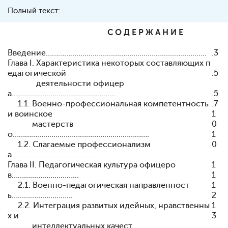
Полный текст:
С О Д Е Р Ж А Н И Е
Введение………………………………………………………………..…..
.3
Глава I. Характеристика некоторых составляющих п
едагогической
.5
деятельности офицер
а……………………………………………
.5
1.1. Военно-профессиональная компетентность
.7
и воинское
1
мастерств
0
о………………………………………………………….
1
1.2. Слагаемые профессионализм
0
а……………………………………
Глава II. Педагогическая культура офицеро
1
в…………………………...
1
2.1. Военно-педагогическая направленност
1
ь………………………...
2
2.2. Интеграция развитых идейных, нравствен­ны
1
х и
3
интеллектуальных качест