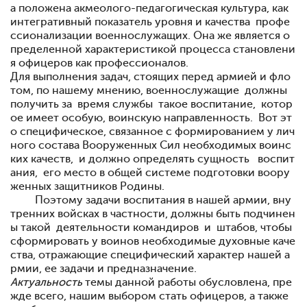
а положена акмеолого-педагогическая культура, как
интегративный показатель уровня и качества профе
ссионализации военнослужащих. Она же является о
пределенной характеристикой процесса становлени
я офицеров как профессионалов.
Для выполнения задач, стоящих перед армией и фло
том, по нашему мнению, военнослужащие должны
получить за время службы такое воспитание, котор
ое имеет особую, воинскую направленность. Вот эт
о специфическое, связанное с формированием у лич
ного состава Вооруженных Сил необходимых воинс
ких качеств, и должно определять сущность воспит
ания, его место в общей системе подготовки воору
женных защитников Родины.
Поэтому задачи воспитания в нашей армии, вну
тренних войсках в частности, должны быть подчинен
ы такой деятельности командиров и штабов, чтобы
сформировать у воинов необходимые духовные каче
ства, отражающие специфический характер нашей а
рмии, ее задачи и предназначение.
Актуальность
темы данной работы обусловлена, пре
жде всего, нашим выбором стать офицеров, а также