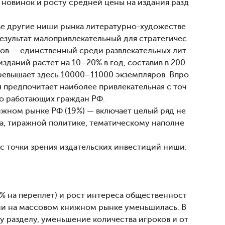
 новинок и росту средней цены на издания разд
ве другие ниши рынка литературно-художестве
результат малопривлекательный для стратегичес
вов — единственный среди развлекательных лит
зданий растет на 10–20% в год, составив в 200
превышает здесь 10000–11000 экземпляров. Впро
ия предпочитает наиболее привлекательная с точ
но работающих граждан РФ.
жном рынке РФ (19%) — включает целый ряд не
а, тиражной политике, тематическому наполне
 с точки зрения издательских инвестиций ниши:
8% на переплет) и рост интереса общественност
гии на массовом книжном рынке уменьшилась. В
 разделу, уменьшение количества игроков и от