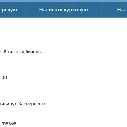
терскую
Написать курсовую
Нап
е: Книжный бизнес
4:00
тивирус Касперского
 теме