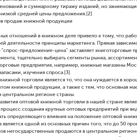
менований и суммарному тиражу изданий, но занимающи
 низкой средней цены предложения.[2]
лов продаж книжной продукции
ных отношений в книжном деле привело к тому, что раб
оей деятельности принципы маркетинга. Прямая зависим
а "спрос-предложение-цена" заставляет книготорговые 
мента, тщательно выбирать сегменты рынка, ассортиме
орговые предприятия, например, книжные магазины Мос
апасами, изучения спроса.[3]
нижной торговли является то, что она нуждается в хоро
том книжной продукции, а также с тем, что основная ма
в центральном регионе страны.
азвития оптовой книжной торговли в нашей стране являе
 процесс создания крупных оптовых предприятий при вед
вать определяющего влияния на положение оптовой книж
а является одной из основных причин того, что до 50 пр
тов негосударственных продаются в центральном регион