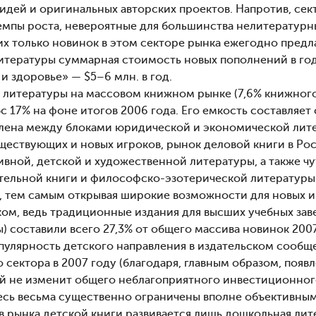
 идей и оригинальных авторских проектов. Напротив, се
емпы роста, невероятные для большинства нелитературны
 только новинок в этом секторе рынка ежегодно предлага
тературы суммарная стоимость новых пополнений в год н
и здоровье» — $5–6 млн. в год.
 литературы на массовом книжном рынке (7,6% книжного 
с 17% на фоне итогов 2006 года. Его емкость составляет
лена между блоками юридической и экономической литер
ществующих и новых игроков, рынок деловой книги в Рос
вной, детской и художественной литературы, а также чу
тельной книги и философско-эзотерической литературы.
, тем самым открывая широкие возможности для новых и
ом, ведь традиционные издания для высших учебных заве
) составили всего 27,3% от общего массива новинок 2007
пулярность детского направления в издательском сообще
 сектора в 2007 году (благодаря, главным образом, поя
вой не изменит общего неблагоприятного инвестиционног
десь весьма существенно ограничены вполне объективным
в рынка детской книги развивается лишь дошкольная л