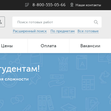
8-800-555-05-66
Наши контакты
Расширенный поиск
По предметам
Все готовые
Цены
Оплата
Вакансии
тудентам!
ня сложности