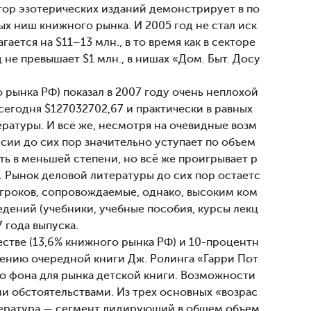
ктор эзотерических изданий демонстрирует в по
х ниш книжного рынка. И 2005 год не стал иск
ется на $11–13 млн., в то время как в секторе
е превышает $1 млн., в нишах «Дом. Быт. Досу
рынка РФ) показал в 2007 году очень неплохой
 сегодня $127032702,67 и практически в равных
атуры. И всё же, несмотря на очевидные возм
сии до сих пор значительно уступает по объем
ть в меньшей степени, но всё же проигрывает р
 Рынок деловой литературы до сих пор остаетс
гроков, сопровождаемые, однако, высоким ком
дений (учебники, учебные пособия, курсы лекц
 года выпуска.
стве (13,6% книжного рынка РФ) и 10-процентн
влению очередной книги Дж. Ролинга «Гарри Пот
о фона для рынка детской книги. Возможности
и обстоятельствами. Из трех основных «возрас
итература — сегмент лидирующий в общем объем