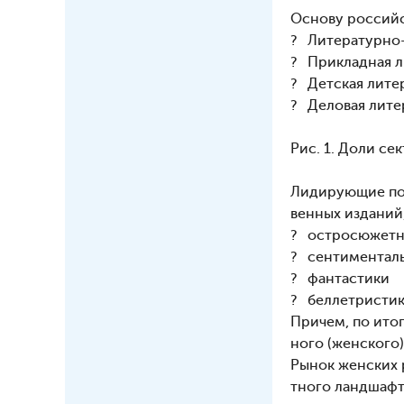
Основу российс
? Литературно-
? Прикладная л
? Детская литер
? Деловая литер
Рис. 1. Доли се
Лидирующие поз
венных изданий
? остросюжетно
? сентименталь
? фантастики
? беллетристи
Причем, по ито
ного (женского
Рынок женских 
тного ландшафта