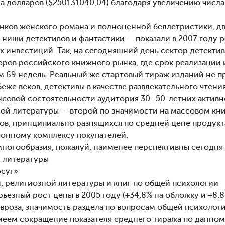
а долларов ($250131040,04) благодаря увеличению числа
ынков женского романа и полноценной беллетристики, д
 ниши детективов и фантастики — показали в 2007 году 
их инвестиций. Так, на сегодняшний день сектор детекти
ров российского книжного рынка, где срок реализации и
ем 69 недель. Реальный же стартовый тираж изданий не 
убеже веков, детективы в качестве развлекательного чтен
нсовой состоятельности аудитория 30–50-летних актив
ой литературы — второй по значимости на массовом кни
ов, принципиально разнящихся по средней цене продукт
онному комплексу покупателей.
 многообразия, пожалуй, наименее перспективны сегодня
 литературы
осуг»
 религиозной литературы и книг по общей психологии
ьезный рост цены в 2005 году (+34,8% на обложку и +8,
евроза, значимость раздела по вопросам общей психоло
меем сокращение показателя среднего тиража по данному