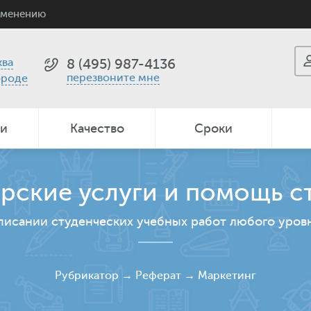
именению
ва
8 (495) 987-4136
перезвоните мне
ороде
ии
Качество
Сроки
рские услуги и помощь с
писании студенческих учебных работ любого уров
Рубрикатор
→
Реферат
→
Маркетинг