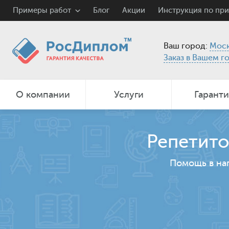
Примеры работ
Блог
Акции
Инструкция по пр
Ваш город:
Моск
Заказ в Вашем г
О компании
Услуги
Гарант
Репетито
Помощь в на