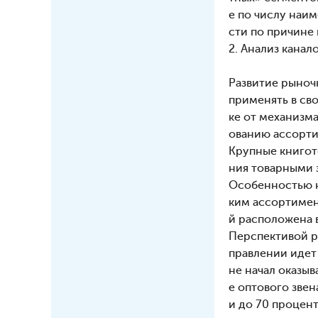
е по числу наи
сти по причине
2. Анализ кана
Развитие рыноч
применять в св
ке от механизм
ованию ассорти
Крупные книгот
ния товарными з
Особенностью к
ким ассортимен
й расположена 
Перспективой р
правлении идет
не начал оказы
е оптового звен
и до 70 процен