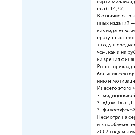
верти миллиард
ела (+14,7%).
В отличие от р
нных изданий —
ких издательск
ературных секто
7 году в средн
чем, как и на р
ки зрения фина
Рынок прикладн
больших сектор
нию и мотиваци
Из всего этого
? медицинской
? «Дом. Быт. Д
? философской,
Несмотря на сер
и к проблеме н
2007 году мы и