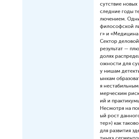
сутствие новых
следние годы т
лючением. Одних
философской ли
г» и «Медицина 
Сектор деловой
результат — плю
долях распреде
ожности для су
у нишам детекти
ынкам образова
я нестабильным
мерческим риск
ий и практикумы
Несмотря на по
ый рост данного
тер») как тако
для развития з
тных» сегменто