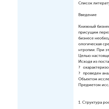
Список литерату
Введение
Книжный бизнес
присущим перех
бизнесе необхо
ологическая ср
нтропии. При эт
Целью настояще
Исходя из пост
? охарактеризо
? проведен ана
Объектом иссле
Предметом иссл
1. Структура р