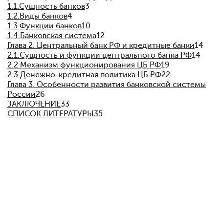
1.1.
Сущность банков
3
1.2.
Виды банков
4
1.3.
Функции банков
10
1.4.
Банковская система
12
Глава 2. Центральный банк РФ и кредитные банки
14
2.1.
Сущность и функции центрального банка РФ
14
2.2.
Механизм функционирования ЦБ РФ
19
2.3.
Денежно-кредитная политика ЦБ РФ
22
Глава 3. Особенности развития банковской системы
России
26
ЗАКЛЮЧЕНИЕ
33
СПИСОК ЛИТЕРАТУРЫ
35