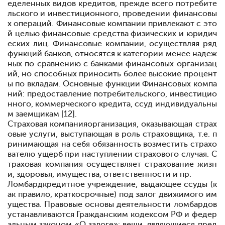
еделенных видов кредитов, прежде всего потребите
льского и инвестиционного, проведении финансовы
х операций. Финансовые компании привлекают с это
й целью финансовые средства физических и юридич
еских лиц. Финансовые компании, осуществляя ряд
функций банков, относятся к категории менее надеж
ных по сравнению с банками финансовых организац
ий, но способных приносить более высокие процент
ы по вкладам. Основные функции Финансовых компа
ний: предоставление потребительского, инвестицио
нного, коммерческого кредита, ссуд индивидуальны
м заемщикам [12].
Страховая компания
организация, оказывающая страх
овые услуги, выступающая в роль страховщика, т.е. п
ринимающая на себя обязанность возместить страхо
вателю ущерб при наступлении страхового случая. С
траховая компания осуществляет страхование жизн
и, здоровья, имущества, ответственности и пр.
Ломбард
кредитное учреждение, выдающее ссуды (к
ак правило, краткосрочные) под залог движимого им
ущества. Правовые основы деятельности ломбардов
устанавливаются Гражданским кодексом РФ и федер
альным законом «О залоге»: вещи, являющиеся пред