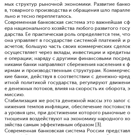
мых структур рыночной экономики. Развитие банко
в, товарного производства и обращения шло паралле
льно и тесно переплеталось.
Современная банковская система
это важнейшая сф
ера национального хозяйства любого развитого госу
дарства. Ее практическая роль определяется тем, что
она управляет в государстве системой платежей и р
асчетов; большую часть своих коммерческих сделок
осуществляет через вклады, инвестиции и кредитны
е операции; наряду с другими финансовыми посред
никами банки направляют сбережения населения к ф
ирмам и производственным структурам. Коммерчес
кие банки, действуя в соответствии с денежно-кред
итной политикой государства, регулируют движени
е денежных потоков, влияя на скорость их оборота, э
миссию.
Стабилизация же роста денежной массы
это залог с
нижения темпов инфляции, обеспечение постоянств
а уровня цен, при достижении которого рыночные о
тношения воздействуют на экономику народного хо
зяйства самым эффективным образом [3].
Современная банковская система России представл