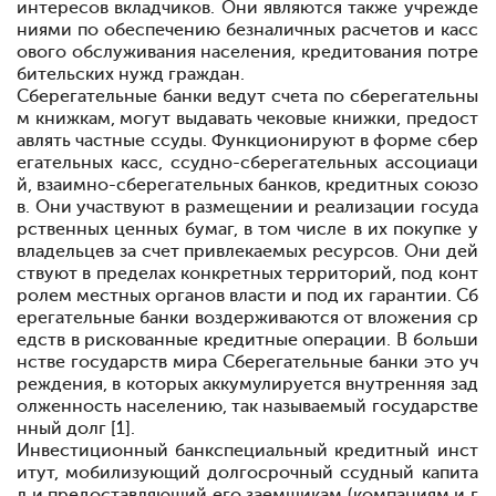
интересов вкладчиков. Они являются также учрежде
ниями по обеспечению безналичных расчетов и касс
ового обслуживания населения, кредитования потре
бительских нужд граждан.
Сберегательные банки ведут счета по сберегательны
м книжкам, могут выдавать чековые книжки, предост
авлять частные ссуды. Функционируют в форме сбер
егательных касс, ссудно-сберегательных ассоциаци
й, взаимно-сберегательных банков, кредитных союзо
в. Они участвуют в размещении и реализации госуда
рственных ценных бумаг, в том числе в их покупке у
владельцев за счет привлекаемых ресурсов. Они дей
ствуют в пределах конкретных территорий, под конт
ролем местных органов власти и под их гарантии. Сб
ерегательные банки воздерживаются от вложения ср
едств в рискованные кредитные операции. В больши
нстве государств мира Сберегательные банки
это уч
реждения, в которых аккумулируется внутренняя зад
олженность населению, так называемый государстве
нный долг [1].
Инвестиционный банк
специальный кредитный инст
итут, мобилизующий долгосрочный ссудный капита
л и предоставляющий его заемщикам (компаниям и г