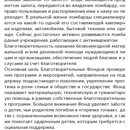
метом залога, передаются во владение ломбарду, но
право пользования и распоряжения ими к нему не пе
реходит. В реальной жизни ломбарды специализиру
ются на какой-то одной его составляющей
ювелирн
ых изделиях, автомобилях, бытовой технике или оде
жде. Сейчас достаточно активно развиваются ломба
рдные учреждения, работающие с антиквариатом.
Благотворительность
оказание безвозмездной матер
иальной и/или денежной помощи нуждающимся ли
цам и организациям, обеспечение людей благами и у
слугами за счет благотворителя.
Основная цель Благотворительных Фондов
проведе
ние программ и мероприятий, направленных на под
держку подрастающего поколения, укрепление прес
тижа и роли семьи в обществе и государстве. Фонд
оказывает материальную, техническую и гуманитарн
ую помощь в рамках собственных благотворительны
х программ. Большое внимание Фонд уделяет заботе
о детях, чьи родители погибли в «горячих точках», де
тях с ограниченными возможностями здоровья, а так
же помогает одаренным детям, которым требуется с
оциальная поддержка.