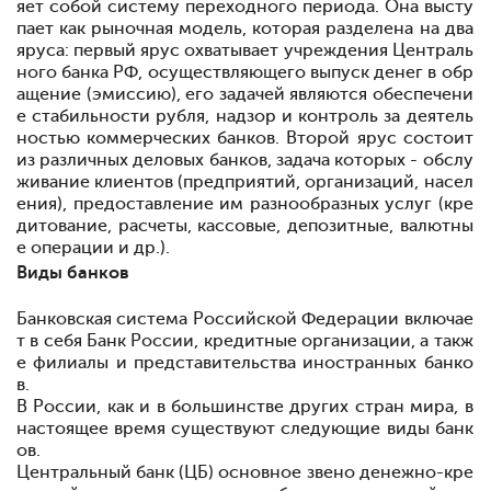
яет собой систе
му переходного периода. Она высту
пает как рыночная модель, которая разделе
на на два
яруса: первый ярус охватывает учреждения Централь
ного банка РФ, осуществляющего выпуск денег в обр
ащение (эмиссию), его задачей являются обеспечени
е стабильности рубля, надзор и контроль за деятель
ностью коммерческих банков. Второй ярус состоит
из раз
личных деловых банков, задача которых - обслу
живание клиентов (предприятий, организаций, насел
ения), предоставление им разнообразных услуг (кре
дитование, расчеты, кассовые, депозитные, валютны
е операции и др.).
Виды банков
Банковская система Российской Федерации включае
т в себя Банк России, кредитные организации, а такж
е филиалы и представительства иностранных банко
в.
В России, как и в большинстве других стран мира, в
настоящее время существуют следующие виды банк
ов.
Центральный банк (ЦБ)
основное звено денежно-кре