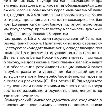
дитной системы государства, банк, создаваемый пра
вительством для регулирования обращающейся ден
ежной массы и обменного курса национальной валю
ты, наделенный монопольным правом выпуска банкн
от и регулирования деятельности коммерческих бан
ков. ЦБ является банком банков, органом, помогающ
им государству, правительству налаживать денежно
е обращение, управлять бюджетом.
Как правило, ЦБ
это один государственный банк, нап
ример, Банк России. Практически во всех странах су
ществуют законодательные акты, определяющие пол
номочия ЦБ и регламентирующие его деятельность.
Деятельность Банка России ориентируется, согласн
о закону, на достижение трех главных целей: «защит
а и обеспечение устойчивости национальной валют
ы
рубля; развитие и укрепление банковской систем
ы; эффективное и бесперебойное функционировани
е системы расчетов» [6]. Для этого ЦБ РФ наделяетс
я функциями и полномочиями высшего органа госуд
арства по разработке и осуществлению денежно-кр
едитной политики.
Коммерческий банк
негосударственное кредитное у
чреждение, специализирующееся на приеме депози