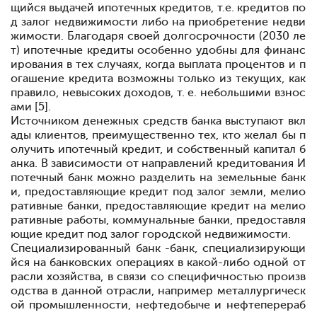
щийся выдачей ипотечных кредитов, т.е. кредитов по
д залог недвижимости либо на приобретение недви
жимости. Благодаря своей долгосрочности (20
30 ле
т) ипотечные кредиты особенно удобны для финанс
ирования в тех случаях, когда выплата процентов и п
огашение кредита возможны только из текущих, как
правило, невысоких доходов, т. е. небольшими взнос
ами [5].
Источником денежных средств банка выступают вкл
ады клиентов, преимущественно тех, кто желал бы п
олучить ипотечный кредит, и собственный капитал б
анка. В зависимости от направлений кредитования И
потечный банк можно разделить на земельные банк
и, предоставляющие кредит под залог земли, мелио
ративные банки, предоставляющие кредит на мелио
ративные работы, коммунальные банки, предоставля
ющие кредит под залог городской недвижимости.
Специализированный банк -
банк, специализирующи
йся на банковских операциях в какой-либо одной от
расли хозяйства, в связи со специфичностью произв
одства в данной отрасли, например металлургическ
ой промышленности, нефтедобыче и нефтеперераб