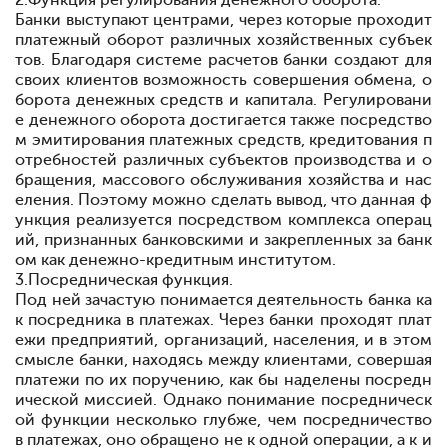
2.
Функция регулирования денежного оборота.
Банки выступают центрами, через которые проходит
платежный оборот различных хозяйственных субъек
тов. Благодаря системе расчетов банки создают для
своих клиентов возможность совершения обмена, о
борота денежных средств и капитала. Регулировани
е денежного оборота достигается также посредство
м эмитирования платежных средств, кредитования п
отребностей различных субъектов производства и о
бращения, массового обслуживания хозяйства и нас
еления. Поэтому можно сделать вывод, что данная ф
ункция реализуется посредством комплекса операц
ий, признанных банковскими и закрепленных за банк
ом как денежно-кредитным институтом.
3.
Посредническая функция.
Под ней зачастую понимается деятельность банка ка
к посредника в платежах. Через банки проходят плат
ежи предприятий, организаций, населения, и в этом
смысле банки, находясь между клиентами, совершая
платежи по их поручению, как бы наделены посредн
ической миссией. Однако понима
ние посредническ
ой функции несколько глубже, чем посредничество
в платежах, оно обращено не к одной операции, а к и