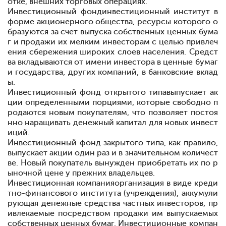
отке, внешних торговых операциях.
Инвестиционный фонд
инвестиционный институт в
форме акционерного общества, ресурсы которого о
бразуются за счет выпуска собственных ценных бума
г и продажи их мелким инвесторам с целью привлеч
ения сбережения широких слоев населения. Средст
ва вкладываются от имени инвестора в ценные бумаг
и государства, других компаний, в банковские вклад
ы.
Инвестиционный фонд открытого типа
выпускает ак
ции определенными порциями, которые свободно п
родаются новым покупателям, что позволяет постоя
нно наращивать денежный капитал для новых инвест
иций.
Инвестиционный фонд закрытого типа
, как правило,
выпускает акции один раз и в значительном количест
ве. Новый покупатель вынужден приобретать их по р
ыночной цене у прежних владельцев.
Инвестиционная компания
организация в виде креди
тно-финансового института (учреждения), аккумули
рующая денежные средства частных инвесторов, пр
ивлекаемые посредством продажи им выпускаемых
собственных ценных бумаг. Инвестиционные компан