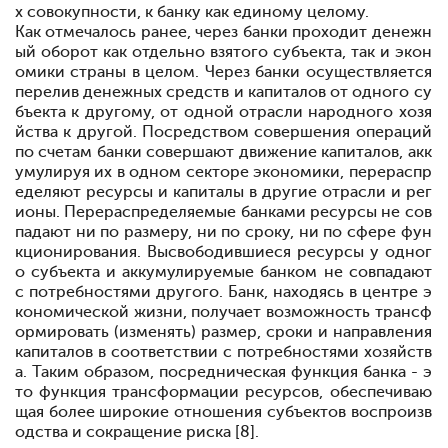
х совокупности, к банку как единому целому.
Как отмечалось ранее, через банки проходит денежн
ый оборот как отдельно взятого субъекта, так и экон
омики страны в целом. Через банки осуществляется
перелив денежных средств и капиталов от одного су
бъекта к другому, от одной отрасли народного хозя
йства к другой. Посредством совершения операций
по счетам банки совершают движение капиталов, акк
умулируя их в одном секторе экономики, перераспр
еделяют ресурсы и капиталы в другие отрасли и рег
ионы. Перерасп
ределяемые банками ресурсы не сов
падают ни по размеру, ни по сроку, ни по сфере фун
кционирования. Высвободившиеся ресурсы у одног
о субъекта и аккумулируемые банком не совпадают
с потребностями другого. Банк, находясь в центре э
кономической жизни, получает возможность трансф
ормировать (изменять) размер, сроки и направления
капиталов в соответствии с потребностями хозяйств
а. Таким образом, посредническая функция банка - э
то функция трансформации ресурсов, обеспечиваю
щая более широкие отношения субъектов воспроизв
одства и сокращение риска [8].