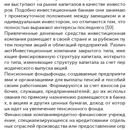
ии выступают на рынке капиталов в качестве инвесто
ров. Подобно инвестиционным банкам они занимаю
т промежуточное положение между заемщиком и и
ндивидуальным инвестором, но отличаются тем, что
полностью выражают интересы последнего [10].
Привлеченные денежные средства инвестиционная
компания размещает в своей стране и за рубежом пу
тем покупки акций и облигаций предприятий. Различ
ают
Инвестиционные компании закрытого типа
, име
ющие фиксированную структуру капитала, и
открыто
го типа
, изменяющие структуру капитала за счет пер
иодического выпуска акций.
Пенсионные фонды
фонды, создаваемые предприяти
ями и организациями для выплаты пенсий и пособий
своим работникам. Формируются за счет взносов ра
бочих, служащих, предпринимателей; до их использ
ования по прямому назначению размещаются в банка
х, в акциях и других ценных бумагах, доход от котор
ых идет на увеличение пенсионного фонда.
Финансовая компания
кредитно-финансовое учрежд
ение, специализирующееся на кредитовании отдель
ных отраслей производства или предоставлении опр