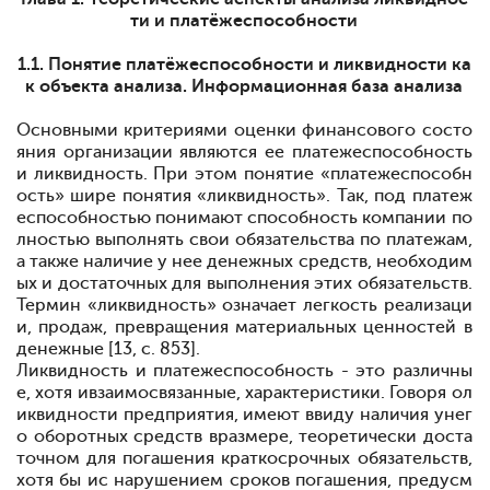
ти и платёжеспособности
1.1. Понятие платёжеспособности и ликвидности ка
к объекта анализа. Информационная база анализа
Основными критериями оценки финансового состо
яния организации являются ее платежеспособность
и ликвидность. При этом понятие «платежеспособн
ость» шире понятия «ликвидность». Так, под платеж
еспособностью понимают способность компании по
лностью выполнять свои обязательства по платежам,
а также наличие у нее денежных средств, необходим
ых и достаточных для выполнения этих обязательств.
Термин «ликвидность» означает легкость реализаци
и, продаж, превращения материальных ценностей в
денежные [13, c. 853]
.
Ликвидность и платежеспособность
-
это различны
е, хотя и
взаимосвязанные, характеристики. Говоря о
л
иквидности предприятия, имеют в
виду наличия у
нег
о оборотных средств в
размере, теоретически доста
точном для погашения краткосрочных обязательств,
хотя бы и
с нарушением сроков погашения, предусм