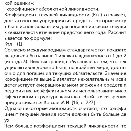
кой оценки»;
-
коэффициент абсолютной ликвидности.
Коэффициент текущей ликвидности
(Ктл) отражает,
достаточно ли у
предприятия средств, которые могу
т быть использованы им для погашения своих текущи
х обязательств в
течение предстоящего года. Рассчит
ывается по формуле:
Ктл = (1)
Согласно международным стандартам этот показате
ль должен быть выше 1 и
лежать в
диапазоне от 1 до 2
(иногда 3). Нижняя граница обусловлена тем, что тек
ущих активов должно быть, по крайней мере, достат
очно для погашения текущих обязательств. Значение
коэффициента выше 2 является нежелательным и
сви
детельствует о
нерациональном вложении средств п
редприятия, неэффективном их использовании и
неэ
ффективном структуре капитала. Этой точки зрения
придерживается Ковалев
А.
И. [16, c. 227].
Однако некоторые экономисты считают, что коэффи
циент текущей ликвидности должен быть больше дв
ух.
Чем больше коэффициент текущей ликвидности, те