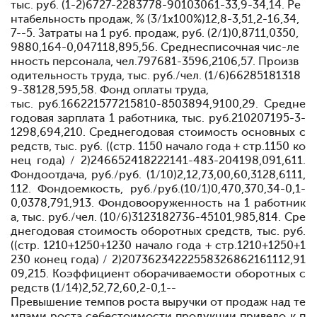
тыс. руб. (1-2)6727-2283778-90103061-33,9-34,14. Ре
нтабельность продаж, % (3/1х100%)12,8-3,51,2-16,34,
7--5. Затраты на 1 руб. продаж, руб. (2/1)0,8711,0350,
9880,164-0,047118,895,56. Среднесписочная чис-ле
нность персонала, чел.797681-3596,2106,57. Произв
одительность труда, тыс. руб./чел. (1/6)66285181318
9-38128,595,58. Фонд оплаты труда,
тыс. руб.
166221577215810-8503894,9100,2
9. Средне
годовая зарплата 1 работника, тыс. руб.
210207195-3-
1298,694,2
10. Среднегодовая стоимость основных с
редств, тыс. руб. ((стр. 1150 начало года + стр.1150 ко
нец года) / 2)
246652418222141-483-204198,091,6
11.
Фондоотдача, руб./руб. (1/10)
2,12,73,00,60,3128,6111,
1
12. Фондоемкость, руб./руб.(10/1)
0,470,370,34-0,1-
0,0378,791,9
13. Фондовооруженность на 1 работник
а, тыс. руб./чел. (10/6)
3123182736-45101,985,8
14. Сре
днегодовая стоимость оборотных средств, тыс. руб.
((стр. 1210+1250+1230 начало года + стр.1210+1250+1
230 конец года) / 2)
20736234222558326862161112,91
09,2
15. Коэффициент оборачиваемости оборотных с
редств (1/14)
2,52,72,60,2-0,1--
Превышение темпов роста выручки от продаж над те
мпами роста себестоимости продукции привело к п