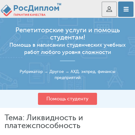
Репетиторские услуги и помощь
студентам!
Помощь в написании студенческих учебных
работ любого уровня сложности
Рубрикатор
→
Другое
→
АХД, экпред, финансы
предприятий
Помощь студенту
Тема: Ликвидность и
платежспособность