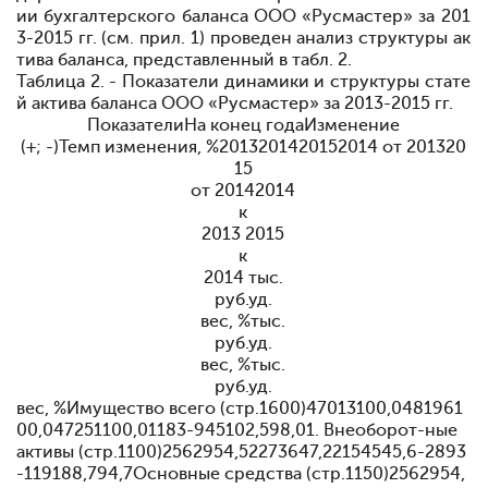
ии бухгалтерского баланса ООО «Русмастер» за 201
3-2015 гг. (см. прил. 1)
проведен анализ структуры ак
тива баланса, представленный в табл. 2.
Таблица 2. - Показатели динамики и структуры стате
й актива баланса ООО «Русмастер» за 2013-2015 гг.
ПоказателиНа конец годаИзменение
(+; -)Темп изменения, %2013201420152014 от 201320
15
от 20142014
к
2013 2015
к
2014 тыс.
руб.уд.
вес, %тыс.
руб.уд.
вес, %тыс.
руб.уд.
вес, %Имущество всего (стр.1600)47013100,0481961
00,047251100,01183-945102,598,01. Внеоборот-ные
активы (стр.1100)2562954,52273647,22154545,6-2893
-119188,794,7Основные средства (стр.1150)2562954,