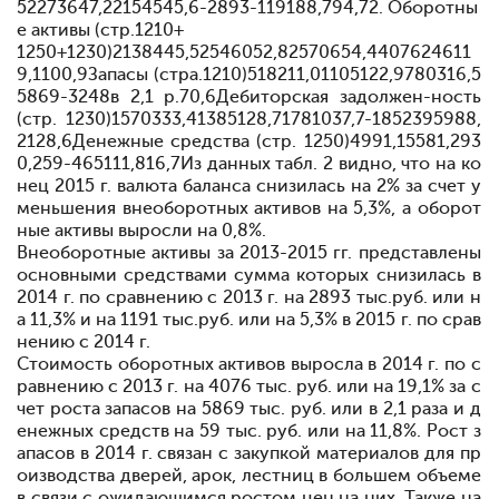
52273647,22154545,6-2893-119188,794,72. Оборотны
е активы (стр.1210+
1250+1230)
2138445,52546052,82570654,4
407624611
9,1100,9
Запасы (стра.1210)
518211,01105122,9780316,5
5869-3248в 2,1 р.70,6
Дебиторская задолжен-ность
(стр. 1230)
1570333,41385128,71781037,7
-1852395988,
2128,6
Денежные средства (стр. 1250)
4991,15581,293
0,2
59-465111,816,7
Из данных табл. 2 видно, что на ко
нец 2015 г. валюта баланса снизилась на 2% за счет у
меньшения внеоборотных активов на 5,3%, а оборот
ные активы выросли на 0,8%.
Внеоборотные активы за 2013-2015 гг. представлены
основными средствами сумма которых снизилась в
2014 г. по сравнению с 2013 г. на 2893 тыс.руб. или н
а 11,3% и на 1191 тыс.руб. или на 5,3% в 2015 г. по срав
нению с 2014 г.
Стоимость оборотных активов выросла в 2014 г. по с
равнению с 2013 г. на 4076 тыс. руб. или на 19,1% за с
чет роста запасов на 5869 тыс. руб. или в 2,1 раза и д
енежных средств на 59 тыс. руб. или на 11,8%. Рост з
апасов в 2014 г. связан с закупкой материалов для пр
оизводства дверей, арок, лестниц в большем объеме
в связи с ожидающимся ростом цен на них. Также на