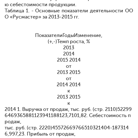
ю себестоимости продукции.
Таблица 1. - Основные показатели деятельности ОО
О «Русмастер» за 2013-2015 гг.
ПоказателиГодыИзменение,
(+,-)Темп роста, %
2013
2014
2015 2014
от
2013 2015
от
2014 2014
к
2013 2015
к
2014 1. Выручка от продаж, тыс. руб. (стр. 2110)52299
6469365881123941188123,7101,82. Себестоимость п
родаж,
тыс. руб. (стр. 2220)45572669766510321404-187314
6,997,23. Прибыль от продаж,