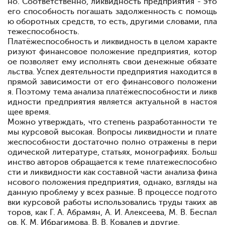
но. Соответственно, ликвидность предприятия - это
его способность погашать задолженность с помощь
ю оборотных средств, то есть, другими словами, пла
тежеспособность.
Платёжеспособность и ликвидность в целом характе
ризуют финансовое положение предприятия, котор
ое позволяет ему исполнять свои денежные обязате
льства. Успех деятельности предприятия находится в
прямой зависимости от его финансового положени
я. Поэтому тема анализа платёжеспособности и ликв
идности предприятия является актуальной в настоя
щее время
.
Можно утверждать, что степень разработанности те
мы курсовой высокая. Вопросы ликвидности и плате
жеспособности достаточно полно отражены в пери
одической литературе, статьях, монографиях. Больш
инство авторов обращается к теме платежеспособно
сти и ликвидности как составной части анализа фина
нсового положения предприятия, однако
,
взгляды на
данную проблему у всех разные. В процессе подгото
вки курсовой работы использовались труды таких ав
торов, как Г. А. Абрамян, А. И. Алексеева, М. В. Беспал
ов, К. М. Ибрагимова, В. В. Ковалев и другие.