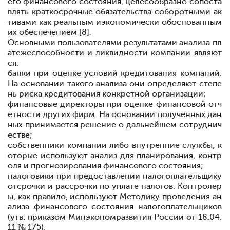
его финансового состояния, целесообразно сопоста
влять краткосрочные обязательства с
оборотными ак
тивами как реальным и
экономически обоснованным
их обеспечением [8]
.
Основными пользователями результатами анализа пл
атежеспособности и ликвидности компании являют
ся:
банки при оценке условий кредитования компаний.
На основании такого анализа они определяют степе
нь риска кредитования конкретной организации;
финансовые директоры при оценке финансовой отч
етности других фирм. На основании полученных дан
ных принимается решение о дальнейшем сотруднич
естве;
собственники компании либо внутренние службы, к
оторые используют анализ для планирования, контр
оля и прогнозирования финансового состояния;
налоговики при предоставлении налогоплательщику
отсрочки и рассрочки по уплате налогов. Контролер
ы, как правило, используют Методику проведения ан
ализа финансового состояния налогоплательщиков
(утв. приказом Минэкономразвития России от 18.04.
11 № 175);