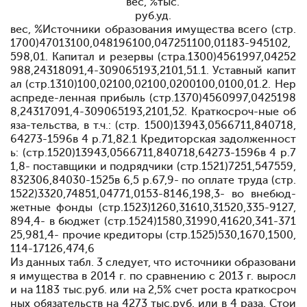
вес, %тыс.
руб.уд.
вес, %
Источники образования имущества
всего (стр.
1700)
47013
100,0
48196
100,0
47251
100,0
1183-945102,
598,0
1. Капитал и резервы (стра.1300)
4561997,04252
988,2
4318091,4
-309065193,2101,5
1.1. Уставный капит
ал (стр.1310)
100,02100,02
100,0200
100,0100,0
1.2. Нер
аспреде-ленная прибыль (стр.1370)
4560997,0425198
8,2
4317091,4
-309065193,2101,5
2. Краткосроч-ные об
яза-тельства, в т.ч.: (стр. 1500)
13943,0566711,8
40718,
6
4273-1596в 4 р.71,8
2.1 Кредиторская задолженност
ь: (стр.1520)
13943,0566711,8
40718,6
4273-1596в 4 р.7
1,8
- поставщики и подрядчики (стр.1521)
7251,547559,
8
32306,8
4030-1525в 6,5 р.67,9
- по оплате труда (стр.
1522)
3320,74851,0
4771,0
153-8146,198,3
- во внебюд-
жетные фонды (стр.1523)
1260,31610,3
1520,3
35-9127,
894,4
- в бюджет (стр.1524)
1580,31990,4
1620,3
41-371
25,981,4
- прочие кредиторы (стр.1525)
530,1670,1
500,
1
14-17126,474,6
Из данных табл
.
3 следует, что источники образовани
я имущества в 2014 г. по сравнению с 2013 г. выросл
и на 1183 тыс.руб. или на 2,5% счет роста краткосроч
ных обязательств на 4273 тыс.руб. или в 4 раза. Стои