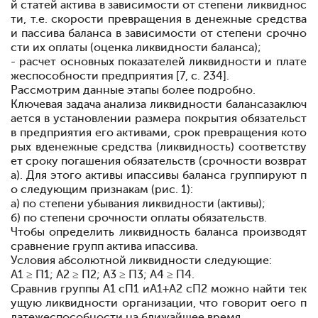
й статей актива в зависимости от степени ликвиднос
ти, т.е. скорости превращения в денежные средства
и пассива баланса в зависимости от степени срочно
сти их оплаты (оценка ликвидности баланса);
- расчет основных показателей ликвидности и плате
жеспособности предприятия [7, c. 234]
.
Рассмотрим данные этапы более подробно.
Ключевая задача анализа ликвидности баланса
заключ
ается в установлении размера покрытия обязательст
в предприятия его активами, срок превращения кото
рых в
денежные средства (ликвидность) соответству
ет сроку погашения обязательств (срочности возврат
а). Для этого активы и
пассивы баланса группируют п
о следующим признакам (рис. 1):
а) по степени убывания ликвидности (активы);
б) по степени срочности оплаты обязательств.
Чтобы определить ликвидность баланса производят
сравнение групп актива и
пассива.
Условия абсолютной ликвидности следующие:
А1 ≥ П1; А2 ≥ П2; А3 ≥ П3; А4 ≥ П4.
Сравнив группы А1 с
П1 и
А1+А2 с
П2 можно найти тек
ущую ликвидности организации, что говорит о
его п
латежеспособности на ближайшее время.