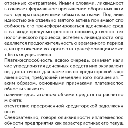
отренных контрактами. Иными словами, ликвидност
ь означает формальное превышение оборотных акти
вов над краткосрочными обязательствами. Под ликв
идностью же отдельно взятого актива понимают спо
собность его трансформироваться в
денежные сред
ства в
ходе предусмотренного производственно-тех
нологического процесса, а
степень ликвидности опр
еделяется продолжительностью временного период
а, на протяжении которого эта трансформация може
т быть осуществлена
.
Платежеспособность, в
свою очередь, означает нали
чие у
предприятия денежных средств и
их эквивалент
ов, достаточных для расчетов по кредиторской задо
лженности, требующей немедленного погашения. Т
аким образом, основными признаками платежеспос
обности являются:
наличие в
достаточном объеме средств на расчетно
м счете;
отсутствие просроченной кредиторской задолженн
ости.
Следовательно, говоря о
ликвидности и
платежеспос
обности предприятия как характеристиках его текущ