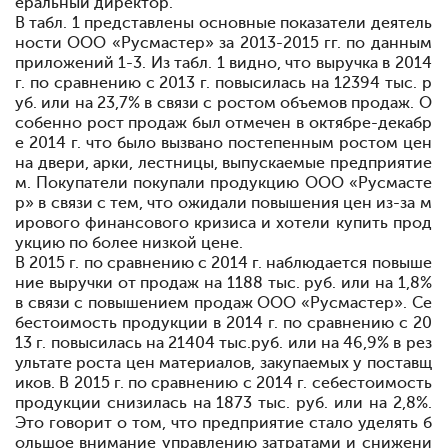
еральный директор.
В табл. 1 представлены основные показатели деятель
ности ООО «Русмастер» за 2013-2015 гг. по данным
приложений 1-3.
Из табл
.
1 видно, что выручка в 2014
г. по сравнению с 2013 г. повысилась на 12394 тыс. р
уб. или на 23,7% в связи с ростом объемов продаж. О
собенно рост продаж был отмечен в октябре-декабр
е 2014 г. что было вызвано постепенным ростом цен
на двери, арки, лестницы, выпускаемые предприятие
м. Покупатели покупали продукцию ООО «Русмасте
р» в связи с тем, что ожидали повышения цен из-за м
ирового финансового кризиса и хотели купить прод
укцию по более низкой цене.
В 2015 г. по сравнению с 2014 г. наблюдается повыше
ние выручки от продаж на 1188 тыс. руб. или на 1,8%
в связи с повышением продаж ООО «Русмастер». Се
бестоимость продукции в 2014 г. по сравнению с 20
13 г. повысилась на 21404 тыс.руб. или на 46,9% в рез
ультате роста цен материалов, закупаемых у поставщ
иков.
В 2015 г. по сравнению с 2014 г. себестоимость
продукции снизилась на 1873 тыс. руб. или на 2,8%.
Это говорит о том, что предприятие стало уделять б
ольшое внимание управлению затратами и снижени