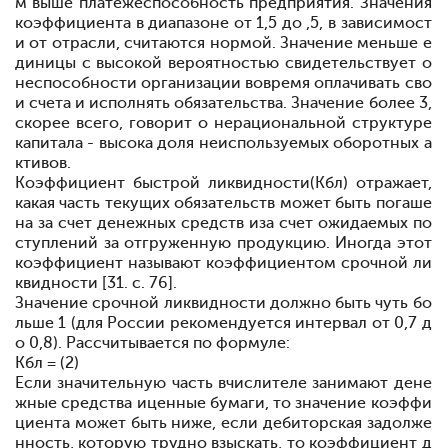
м выше платежеспособность предприятия. Значения
коэффициента в диапазоне от 1,5 до ,5, в зависимост
и от отрасли, считаются нормой. Значение меньше е
диницы с высокой вероятностью свидетельствует о
неспособности организации вовремя оплачивать сво
и счета и исполнять обязательства. Значение более 3,
скорее всего, говорит о нерациональной структуре
капитала - высока доля неиспользуемых оборотных а
ктивов.
Коэффициент быстрой ликвидности
(Кбл) отражает,
какая часть текущих обязательств может быть погаше
на за счет денежных средств и
за счет ожидаемых по
ступлений за отгруженную продукцию. Иногда этот
коэффициент называют коэффициентом срочной ли
квидности [31. c. 76]
.
Значение срочной ликвидности должно быть чуть бо
льше 1 (для России рекомендуется интервал от 0,7 д
о 0,8). Рассчитывается по формуле:
Кбл = (2)
Если значительную часть в
числителе занимают дене
жные средства и
ценные бумаги, то значение коэффи
циента может быть ниже, если дебиторская задолже
нность, которую трудно взыскать, то коэффициент д