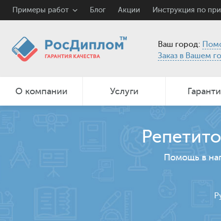
Примеры работ
Блог
Акции
Инструкция по пр
Ваш город:
Пом
Заказ в Вашем г
О компании
Услуги
Гарант
Репетито
Помощь в на
Р