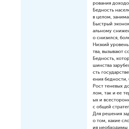
рования доходов
Бедность насел
в целом, заним
Быстрый эконом
альному снижен
о снизился, бол
Низкий уровень
тва, вызывают 
Бедность, кото
шинства зарубе
сть государств
ения бедности,
Рост теневых д
лом, так и ее 
ых и всесторон
с общей страте
Для решения за
о том, какие с
ия необходимы 