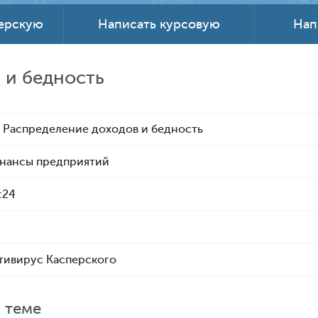
терскую
Написать курсовую
Нап
 и бедность
: Распределение доходов и бедность
инансы предприятий
:24
тивирус Касперского
 теме