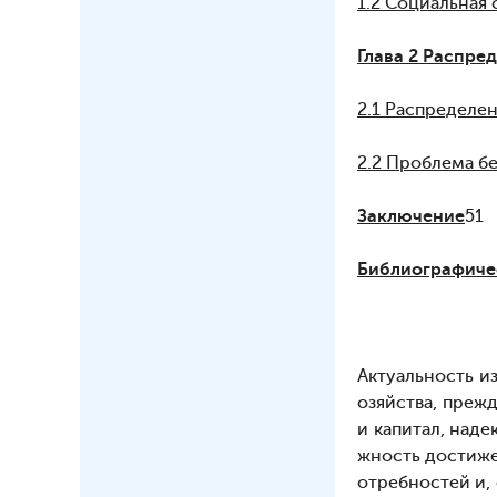
1.2 Социальная
Глава 2 Распре
2.1 Распределе
2.2 Проблема б
Заключение
51
Библиографиче
Актуальность и
озяйства, преж
и капитал, над
жность достиже
отребностей и,