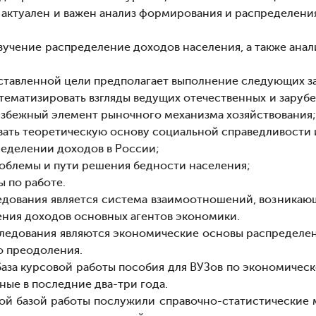
к актуален и важен анализ формирования и распределени
изучение распределение доходов населения, а также анал
тавленной цели предполагает выполнение следующих за
стематизировать взгляды ведущих отечественных и зару
избежный элемент рыночного механизма хозяйствования;
вать теоретическую основу социальной справедливости 
ределении доходов в России;
роблемы и пути решения бедности населения;
ы по работе.
дования является система взаимоотношений, возникаю
ния доходов основных агентов экономики.
едования являются экономические основы распределени
о преодоления.
база курсовой работы
пособия для ВУЗов по экономическ
ные в последние два-три года.
й базой работы послужили справочно-статистические 