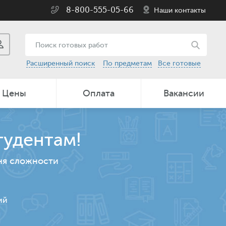
8-800-555-05-66
Наши контакты
Расширенный поиск
По предметам
Все готовые
Цены
Оплата
Вакансии
тудентам!
ня сложности
ий