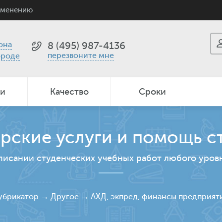
именению
она
8 (495) 987-4136
перезвоните мне
ороде
ии
Качество
Сроки
рские услуги и помощь с
писании студенческих учебных работ любого уров
убрикатор
→
Другое
→
АХД, экпред, финансы предприят