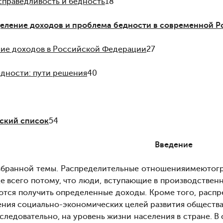
 справедливость и бедность
18
деление доходов и проблема бедности в современной Р
ние доходов в Российской Федерации
27
едности: пути решения
40
ский список
54
Введение
збранной темы. Распределительные отношения
имеют
ог
де всего потому, что люди, вступающие в производствен
еются получить определенные доходы. Кроме того, расп
ния социально-экономических целей развития общества, 
 следовательно, на уровень жизни населения в стране. 