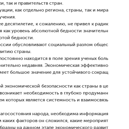
, так и правительств стран.
ции, как отдельно региона, страны, так и мира
учения.
 десятилетие, к сожалению, не привел к радик
я как уровень абсолютной бедности значительн
ертой бедности.
оссии обусловливают социальный разлом общес
витию страны.
постоянно находится в поле зрения ученых боль
внительно недавняя. Экономическая эффективно
меет большое значение для устойчивого сокращ
й экономической безопасности как страны в це
 возникает необходимость в глубоко продуманн
м которых является системность и взаимосвязь
благосостояния народа, необходима информация
м каких факторов он сложился, какие мероприят
бразны на данном этапе экономического развит