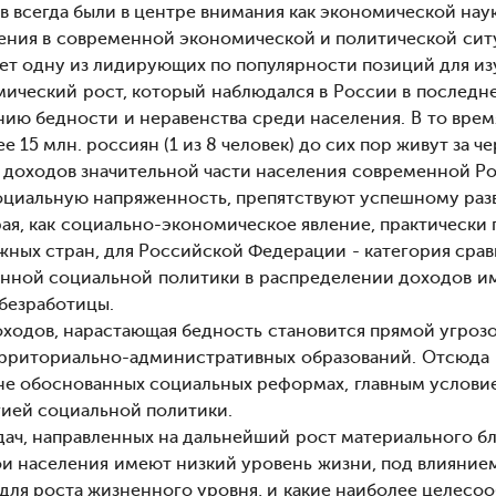
 всегда были в центре внимания как экономической науки
ения в современной экономической и политической ситуа
ает одну из лидирующих по популярности позиций для из
ический рост, который наблюдался в России в последнее
ию бедности и неравенства среди населения. В то врем
ее 15 млн. россиян (1 из 8 человек) до сих пор живут за ч
 доходов значительной части населения современной Р
социальную напряженность, препятствуют успешному раз
рая, как социально-экономическое явление, практически 
жных стран, для Российской Федерации - категория сра
енной социальной политики в распределении доходов и
 безработицы.
оходов, нарастающая бедность становится прямой угрозо
территориально-административных образований. Отсюда
не обоснованных социальных реформах, главным условие
гией социальной политики.
дач, направленных на дальнейший рост материального 
лои населения имеют низкий уровень жизни, под влияние
для роста жизненного уровня, и какие наиболее целесоо