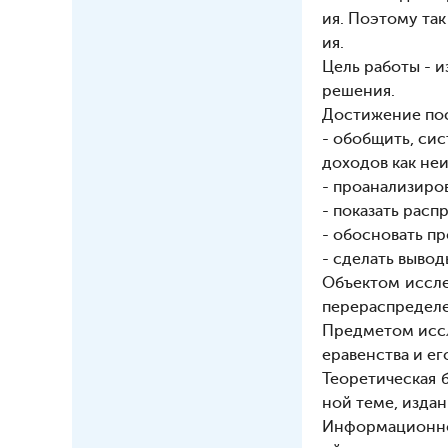
ия. Поэтому та
ия.
Цель работы - 
решения.
Достижение пос
- обобщить, си
доходов как не
- проанализиро
- показать расп
- обосновать п
- сделать вывод
Объектом иссле
перераспределе
Предметом иссл
еравенства и ег
Теоретическая 
ной теме, издан
Информационно