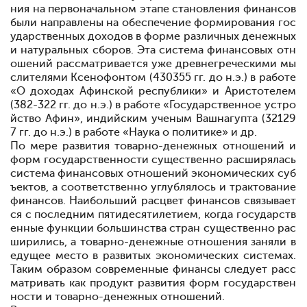
ния на первоначальном этапе становления финансов
были направлены на обеспечение формирования гос
ударственных доходов в форме различных денежных
и натуральных сборов. Эта система финансовых отн
ошений рассматривается уже древнегреческими мы
слителями Ксенофонтом (430
355 гг. до н.э.) в работе
«О доходах Афинской республики» и Аристотелем
(382-322 гг. до н.э.) в работе «Государственное устро
йство Афин», индийским ученым Вашнагупта (321
29
7 гг. до н.э.) в работе «Наука о политике» и др.
По мере развития товарно-денежных отношений и
форм государственности существенно расширялась
система финансовых отношений экономических суб
ъектов, а соответственно углублялось и трактование
финансов. Наибольший расцвет финансов связывает
ся с последним пятидесятилетием, когда государств
енные функции большинства стран существенно рас
ширились, а товарно-денежные отношения заняли в
едущее место в развитых экономических системах.
Таким образом современные финансы следует расс
матривать как продукт развития форм государствен
ности и товарно-денежных отношений.