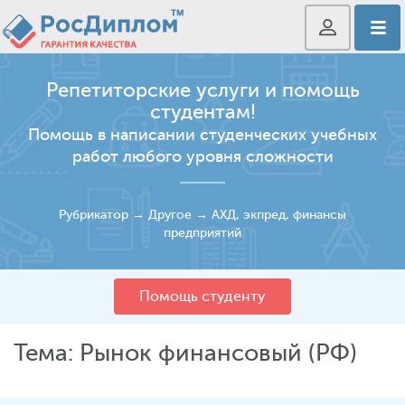
Репетиторские услуги и помощь
студентам!
Помощь в написании студенческих учебных
работ любого уровня сложности
Рубрикатор
→
Другое
→
АХД, экпред, финансы
предприятий
Помощь студенту
Тема: Рынок финансовый (РФ)