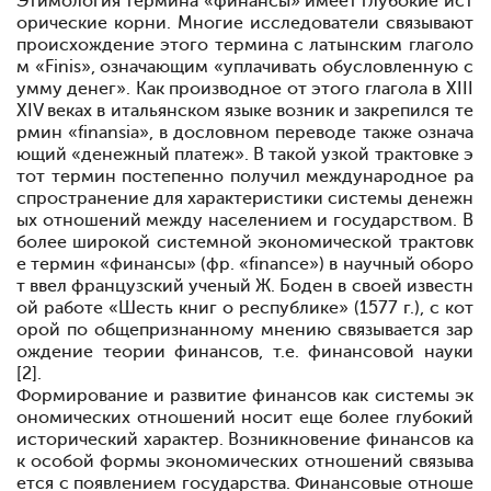
Этимология термина «финансы» имеет глубокие ист
орические корни. Многие исследователи связывают
происхождение этого термина с латынским глаголо
м «Finis», означающим «уплачивать обусловленную с
умму денег». Как производное от этого глагола в XIII
XIV веках в итальянском языке возник и закрепился те
рмин «finansia», в дословном переводе также означа
ющий «денежный платеж». В такой узкой трактовке э
тот термин постепенно получил международное ра
спространение для характеристики системы денежн
ых отношений между населением и
государством. В
более широкой системной экономической трактовк
е термин «финансы» (фр.
«finance») в научный оборо
т ввел французский ученый Ж. Боден в своей известн
ой работе «Шесть книг о республике» (1577 г.), с кот
орой по общепризнанному мнению связывается зар
ождение теории финансов, т.е. финансовой науки
[2].
Формирование и развитие финансов как системы эк
ономических отношений носит еще более глубокий
исторический характер. Возникновение финансов ка
к особой формы экономических отношений связыва
ется с появлением государства. Финансовые отноше