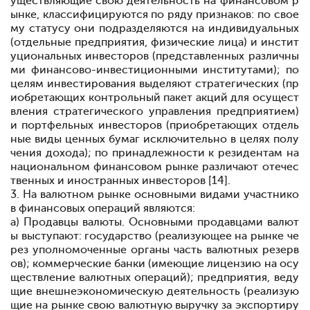
уществляющие свою деятельность на финансовом р
ынке, классифицируются по ряду признаков: по свое
му статусу они подразделяются на индивидуальных
(отдельные предприятия, физические лица) и инстит
уциональных инвесторов (представленных различны
ми финансово-инвестиционными институтами); по
целям инвестирования выделяют стратегических (пр
иобретающих контрольный пакет акций для осущест
вления стратегического управления предприятием)
и портфельных инвесторов (приобретающих отдель
ные виды ценных бумаг исключительно в целях полу
чения дохода); по принадлежности к резидентам на
национальном финансовом рынке различают отечес
твенных и иностранных инвесторов [14].
3. На валютном рынке основными видами участнико
в финансовых операций являются:
а) Продавцы валюты. Основными продавцами валют
ы выступают: государство (реализующее на рынке че
рез уполномоченные органы часть валютных резерв
ов); коммерческие банки (имеющие лицензию на осу
ществление валютных операций); предприятия, веду
щие внешнеэкономическую деятельность (реализую
щие на рынке свою валютную выручку за экспортиру