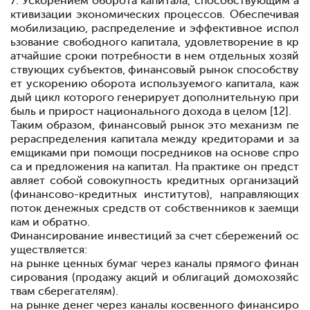
7. Ускорением оборота капитала, способствующим а
ктивизации экономических процессов. Обеспечивая
мобилизацию, распределение и эффективное испол
ьзование свободного капитала, удовлетворение в кр
атчайшие сроки потребности в нем отдельных хозяй
ствующих субъектов, финансовый рынок способству
ет ускорению оборота используемого капитала, каж
дый цикл которого генерирует дополнительную при
быль и прирост национального дохода в целом [12].
Таким образом, финансовый рынок
это механизм пе
рераспределения капитала между кредиторами и за
емщиками при помощи посредников на основе спро
са и предложения на капитал. На практике он предст
авляет собой совокупность кредитных организаций
(финансово-кредитных институтов), направляющих
поток денежных средств от собственников к заемщи
кам и обратно.
Финансирование инвестиций за счет сбережений ос
уществляется:
на рынке ценных бумаг
через каналы прямого финан
сирования (продажу акций и облигаций домохозяйс
твам
сберегателям).
на рынке денег
через каналы косвенного финансиро