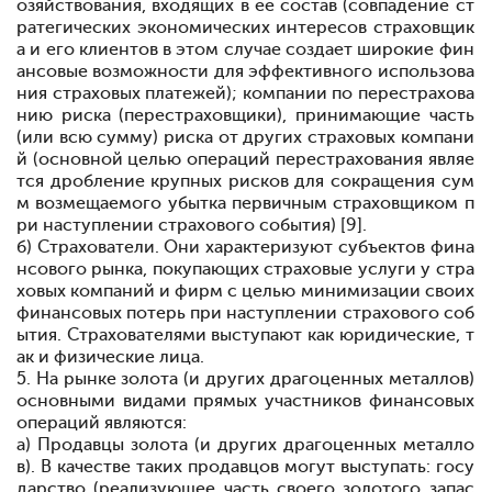
озяйствования, входящих в ее состав (совпадение ст
ратегических экономических интересов страховщик
а и его клиентов в этом случае создает широкие фин
ансовые возможности для эффективного использова
ния страховых платежей); компании по перестрахова
нию риска (перестраховщики), принимающие часть
(или всю сумму) риска от других страховых компани
й (основной целью операций перестрахования являе
тся дробление крупных рисков для сокращения сум
м возмещаемого убытка первичным страховщиком п
ри наступлении страхового события) [9].
б) Страхователи. Они характеризуют субъектов фина
нсового рынка, покупающих страховые услуги у стра
ховых компаний и фирм с целью минимизации своих
финансовых потерь при наступлении страхового соб
ытия. Страхователями выступают как юридические, т
ак и физические лица.
5. На рынке золота (и других драгоценных металлов)
основными видами прямых участников финансовых
операций являются:
а) Продавцы золота (и других драгоценных металло
в). В качестве таких продавцов могут выступать: госу
дарство (реализующее часть своего золотого запас