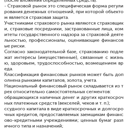
(после вложения определенных средств).
- Страховой рынок
это специфическая форма регули
рования денежных отношений, при которой объекто
м является страховая защита.
Участниками страхового рынка являются страховщик
и, страховые посредники, застрахованные лица, ком
итеты государственного надзора за страховой деяте
льностью, профессионалы, оценивающие финансов
ые риски.
Согласно законодательной базе, страхованию подле
жат интересы (имущественные), связанные с жизнь
ю, здоровьем, трудоспособностью, возмещением вр
еда.
Классификация финансовых рынков может быть доп
олнена рынками капиталов, золота, учета.
Национальный финансовый рынок складывается из т
рех относительно самостоятельных сегментов:
обращающихся наличных денег и других краткосроч
ных платежных средств (векселей, чеков и т. п.);
ссудного капитала в виде краткосрочных и долгосро
чных кредитов, предоставляемых заемщикам финанс
ово-кредитными учреждениями; ценных бумаг разл
ичного типа и назначений;