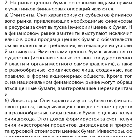
2. На рынке ценных бумаг основными видами прямы
х участников финансовых операций являются:
а) Эмитенты. Они характеризуют субъектов финансо
вого рынка, привлекающих необходимые финансовы
е ресурсы за счет выпуска (эмиссии) ценных бумаг. Н
а финансовом рынке эмитенты выступают исключит
ельно в роли продавца ценных бумаг с обязательств
ом выполнять все требования, вытекающие из услови
й их выпуска. Эмитентами ценных бумаг являются го
сударство (исполнительные органы государственно
й власти и органы местного самоуправления), а такж
е разнообразные юридические лица, созданные, как
правило, в форме акционерных обществ. Кроме тог
о, на национальном финансовом рынке могут обращ
аться ценные бумаги, эмитированные нерезидентам
и.
б) Инвесторы. Они характеризуют субъектов финанс
ового рынка, вкладывающих свои денежные средств
а в разнообразные виды ценных бумаг с целью получ
ения дохода. Этот доход формируется за счет получ
ения инвесторами процентов, дивидендов и прирос
та курсовой стоимости ценных бумаг. Инвесторы, ос