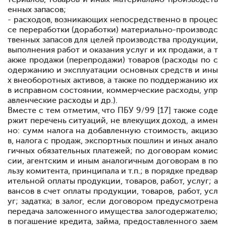
енных запасов;
- расходов, возникающих непосредственно в процес
се переработки (доработки) материально-производс
твенных запасов для целей производства продукции,
выполнения работ и оказания услуг и их продажи, а т
акже продажи (перепродажи) товаров (расходы по с
одержанию и эксплуатации основных средств и ины
х внеоборотных активов, а также по поддержанию их
в исправном состоянии, коммерческие расходы, упр
авленческие расходы и др.).
Вместе с тем отметим, что ПБУ 9/99 [17] также соде
ржит перечень ситуаций, не влекущих доход, а имен
но: сумм налога на добавленную стоимость, акцизо
в, налога с продаж, экспортных пошлин и иных анало
гичных обязательных платежей; по договорам комис
сии, агентским и иным аналогичным договорам в по
льзу комитента, принципала и т.п.; в порядке предвар
ительной оплаты продукции, товаров, работ, услуг; а
вансов в счет оплаты продукции, товаров, работ, усл
уг; задатка; в залог, если договором предусмотрена
передача заложенного имущества залогодержателю;
в погашение кредита, займа, предоставленного заем