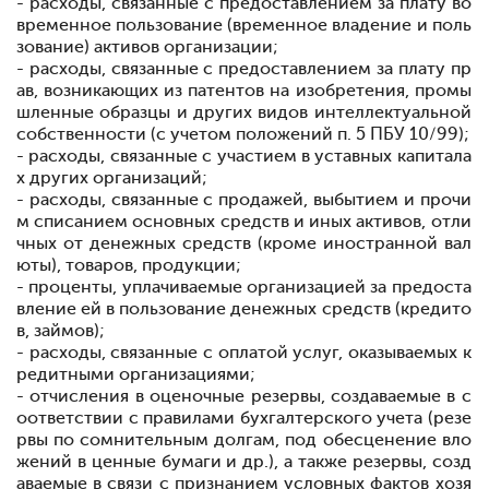
- расходы, связанные с предоставлением за плату во
временное пользование (временное владение и поль
зование) активов организации;
- расходы, связанные с предоставлением за плату пр
ав, возникающих из патентов на изобретения, промы
шленные образцы и других видов интеллектуальной
собственности (с учетом положений п. 5 ПБУ 10/99);
- расходы, связанные с участием в уставных капитала
х других организаций;
- расходы, связанные с продажей, выбытием и прочи
м списанием основных средств и иных активов, отли
чных от денежных средств (кроме иностранной вал
юты), товаров, продукции;
- проценты, уплачиваемые организацией за предоста
вление ей в пользование денежных средств (кредито
в, займов);
- расходы, связанные с оплатой услуг, оказываемых к
редитными организациями;
- отчисления в оценочные резервы, создаваемые в с
оответствии с правилами бухгалтерского учета (резе
рвы по сомнительным долгам, под обесценение вло
жений в ценные бумаги и др.), а также резервы, созд
аваемые в связи с признанием условных фактов хозя