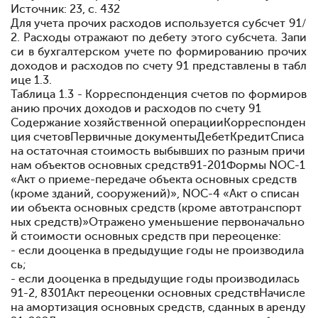
Источник: 23, с. 432
Для учета прочих расходов используется субсчет 91/
2. Расходы отражают по дебету этого субсчета.
Запи
си в бухгалтерском учете по формированию прочих
доходов и расходов по счету 91 представлены в табл
ице 1.3.
Таблица 1.3 - Корреспонденция счетов по формиров
анию прочих доходов и расходов по счету 91
Содержание хозяйственной операцииКорреспонден
ция счетовПервичные документыДебетКредитСписа
на остаточная стоимость выбывших по разным причи
нам объектов основных средств91-201Формы NОС-1
«Акт о приеме-передаче объекта основных средств
(кроме зданий, сооружений)», NОС-4 «Акт о списан
ии объекта основных средств (кроме автотранспорт
ных средств)»Отражено уменьшение первоначально
й стоимости основных средств при переоценке:
- если дооценка в предыдущие годы не производила
сь;
- если дооценка в предыдущие годы производилась
91-2, 8301Акт переоценки основных средствНачисле
на амортизация основных средств, сданных в аренду