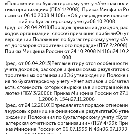
вПоложение по бухгалтерскому учету «Учетная поли
тика организации» (ПБУ 1/2008): Приказ Минфина Ро
ссии от 06.10.2008 N 106н «Об утверждении положе
ний по бухгалтерскому учету»
06.10.2008
(ред. от 28.04.2018)
Порядок признания доходов, рас
ходов организации, способ признания прибылиОб ут
верждении Положения по бухгалтерскому учету «Уч
ет договоров строительного подряда» (ПБУ 2/2008):
Приказ Минфина России от 24.10.2008 N 116н
24.10.2
008
(ред. от 06.04.2015)
Регламентируются особенности
учета доходов, расходов и финансовых результатов с
троительных организацийОб утверждении Положен
ия по бухгалтерскому учету «Учет активов и обязател
ьств, стоимость которых выражена в иностранной ва
люте» (ПБУ 3/2006): Приказ Минфина России от 27.1
1.2006 N 154н
27.11.2006
(ред. от 24.12.2010)
Определяется порядок отнесени
я курсовых разниц на финансовые результатыОб утве
рждении Положения по бухгалтерскому учету «Бухг
алтерская отчетность организации» (ПБУ 4/99): При
каз Минфина России от 06.07.1999 N 43н
06.07.1999