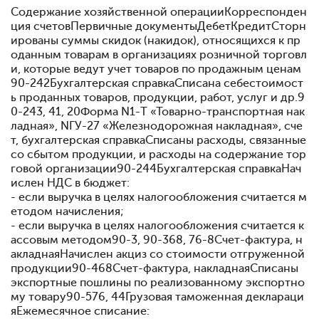
Содержание хозяйственной операцииКорреспонден
ция счетовПервичные документыДебетКредитСторн
ированы суммы скидок (накидок), относящихся к пр
оданным товарам в организациях розничной торговл
и, которые ведут учет товаров по продажным ценам
90-242Бухгалтерская справкаСписана себестоимост
ь проданных товаров, продукции, работ, услуг и др.9
0-243, 41, 20Форма N1-Т «Товарно-транспортная нак
ладная», NГУ-27 «Железнодорожная накладная», сче
т, бухгалтерская справкаСписаны расходы, связанные
со сбытом продукции, и расходы на содержание тор
говой организации90-244Бухгалтерская справкаНач
ислен НДС в бюджет:
- если выручка в целях налогообложения считается м
етодом начисления;
- если выручка в целях налогообложения считается к
ассовым методом90-3, 90-368, 76-8Счет-фактура, н
акладнаяНачислен акциз со стоимости отгруженной
продукции90-468Счет-фактура, накладнаяСписаны
экспортные пошлины по реализованному экспортно
му товару90-576, 44Грузовая таможенная деклараци
яЕжемесячное списание: