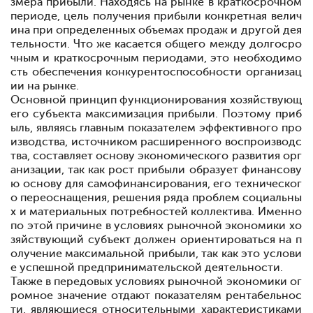
змера прибыли. Находясь на рынке в краткосрочном
периоде, цель получения прибыли конкретная велич
ина при определенных объемах продаж и другой дея
тельности. Что же касается общего между долгосро
чным и краткосрочным периодами, это необходимо
сть обеспечения конкурентоспособности организац
ии на рынке.
Основной принцип функционирования хозяйствующ
его субъекта
максимизация прибыли. Поэтому приб
ыль, являясь главным показателем эффективного про
изводства, источником расширенного воспроизводс
тва, составляет основу экономического развития орг
анизации, так как рост прибыли образует финансову
ю основу для самофинансирования, его техническог
о переоснащения, решения ряда проблем социальны
х и материальных потребностей коллектива. Именно
по этой причине в условиях рыночной экономики хо
зяйствующий субъект должен ориентироваться на п
олучение максимальной прибыли, так как это услови
е успешной предпринимательской деятельности.
Также в передовых условиях рыночной экономики ог
ромное значение отдают показателям рентабельнос
ти, являющиеся относительными характеристиками