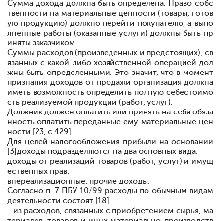
Сумма дохода должна быть определена. Право собс
твенности на материальные ценности (то
вары, готов
ую продукцию) должно перейти покупа
телю, а выпо
лненные работы (оказанные услуги) дол
жны быть пр
иняты заказчиком.
Суммы расходов (произведенных и предстоящих), св
язанных с какой-либо хозяйственной операцией дол
жны быть определенными. Это значит, что в момент
признания доходов от продажи организация должна
иметь возможность определить полную себестоимо
сть реализуемой продукции (работ, услуг).
Должник должен оплатить или принять на себя обяза
нность оплатить переданные ему материальные цен
ности.[23, c.429]
Для целей налогообложения прибыли на основании
[3]доходы подразде
ляются на два основных вида:
доходы от реализаций товаров (работ, услуг) и иму
щ
ественных прав;
внереализационные, прочие доходы.
Согласно п. 7 ПБУ 10/99 расходы по обычным видам
деятельности состоят [18]:
- из расходов, связанных с приобретением сырья, ма
териалов, товаров и иных материально-производств