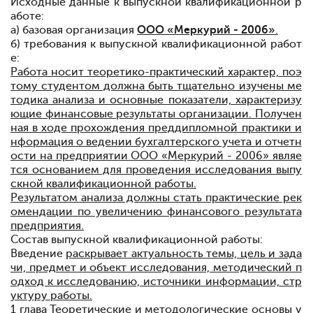
Исходные данные к выпускной квалификационной р
аботе:
а) базовая организация
ООО «Меркурий - 2006»
.
б) требования к выпускной квалификационной работ
е:
Работа носит теоретико-практический характер, поэ
тому студентом должна быть тщательно изучены ме
тодика анализа и основные показатели, характеризу
ющие финансовые результаты организации. Получен
ная в ходе прохождения преддипломной практики и
нформация о ведении бухгалтерского учета и отчетн
ости на предприятии ООО «Меркурий - 2006» являе
тся основанием для проведения исследования выпу
скной квалификационной работы.
Результатом анализа должны стать практические рек
омендации по увеличению финансового результата
предприятия.
Состав выпускной квалификационной работы:
Введение
раскрывает актуальность темы, цель и зада
чи, предмет и объект исследования, методический п
одход к исследованию, источники информации, стр
уктуру работы.
1 глава
Теоретические и методологические основы у