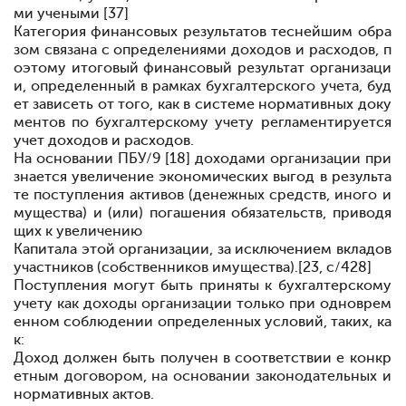
ми учеными [37]
Категория финансовых результатов теснейшим обра
зом связана с определениями доходов и расходов, п
оэтому итоговый финансовый результат организаци
и, определенный в рамках бухгалтерского учета, буд
ет зависеть от того, как в системе нормативных доку
ментов по бухгалтерскому учету регламентируется
учет доходов и расходов.
На основании ПБУ/9 [18] доходами организации при
знается увеличение экономических выгод в результа
те поступления активов (де
нежных средств, иного и
мущества) и (или) погашения обязательств, приводя
щих к увеличению
Капитала этой организации, за исключением вкладов
участников (соб
ственников имущества).[23, c/428]
Поступления могут быть приняты к бухгалтерскому
учету как доходы организации только при одноврем
енном со
блюдении определенных условий, таких, ка
к:
Доход должен быть получен в соответствии е кон
кр
етным договором, на основании законодательных и
нормативных актов.