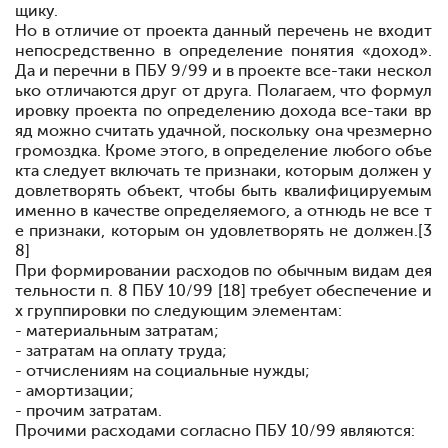
щику.
Но в отличие от проекта данный перечень не входит
непосредственно в определение понятия «доход».
Да и перечни в ПБУ 9/99 и в проекте все-таки нескол
ько отличаются друг от друга. Полагаем, что формул
ировку проекта по определению дохода все-таки вр
яд можно считать удачной, поскольку она чрезмерно
громоздка. Кроме этого, в определение любого объе
кта следует включать те признаки, которым должен у
довлетворять объект, чтобы быть квалифицируемым
именно в качестве определяемого, а отнюдь не все т
е признаки, которым он удовлетворять не должен.[3
8]
При формировании расходов по обычным видам дея
тельности п. 8 ПБУ 10/99 [18] требует обеспечение и
х группировки по следующим элементам:
- материальным затратам;
- затратам на оплату труда;
- отчислениям на социальные нужды;
- амортизации;
- прочим затратам.
Прочими расходами согласно ПБУ 10/99 являются: