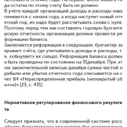
да остатка по этому счету быть не должно.
В учёте каждой организаций доходы и расходы нака
п
ливаются с начала года, а когда наступит новый отч
етный год, их надо будет рассчитывать снова
с нуля.
Поэтому перед тем как составлять годовую бухгалте
рскую отчет
ность организация должна провести ре
формацию баланса.
Заключается реформация в следующем: бухгалтер за
кры
вает счёта, где учитывались доходы и расходы, т.
е. «обну
ляет» их сальдо. Реформация баланса должн
а быть прове
дена по состоянию на 31декабря. При эт
ом заключитель
ной записью декабря сумма чистой п
рибыли или убытка отчетного года списывается на с
чет 84 «Нераспределенная прибыль (непокрытый уб
ыток)» [23, c. 431]
Нормативное регулирование финансового результа
та
Следует признать, что в современной системе росс