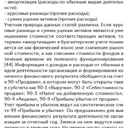
- амортизация (расходы по обычным видам деятельн
ости);
- курсовые разницы (прочие расходы);
- сумма уценки активов (прочие расходы).
Учетная природа данных статей различна. Если курс
овые разницы и сумма уценки активов являются уме
ньшением стоимости соответствующих активов, то
термин «амортизация» в бухгалтерском учете поним
ается не как физический износ или снижение рыноч
ной стоимости, а как списание стоимости фондов в
течение времени их полезного функционирования
[44]. Информация о доходах и расходах от обычных в
идов деятельности организации и формирования ко
нечного финансового результата обобщается на счет
е 90 «Продажи», в котором могут быть открыты таки
е субсчета как 90-1 «Выручка»; 90-2 «Себестоимость
продаж»; 90-3 «Налог на добавленную стоимость»;
90-4 «Акцизы»; 90-9 «Прибыль/убыток от продаж».
Учет прибыли и убытков ведут на синтетическом сче
те 99 «Прибыли и убытки». Он предназначен для выя
вления финансового результата деятельности орган
изации за от
четный год. Записи на нем ведутся нако
пительно в течение года. На первое число нового го