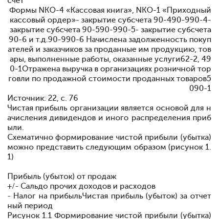
счет
Формы N
КО-4 «Кассовая книга», N
КО-1 «Приходный
кассовый ордер»
- закрытие субсчета 90-4
90-9
90-4-
закрытие субсчета 90-5
90-9
90-5- закрытие субсчета
90-6 и т.д.
90-9
90-6 Начислена задолженность покуп
ателей и заказчиков за проданные им продукцию, тов
ары, выполненные работы, оказанные услуги
62-2
, 49
0-1Отражена выручка в организациях розничной тор
говли по продажной стоимости проданных товаров
5
0
90-1
Источник: 22, с. 76
Чистая прибыль организации является основой для н
а
числения дивидендов и иного распределения приб
ыли.
Схематично формирование чистой прибыли (убытка)
можно представить следующим образом (рисунок 1.
1)
Прибыль (убыток) от продаж
+/- Сальдо прочих доходов и расходов
- Налог на прибыль
Чистая прибыль (убыток) за отчет
ный период
Рисунок 1.1
Формирование чистой прибыли (убытка)