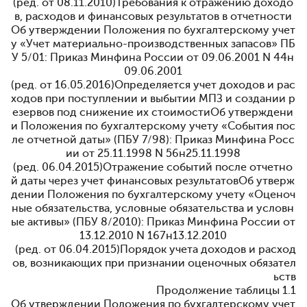
(ред. от 08.11.2010)
Требования к отражению доходо
в, расходов и финансовых результатов в отчетности
Об утверждении Положения по бухгалтерскому учет
у «Учет материально-производственных запасов» ПБ
У 5/01: Приказ Минфина России от 09.06.2001 N 44н
09.06.2001
(ред. от 16.05.2016)
Определяется учет доходов и рас
ходов при поступлении и выбытии МПЗ и создании р
езервов под снижение их стоимостиОб утверждени
и Положения по бухгалтерскому учету «События пос
ле отчетной даты» (ПБУ 7/98): Приказ Минфина Росс
ии от 25.11.1998 N 56н
25.11.1998
(ред. 06.04.2015)
Отражение событий после отчетно
й даты через учет финансовых результатовОб утверж
дении Положения по бухгалтерскому учету «Оценоч
ные обязательства, условные обязательства и условн
ые активы» (ПБУ 8/2010): Приказ Минфина России от
13.12.2010 N 167н
13.12.2010
(ред. от 06.04.2015)
Порядок учета доходов и расход
ов, возникающих при признании оценочных обязател
ьств
Продолжение таблицы 1.1
Об утверждении Положения по бухгалтерскому учет