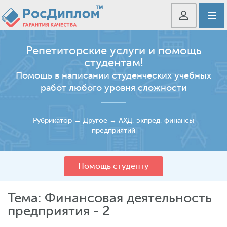
Репетиторские услуги и помощь
студентам!
Помощь в написании студенческих учебных
работ любого уровня сложности
Рубрикатор
→
Другое
→
АХД, экпред, финансы
предприятий
Помощь студенту
Тема: Финансовая деятельность
предприятия - 2