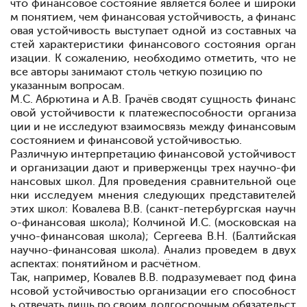
что финансовое состояние является более
и
широки
м
понятием, чем
финансовая устойчивость, а финанс
овая устойчивость выступает одной из составных ча
стей характеристики финансового
состояния
орган
изации. К
сожалению,
необходимо
отметить, что не
все
авторы
занимают столь
четкую
позицию по
указанным
вопросам.
М.С. Абрютина и А.В. Грачёв
сводят
сущность
финанс
овой устойчивости к
платежеспособности
организа
ции и не
исследуют
взаимосвязь между
финансовым
состоянием и
финансовой
устойчивостью.
Различную
интерпретацию
финансовой
устойчивост
и
организации
дают и приверженцы
трех
научно-фи
нансовых школ. Для
проведения сравнительной
оце
нки
исследуем
мнения
следующих
представителей
этих
школ: Ковалева В.В. (санкт-петербургская научн
о-финансовая школа); Колчиной И.С. (московская на
учно-финансовая
школа); Сергеева В.Н. (Балтийская
научно-финансовая
школа). Анализ
проведем в
двух
аспектах: понятийном и
расчётном.
Так, например, Ковалев В.В. подразумевает под фина
нсовой устойчивостью
организации его
способност
ь отвечать
лишь по
своим долгосрочным
обязательст