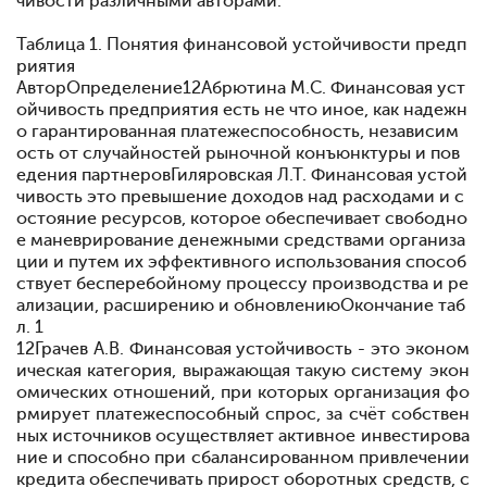
чивости различными авторами.
Таблица 1. Понятия финансовой устойчивости предп
риятия
АвторОпределение12Абрютина М.С. Финансовая уст
ойчивость предприятия есть не что иное, как надежн
о гарантированная платежеспособность, независим
ость от случайностей рыночной конъюнктуры и пов
едения партнеровГиляровская Л.Т. Финансовая устой
чивость это превышение доходов над расходами и с
остояние ресурсов, которое обеспечивает свободно
е маневрирование денежными средствами организа
ции и путем их эффективного использования способ
ствует бесперебойному процессу производства и ре
ализации, расширению и обновлениюОкончание таб
л. 1
12
Грачев А.В. Финансовая устойчивость - это эконом
ическая категория, выражающая такую систему экон
омических отношений, при которых организация фо
рмирует платежеспособный спрос, за счёт собствен
ных источников осуществляет активное инвестирова
ние и способно при сбалансированном привлечении
кредита обеспечивать прирост оборотных средств, с