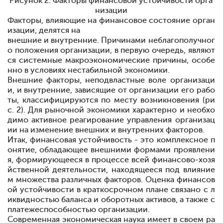
Рисунок 2. Факторы финансовой устойчивости орга
низации
Факторы,
влияющие на
финансовое
состояние
орган
изации,
де
лятся на
внешние и
внутренние. Причинами неблагополучног
о поло
жения
организации, в первую очередь, являют
ся системные макро
экономические причины, особе
нно в
условиях
нестабильной
эконо
мики.
Внешние
факторы,
неподвластные
воле
организаци
и, и
внутрен
ние, зависящие от организации его рабо
ты,
классифицируются по месту возникновения (ри
с. 2). Для рыночной
экономики
характер
но и
необхо
димо активное
реагирование
управления
организац
ии на
изменение
внешних и внутренних
факторов.
Итак,
финансовая
устойчивость - это
ком
плексное
п
онятие,
обладающее внешними
формами
проявлени
я,
формирующееся в процессе всей
финансово-хозя
йственной
деятель
ности, находящееся под
влияние
м
множества различных
факторов. Оценка
финансов
ой
устойчивости в
краткосрочном плане
связано
с
л
иквидностью
баланса
и
оборотных
активов, а
также с
платежеспособностью
организации.
Современная
экономическая
наука имеет в своем
ра