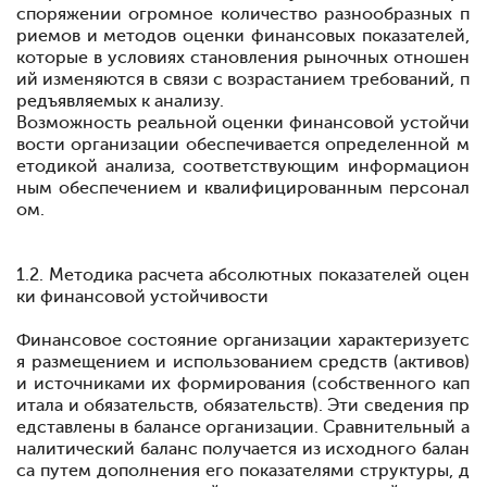
споряжении огромное
количество
разнообразных п
риемов и методов
оценки
фи
нансовых показателей,
которые в условиях становления рыночных отношен
ий изменяются в
связи с
возрастанием
требований,
п
редъяв
ляемых к анализу.
Возможность
реальной
оценки
финансовой
устой
чи
вости организации обеспечивается определенной м
етодикой анали
за, соответствующим информацион
ным
обеспечением и
квалифици
рованным персонал
ом.
1.2. Методика расчета абсолютных показателей оцен
ки финансовой устойчивости
Финансовое состояние организации характеризуетс
я размещением и использованием средств (активов)
и источниками их формирования (собственного кап
итала и обязательств, обязательств). Эти сведения пр
едставлены в балансе
организации. Сравнительный а
налитический баланс получается из
исходного
балан
са
путем
дополнения его
показателями структуры,
д