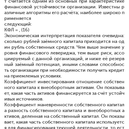
т считается одним из основных при характеристике
финансовой устойчивости организации. Известны
р
азличные
алгоритмы его
расчёта; наиболее
широко
п
рименяется
следующий:
КФЛ = , (16)
Экономическая интерпретация показателя очевидна:
сколько рублей заёмного капитала
приходится на
од
ин
рубль
собственных средств. Чем выше значение
у
ровня
финансового левериджа, тем
выше риск, ассо
циируемый с данной
организаций, и ниже её
резерв
ный
заёмный
потенциал, иными словами способнос
ть организации при необходимости получить
кредит
на
приемлемых
условиях.
Коэффициент инвестирования
отношение собствен
ного капитала к внеоборотным
активам. Он показыва
ет, какая
часть
активов
финансируется за счёт устойч
ивых
источников.
Коэффициент маневренности собственного капитал
а
разность собственного капитала и внеоборотных а
ктивов, деленная на собственный капитал. Он показы
вает, какая
часть
собственного
капитала
используетс
я для финансирования
текущей
деятельности, то ест