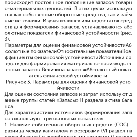
происходит постоянное
пополнение
запасов
товарн
о-материальных ценностей. В этих целях
использую
тся как
собственные
оборотные
средства, так и
заём
ные источники. Изучая
излишек или
недостаток
сред
ств для
формирования
запасов,
устанавливаются
абс
олютные
показатели
финансовой
устойчивости (рис.
3).
Параметры для оценки финансовой устойчивостиАб
солютные показателиОтносительные показателиКоэ
ффициенты финансовой устойчивостиИсточники ср
едств для формирования материально-производств
енных запасов-Величина запасов=Абсолютный показ
атель финансовой устойчивости
Рисунок 3. Параметры для оценки финансовой усто
йчивости
Для оценки
состояния
запасов и
затрат используют д
анные
группы статей
«Запасы» II
раздела
актива
бала
нса.
Для характеристики
источников
формирования
запа
сов используют три основных показателя:
1. Наличие
собственных
оборотных
средств (СОС) -
разница между капиталом и
резервами (VI раздел па