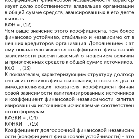
Коэффициент
финансовой независимости
характер
изует долю собственности
владельцев
организации
в общей
сумме
средств, авансированных в
его
деяте
льность:
КФН = , (12)
Чем выше значение этого
коэффициента, тем более
финансово устойчиво, стабильно и
независимо от
в
нешних
кредиторов
организация. Дополнением к эт
ому показателю является
коэффициент
финансовой
зависимости
рассчитываемый
отношением
величин
ы
привлеченных
средств к общей
сумме
источников.
КФЗ = , (13)
К показателям,
характеризующим
структуру долгоср
очных источников финансирования, относятся
два вз
аимодополняющих показателя:
коэффициент финан
совой
зависимости
капитализированных
источников
и
коэффициент финансовой
независимости
капитал
изированных
источников
исчисляемые соответствен
но по
формулам:
КФЗКИ = , (14)
КФНКИ = , (15)
Коэффициент долгосрочной финансовой независим
ости (коэффициент финансовой устойчивости) - это