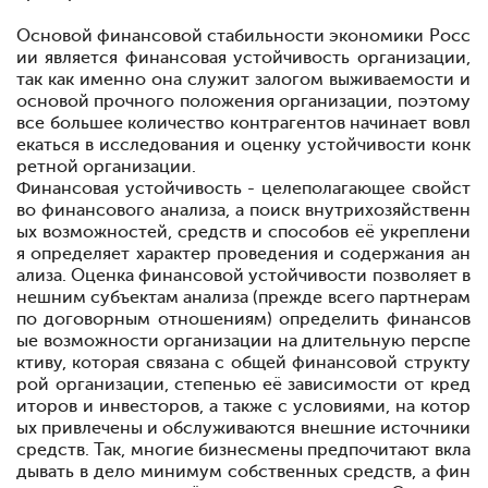
Основой финансовой стабильности экономики Росс
ии является финансовая
устойчивость
организации,
так как
именно
она
служит
залогом выживаемости и
основой
прочного
положения
организации, поэтому
все большее
количество
контрагентов
начинает
вовл
екаться в
исследования и оценку
устойчивости
конк
ретной
организации.
Финансовая устойчивость - целеполагающее свойст
во финансо
вого анализа, а поиск
внутрихозяйственн
ых возможностей, средств и способов её укреплени
я определяет
характер
проведения и содер
жания ан
ализа. Оценка финансовой устойчивости позволяет в
нешним субъектам анализа (прежде всего партнерам
по договорным от
ношениям)
определить финансов
ые возможности организации на
длительную
перспе
ктиву, которая связана с общей финансовой структу
рой организации,
степенью её зависимости от кред
иторов и инвесторов, а также с условиями, на котор
ых привлечены и обслу
живаются внешние источники
средств. Так, многие
бизнесмены
предпочитают
вкла
дывать в дело минимум
собственных средств, а фин