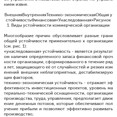
нием
извне.
ВнешняяВнутренняяТехнико-экономическаяОбщая у
стойчивостьФинансовая«Унаследованная»
Рисунок
1. Виды устойчивости коммерческой организации
Многообразие
причин
обусловливает
разные
грани
общей
устойчи
вости применительно к
организации
(см. рис. 1):
«унаследованная» устойчивость - является результат
ом наличия определенного
запаса
финансовой
проч
ности
организации, сформированного в течение ряд
а лет, защищающего её от случайностей и резких изм
енений внешних
неблагоприятных,
дестабилизирую
щих
факторов;
технико-экономическая устойчивость - отражает эф
фективность инвестиционных
проектов,
уровень
ма
териально-технической
осна
щенности, организации
производства, труда, управления; предполага
ет движ
ение денежных
потоков, которые
обеспечивают
пол
учение прибыли и позволяют эффективно
развивать
производство;