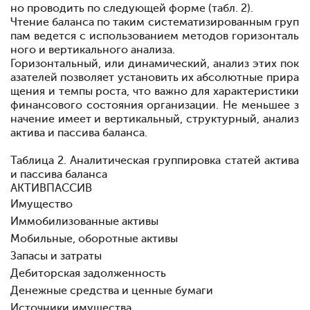
но
проводить по
следующей
форме (табл. 2).
Чтение баланса по таким систематизированным груп
пам ведется с использованием
методов
горизонталь
ного и
вертикального
анали
за.
Горизонтальный, или
динамический,
анализ этих пок
азателей позволяет установить их абсолютные прира
щения и темпы роста, что важно для характеристики
финансового
состояния
организации. Не меньшее з
начение имеет и вертикальный,
структурный, анализ
актива и
пассива
баланса.
Таблица 2. Аналитическая группировка статей актива
и пассива баланса
АКТИВПАССИВ
Имущество
Иммобилизованные активы
Мобильные, оборотные активы
Запасы и затраты
Дебиторская задолженность
Денежные средства и ценные бумаги
Источники имущества