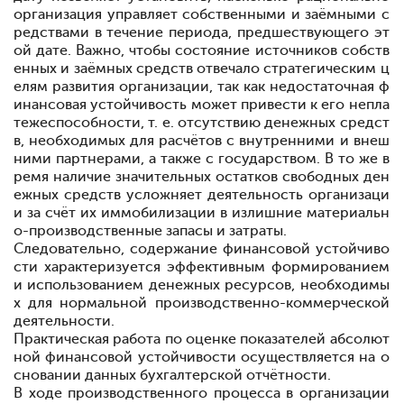
организация управляет
собственными и
заёмными
с
редствами в течение
периода, предшествующего эт
ой
дате. Важно, чтобы состояние источников собств
енных и заёмных
средств
отвечало
стратегическим
ц
елям
развития
организации, так как недостаточная ф
инансовая устойчивость может привести к его непла
тежеспособности, т. е.
отсутствию
денежных
средст
в,
необходимых для расчётов
с
внутренними
и
внеш
ними
партнерами, а
также с
государством. В то же в
ремя наличие значительных остатков свободных ден
ежных средств усложняет
деятельность
организаци
и за счёт их
иммобилизации в
излишние материальн
о-производственные
запасы и
затраты.
Следовательно,
содержание
финансовой
устойчиво
сти
характеризуется эффективным
формированием
и
использованием
денежных
ресурсов, необходимы
х для
нормальной
производственно-коммерческой
деятельности.
Практическая
работа по оценке показателей абсолют
ной финансовой устойчивости
осуществляется на
о
сновании данных бухгалтерской отчётности.
В
ходе
производственного
процесса в организации