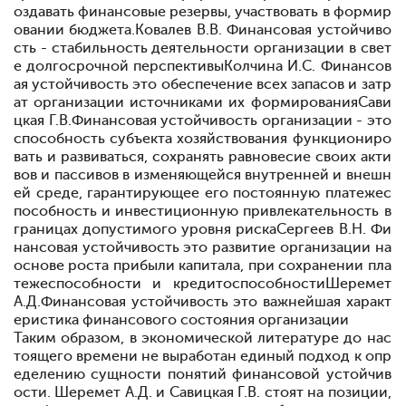
оздавать финансовые резервы, участвовать в формир
овании бюджета.Ковалев В.В. Финансовая устойчиво
сть - стабильность деятельности организации в свет
е долгосрочной перспективыКолчина И.С. Финансов
ая устойчивость
это обеспечение всех запасов и затр
ат организации источниками их формированияСави
цкая Г.В.Финансовая устойчивость организации - это
способность субъекта хозяйствования функциониро
вать и развиваться, сохранять равновесие своих акти
вов и пассивов в изменяющейся внутренней и внешн
ей среде, гарантирующее его постоянную платежес
пособность и инвестиционную привлекательность в
границах допустимого уровня рискаСергеев В.Н. Фи
нансовая устойчивость
это развитие организации на
основе роста прибыли капитала, при сохранении пла
тежеспособности и кредитоспособностиШеремет
А.Д.Финансовая устойчивость
это важнейшая характ
еристика финансового состояния организации
Таким образом, в
экономической
литературе до
нас
тоящего
времени не выработан единый подход к опр
еделению сущности понятий финансовой устойчив
ости. Шеремет А.Д. и Савицкая Г.В. стоят на позиции,