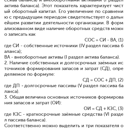
ссива баланса) и внеоборотными активами (I раздел
актива
баланса). Этот показатель
характеризует чист
ый оборотный капитал. Его увеличение по сравнени
ю с предыдущим периодом свидетельствует о дальн
ейшем
развитии
деятельности
организации. В форм
ализованном
виде
наличие
оборотных
средств
можн
о
записать как
СОС = СИ - ВА, (1)
где СИ - собственные
источники (IV раздел
пассива
б
аланса);
ВА - внеоборотные
активы (I раздел
актива
баланса).
2. Наличие собственных и долгосрочных заёмных ис
точников формирования
запасов
и
затрат
(СД), опре
деляемое
по
формуле:
СД = СОС + ДП, (2)
где ДП
-
долгосрочные
пассивы (V раздел
пассива
ба
ланса).
3. Общая
величина
основных
источников
формирова
ния
запасов и затрат (ОИ):
ОИ = СД + КЗС, (3)
где КЗС
- краткосрочные
заёмные
средства (VI разде
л
пассива
баланса).
Соответственно можно выделить и
три
показателя
о