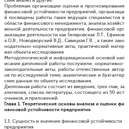
ский анализ и другие.
Проблемам
организации
оценки и прогнозирования
финансовой устойчивости
предприятий,
организаци
й
посвящены
работы таких
ведущих специалистов в
области
финансового
менеджмента,
анализа
хозяйст
венной деятельности предприятия, финансовой орг
анизации деятельности как Гиляровская Л.Т., Ефимов
а О.В., Новодворский В.Д., Савицкая Г.В. , а также зако
нодательно-нормативные акты, практический матер
иал объекта исследования.
Методологической и информационной основой нап
исания дипломной работы послужили: нормативно-
законодательные
акты; работы
отечественных
автор
ов по
исследуемой
теме; аналитические и
бухгалтер
ские
данные
по
объекту
исследования.
Дипломная работа состоит из введения, трех глав, за
ключения, списка литературы, состоящего из 50 ист
очников, и приложений.
Глава 1. Теоретические основы анализа и оценки фи
нансовой устойчивости предприятия
1.1. Сущность и значение финансовой устойчивости
предприятия