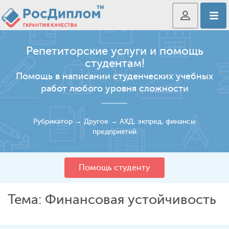
Репетиторские услуги и помощь
студентам!
Помощь в написании студенческих учебных
работ любого уровня сложности
Рубрикатор
→
Другое
→
АХД, экпред, финансы
предприятий
Помощь студенту
Тема: Финансовая устойчивость