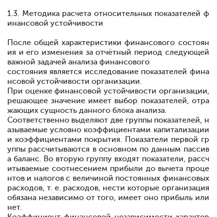
1.3. Методика расчета относительных показателей ф
инансовой устойчивости
После общей характеристики финансового
состоян
ия и его
изменения за отчётный
период
следующей
важной
задачей
анализа
финан
сового
состояния является исследование
показателей
фина
нсовой
ус
тойчивости
организации.
При оценке
финансовой устойчивости организации,
решающее
значение имеет выбор показателей,
отра
жающих
сущность
данного
блока
анализа.
Соответственно выделяют
две
группы показателей, н
азываемые условно коэффициентами капитализации
и коэффициентами покрытия.
Показатели первой
гр
уппы рассчитываются в
основном по данным
пассив
а
баланс. Во вторую
группу
входят
показатели, рассч
итываемые соотнесением
прибыли до вычета
проце
нтов и
налогов с
величиной
постоянных
финансовых
расходов, т. е. расходов, нести которые
организация
обязана
независимо от того, имеет оно прибыль или
нет.