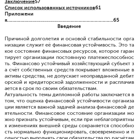
Заключение
57
Список использованных источников
61
Приложени
я…………………………………………………………………….65
Введение
Причиной долголетия и
основой
стабильности
орга
низации
служит
её финансовая
устойчивость. Это та
кое
состояние
финансовых ресурсов, которое гаран
тирует организации постоянную платежеспособнос
ть. Финансово устойчивый хозяйствующий
субъект
з
а
счёт
собственных
средств
покрывает
вложенные в
активы средства, не допускает
неоправданной
дебит
орской и
кредиторской задолженности и
расплачив
ается в
срок по
своим
обязательствам.
Актуальность темы дипломной работы заключается в
том, что оценка финансовой устойчивости организа
ции является важной задачей
анализа финансовой де
ятельности. Финансовое
состояние
организации мо
жно
признать
устойчивым,
если при неблагоприятны
х
изменениях внешней среды
сохраняется
способно
сть
нормально
функционировать, своевременно и п
олностью выполнять свои обязательства по расчётам