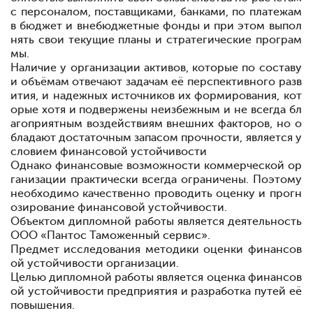
с персоналом, поставщиками,
банками, по
платежам
в
бюджет и
внебюджетные
фонды и при этом
выпол
нять свои
текущие
планы и стратегические
програм
мы.
Наличие у организации активов, которые по составу
и объёмам отвечают задачам её перспективного разв
ития, и надежных источников их формирования, кот
орые хотя и подвержены неизбежным и не всегда бл
агоприятным
воздействиям
внешних
факторов, но о
бладают
достаточным запасом
прочности, является
у
словием
финансовой
устойчивости
Однако финансовые возможности коммерческой ор
ганизации практически
всегда
ограничены. Поэтому
необходимо
качественно проводить оценку и
прогн
озирование
финансовой
устойчивости.
Объектом дипломной работы
является деятельность
ООО «Пантос Таможенный сервис».
Предмет исследования
методики оценки финансов
ой устойчивости организации.
Целью дипломной работы является оценка финансов
ой
устойчивости
предприятия и разработка путей её
повышения.