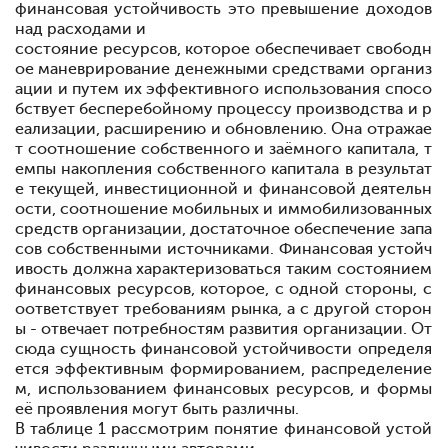
финансовая
устойчивость
это
превышение
доходов
над расходами и
состояние ресурсов, которое обеспечивает свободн
ое маневрирование
денежными
средствами
организ
ации и
пу
тем их эффективного использования спосо
бствует бесперебойному процессу производства и
р
еализации,
расширению и
обновлению. Она отражае
т соотношение
собственного
и
заёмного
капитала, т
емпы
накопления собственного
капитала в
результат
е
текущей,
инвестици
онной и
финансовой деятельн
ости, соотношение мобильных и иммо
билизованных
средств организации,
достаточное
обеспечение
запа
сов
собственными
источниками. Финансовая устойч
ивость
должна
харак
теризоваться
таким
состоянием
финансовых
ресурсов,
которое, с одной стороны,
с
оответствует требованиям рынка, а с другой сто
рон
ы - отвечает
потребностям
развития организации. От
сюда
сущ
ность финансовой устойчивости
определя
ется
эффективным
форми
рованием,
распределение
м,
использованием
финансовых
ресурсов, и
формы
её
проявления
могут
быть
различны.
В таблице 1 рассмотрим
понятие
финансовой
устой