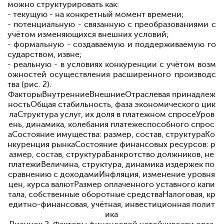
можно струк
турировать
как:
- текущую - на
конкретный
момент
времени;
- потенциальную - связанную с
преобразованиями с
учётом из
меняющихся
внешних
условий;
- формальную - создаваемую и
поддерживаемую
го
сударством,
извне;
- реальную - в условиях конкуренции с
учётом
возм
ожностей осуществления
расширенного
производс
тва (рис. 2).
ФакторыВнутренниеВнешниеОтраслевая принадлеж
ностьОбщая стабильность, фаза экономического цик
лаСтруктура услуг, их доля в платежном спросеУров
ень, динамика, колебания платежеспособного спрос
аСостояние имущества: размер, состав, структураКо
нкуренция рынкаСостояние финансовых ресурсов: р
азмер, состав, структураБанкротство должников, не
платежиВеличина, структура, динамика издержек по
сравнению с доходамиИнфляция, изменение уровня
цен, курса валютРазмер оплаченного уставного капи
тала, собственные оборотные средстваНалоговая, кр
едитно-финансовая, учётная, инвестиционная полит
ика