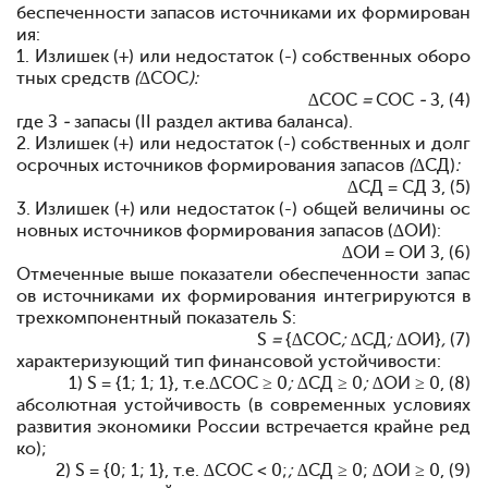
беспеченности запасов
источниками
их
формирован
ия:
1. Излишек (+) или
недостаток (-)
собственных
оборо
тных
средств
(∆
СОС
):
∆
СОС
=
СОС
-
З, (4)
где З
-
запасы (II раздел
актива
баланса).
2. Излишек (+) или
недостаток (-) собственных и долг
осрочных источников
формирования
запасов
(∆
СД)
:
∆
СД = СД
З, (5)
3. Излишек (+) или
недостаток (-)
общей
величины
ос
новных
источников
формирования
запасов (∆ОИ):
∆
ОИ = ОИ
З, (6)
Отмеченные
выше
показатели
обеспеченности
запас
ов
источниками их формирования
интегрируются
в
трехкомпонентный
показатель S:
S
=
{
∆
СОС
; ∆
СД
; ∆
ОИ}
,
(7)
характеризующий
тип
финансовой
устойчивости:
1) S = {1; 1; 1}, т.е.
∆
СОС ≥ 0
; ∆
СД ≥ 0
; ∆
ОИ ≥ 0, (8)
абсолютная
устойчивость (в
современных
условиях
развития
экономики России
встречается
крайне
ред
ко);
2) S = {0; 1; 1}, т.е.
∆
СОС < 0;
; ∆
СД ≥ 0;
∆
ОИ ≥ 0, (9)