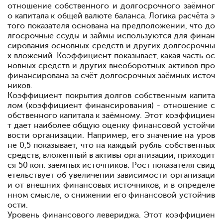
отношение собственного и долгосрочного заёмног
о
капитала
к
общей
валюте
баланса. Логика
расчёта э
того
показателя основана
на
предположении, что
до
лгосрочные
ссуды и
займы
используются для
финан
сирования
основных
средств и других
долгосрочны
х
вложений. Коэффициент показывает, какая часть ос
новных средств и других внеоборотных
активов
про
финансирована за
счёт
долгосрочных
заёмных источ
ников.
Коэффициент
покрытия
долгов
собственным
капита
лом (коэффициент финансирования) - отношение
с
обственного
капитала к заёмному. Этот коэффициен
т дает наиболее общую оценку финансовой устойчи
вости организации. Например, его значение на уров
не 0,5 показывает, что на каждый рубль
собственных
средств,
вложенный в
активы
организации, приходит
ся 50 коп. заёмных
источников. Рост
показателя
свид
етельствует об
увеличении зависимости
организаци
и от внешних финансовых
источников, и в определе
нном
смысле, о
снижении его
финансовой
устойчив
ости.
Уровень финансового левериджа.
Этот коэффициен