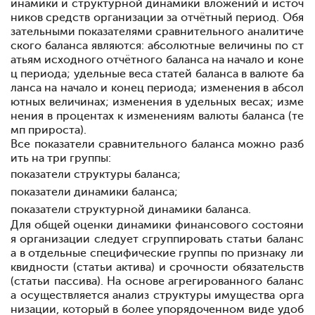
инамики и
структурной
динамики
вложений и источ
ников средств
организации за
отчётный
период. Обя
зательными показателями сравнительного
анали
тиче
ского
баланса являются:
абсолютные
величины по ст
атьям
исход
ного
отчётного
баланса на
начало и
коне
ц
периода;
удельные веса
статей
баланса в
валюте
ба
ланса на
начало и
конец периода;
изме
нения в
абсол
ютных
величинах; изменения в удельных
весах;
изме
нения в процентах к
изменениям
валюты
баланса (те
мп
прироста).
Все показатели
сравнительного
баланса можно
разб
ить
на
три
группы:
показатели
структуры
баланса;
показатели
динамики
баланса;
показатели
структурной
динамики
баланса.
Для
общей
оценки
динамики
финансового
состояни
я
организации следует
сгруппировать
статьи баланс
а в
отдельные
специфические
группы по признаку ли
квидности (статьи
актива) и срочности обязательств
(статьи пассива). На
основе
агрегированного баланс
а осу
ществляется анализ структуры
имущества
орга
низации, который в
бо
лее
упорядоченном
виде удоб