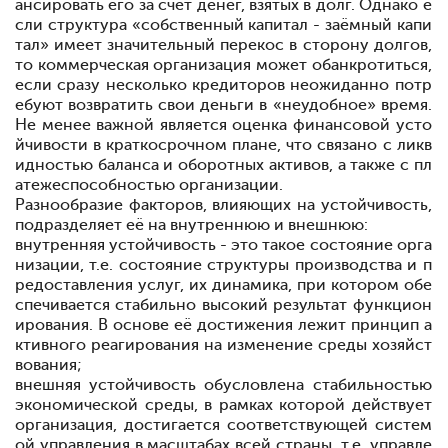
ансировать его
за
счёт
денег, взятых в долг. Однако е
сли
струк
тура «собственный капитал - заёмный
капи
тал» имеет значительный
перекос в
сторону
долгов,
то коммерческая организация может обан
кротиться,
если сразу несколько
кредиторов
неожиданно
потр
ебуют возвратить свои деньги в «неудобное» время.
Не менее важной явля
ется оценка финансовой
усто
йчивости в
краткосрочном
плане, что связано с ликв
идностью баланса и
оборотных
активов, а
также с
пл
атежеспособностью
организации.
Разнообразие
факторов,
влияющих на
устойчивость,
подразделяет
её на внутреннюю
и
внешнюю:
внутренняя устойчивость - это такое состояние орга
низации, т.е. состояние
структуры
производства и
п
редоставления
услуг, их
динамика, при котором
обе
спечивается
стабильно
высокий
результат
функцион
ирования. В основе
её
достижения
лежит
принцип
а
ктивного
реагирования на
изменение среды
хозяйст
вования;
внешняя
устойчивость
обусловлена
стабильностью
экономической среды, в
рамках
которой
действует
организация, достигается соответствующей систем
ой
управления в
масштабах
всей
страны, т.е.
управле