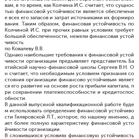
вам, в то время, как Колчина И.С. считает, что сущнос
тью
финансовой
устойчивости является
обеспечени
е всех его
запасов и
затрат
источниками
их
формиро
вания. Таким образом, финансовая устойчивость по
Колчиной И.С.
при
прочих
равных условиях требует
большей обеспеченности, нежели
финансовая
устой
чивость
по
Ковалеву В.В.
Однако
наибольшие требования к финансовой устой
чивости организации предъявляет представитель Ба
лтийской научно-финансовой школы Сергеев В.Н. О
н считает, что необходимым
условием признания со
стояния организации финансово устойчивым являет
ся его развитие на основе
роста
прибыли капитала, п
ри
сохранении
платежеспособности и
кредитоспос
обности.
В данной выпускной квалификационной работе буде
м использовать определение
финансовой
устойчиво
сти Гиляровской Л.Т., которое, по нашему мнению, д
ает
более
полную
характеристику
финансовой
усто
йчивости организации.
В сложившихся
условиях
финансовую
устойчивость