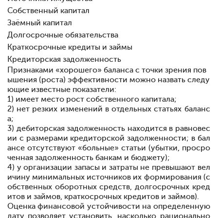
Собственный капитал
Заёмный капитал
Долгосрочные обязательства
Краткосрочные кредиты и займы
Кредиторская задолженность
Признаками «хорошего» баланса с точки зрения пов
ышения (рос
та) эффективности можно назвать следу
ющие известные показатели:
1) имеет
место
рост
собственного
капитала;
2) нет
резких
изменений в
отдельных
статьях
баланс
а;
3) дебиторская
задолженность
находится
в
равновес
ии с размерами
кредиторской
задолженности; в
бал
ансе
отсутству
ют «больные» статьи (убытки,
просро
ченная
задолженность
банкам и
бюджету);
4) у организации запасы и затраты не превышают вел
ичину минималь
ных источников их формирования (с
обственных
оборотных
средств,
долгосрочных кред
итов и
займов,
краткосрочных
кредитов и
займов).
Оценка
финансовой
устойчивости на
определенную
дату позволяет
установить, насколько
рационально