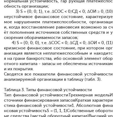
нормальная
устойчивость,
гар рующая
платежеспос
обность организации;
3) S = {0; 0; 1}, т.е.
∆
СОС < 0;
СД < 0;
∆
ОИ ≥ 0, (10)
неустойчивое
финансовое
состояние
,
характеризуе
мое
нарушением платежеспособности, организаци
и, когда восстановление равновесия
возможно за
сч
ёт
пополнения
источников
собственных
средств и
у
скорения оборачиваемости
запасов;
4) S = {0; 0; 0}, т.е.
∆
СОС < 0;
∆
СД < 0;
∆
ОИ < 0, (11)
кризисное
финансовое
состояние
,
при котором
орг
анизация является неплатежеспособным и находитс
я на
грани
банкротства, ибо
основной
элемент
обор
отного
капитала - запасы
не
обеспечены
источникам
и их
покрытия.
Сводятся все показатели финансовой устойчивости
анализируемой организации
в
таблицу (табл. 3).
Таблица 3. Типы финансовой устойчивости
Тип финансовой устойчивостиТрехмерная модельИ
сточники финансирования запасовКраткая характери
стика финансовой устойчивости1. Абсолютная фина
нсовая устойчивость
S
= (1, 1, 1)Собственные оборотн
ые средства (чистый оборотный капитал)Высокий ур