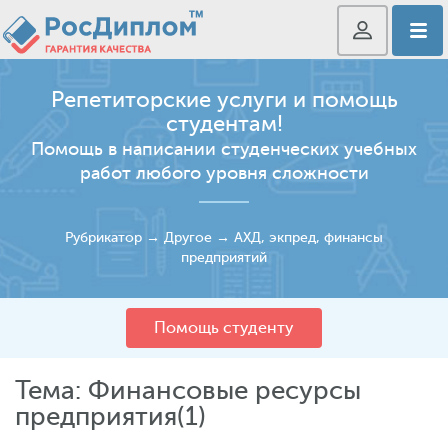
Репетиторские услуги и помощь
студентам!
Помощь в написании студенческих учебных
работ любого уровня сложности
Рубрикатор
→
Другое
→
АХД, экпред, финансы
предприятий
Помощь студенту
Тема: Финансовые ресурсы
предприятия(1)