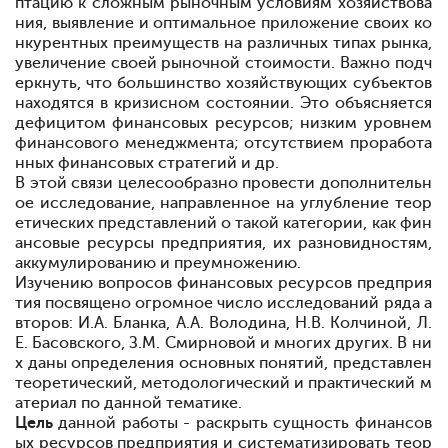
птацию к сложным рыночным условиям хозяйствова
ния, выявление и оптимальное приложение своих ко
нкурентных преимуществ на различных типах рынка,
увеличение своей рыночной стоимости. Важно подч
еркнуть, что большинство хозяйствующих субъектов
находятся в кризисном состоянии. Это объясняется
дефицитом финансовых ресурсов; низким уровнем
финансового менеджмента; отсутствием проработа
нных финансовых стратегий и др.
В этой связи целесообразно провести дополнительн
ое исследование, направленное на углубление теор
етических представлений о такой категории, как фин
ансовые ресурсы предприятия, их разновидностям,
аккумулированию и преумножению.
Изучению вопросов финансовых ресурсов предприя
тия посвящено огромное число исследований ряда а
второв: И.А. Бланка, А.А. Володина, Н.В. Колчиной, Л.
Е. Басовского, З.М. Смирновой и многих других. В ни
х даны определения основных понятий, представлен
теоретический, методологический и практический м
атериал по данной тематике.
Цель
данной работы - раскрыть сущность финансов
ых ресурсов предприятия и систематизировать теор