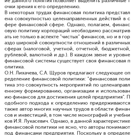
ие данного понятия позволяет выделить различные т
очки зрения к его определению.
В некоторых трудах финансовая политика представл
ена совокупностью целенаправленных действий в с
фере финансовой сфере. Однако, полагаем, финанс
овую политику корпораций необходимо рассматрив
ать не только в аспекте "чистых" финансов, но и в гор
аздо широкой совокупности отношений в различных
сферах (налоговой, учетной, отчетной, бюджетной,
рублевой, валютной и др.). В каждом звене и уровне
финансовой системы существует своя финансовая п
олитика.
О.Н. Лихачева, С.А. Щуров предлагают следующее оп
ределение финансовой политики: "финансовая поли
тика
это совокупность мероприятий по целенаправл
енному формированию, организации и использован
ию финансов для достижения целей предприятия". П
одобного подхода к определению придерживаются
также автор многих научных трудов в области финан
сов и инвестиций, в том числе монографий и учебни
ков И.Я. Лукасевич. Однако, в данной характеристике
финансовой политики не ясно, что авторы понимают
под финансами предприятия. Поскольку в определе