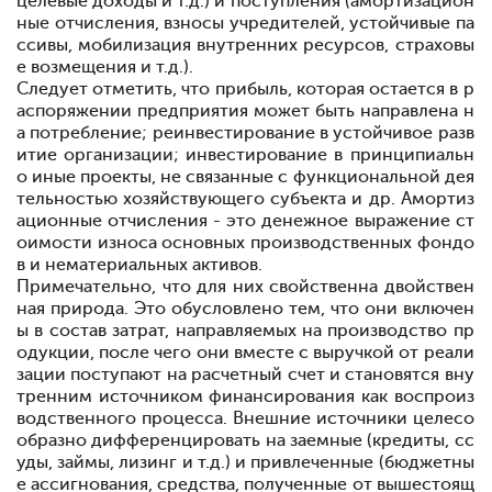
целевые доходы и т.д.) и поступления (амортизацион
ные отчисления, взносы учредителей, устойчивые па
ссивы, мобилизация внутренних ресурсов, страховы
е возмещения и т.д.).
Следует отметить, что прибыль, которая остается в р
аспоряжении предприятия может быть направлена н
а потребление; реинвестирование в устойчивое разв
итие организации; инвестирование в принципиальн
о иные проекты, не связанные с функциональной дея
тельностью хозяйствующего субъекта и др. Амортиз
ационные отчисления - это денежное выражение ст
оимости износа основных производственных фондо
в и нематериальных активов.
Примечательно, что для них свойственна двойствен
ная природа. Это обусловлено тем, что они включен
ы в состав затрат, направляемых на производство пр
одукции, после чего они вместе с выручкой от реали
зации поступают на расчетный счет и становятся вну
тренним источником финансирования как воспроиз
водственного процесса. Внешние источники целесо
образно дифференцировать на заемные (кредиты, сс
уды, займы, лизинг и т.д.) и привлеченные (бюджетны
е ассигнования, средства, полученные от вышестоящ