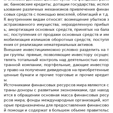
ах; банковские кредиты; дотации государства; испол
ьзование различных механизмов привлечения финан
совых средств с помощью векселей, облигаций и т.д.
К внутренним видам относят: возмещение убытков з
астрахованного имущества; неразделенную прибыл
ь; амортизация основных средств, принятых на бала
нс; поступления от продажи основных средств и им
мобилизация излишков оборотных средств; поступл
ения от реализации нематериальных активов
.
Внешние инвестиции
можно условно разделить на т
ри группы: прямые, позволяющие инвестору осущес
твлять тотальный контроль над деятельностью инос
транной компании; портфельные, дающие инвестор
у право на получение дивидендов на приобретенные
ценные бумаги и прочие
торговые и прочие кредит
ы.
Источниками финансовых ресурсов мира являются с
траны-доноры с развитыми экономиками, где наход
ится в обращении основная масса финансовых ресу
рсов мира; фонды международных организаций, кот
орые предназначены для предоставления финансово
й помощи и содержат в большем объеме правительс