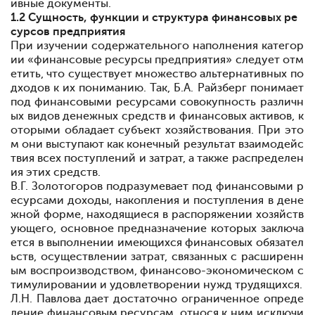
ивные документы.
1.2 Сущность, функции и структура финансовых ре
сурсов предприятия
При изучении содержательного наполнения категор
ии «финансовые ресурсы предприятия» следует отм
етить, что существует множество альтернативных по
дходов к их пониманию. Так, Б.А. Райзберг понимает
под финансовыми ресурсами совокупность различн
ых видов денежных средств и финансовых активов, к
оторыми обладает субъект хозяйствования. При это
м они выступают как конечный результат взаимодейс
твия всех поступлений и затрат, а также распределен
ия этих средств.
В.Г. Золотогоров подразумевает под финансовыми р
есурсами доходы, накопления и поступления в дене
жной форме, находящиеся в распоряжении хозяйств
ующего, основное предназначение которых заключа
ется в выполнении имеющихся финансовых обязател
ьств, осуществлении затрат, связанных с расширенн
ым воспроизводством, финансово-экономическом с
тимулировании и удовлетворении нужд трудящихся
.
Л.Н. Павлова дает достаточно ограниченное опреде
ление финансовым ресурсам, относя к ним исключи