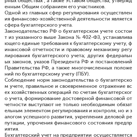
рных обществах", а также Уставом общества, утвержд
енным Общим собранием его участников.
Одной из главных сфер регулирования осуществлен
ия финансово-хозяйственной деятельности является
сфера бухгалтерского учета.
Законодательство РФ о бухгалтерском учете состои
т из указанного выше Закона № 402-ФЗ, устанавлива
ющего единые требования к бухгалтерскому учету, ф
инансовой отчетности и правовому механизму регу
лирования бухгалтерского учета; других федеральн
ых законов, указов Президента РФ и постановлений
Правительства РФ, а также многочисленных положе
ний по бухгалтерскому учету (ПБУ).
Соблюдение норм законодательства о бухгалтерско
м учете, правильное и своевременное отражение вс
ех хозяйственных операций по счетам бухгалтерског
о учета, формирование достоверной финансовой от
четности
выступают не только необходимым обязат
ельным элементом регулирования и контроля, но и з
алогом успешного развития, укрепления деловой ре
путации, упрочения финансового состояния предпр
иятия.
Бухгалтерский учет на предприятии осуществляется