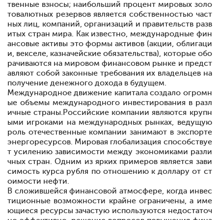
твенные взносы; наибольший процент мировых золо
товалютных резервов является собственностью част
ных лиц, компаний, организаций и правительств разв
итых стран мира. Как известно, международные фин
ансовые активы
это формы активов (акции, облигаци
и, векселе, казначейские обязательства), которые обо
рачиваются на мировом финансовом рынке и предст
авляют собой законные требования их владельцев на
получение денежного дохода в будущем.
Международное движение капитала создало огромн
ые объемы международного инвестирования в разл
ичные страны.
Российские компании являются крупн
ыми игроками на международных рынках, ведущую
роль отечественные компании занимают в экспорте
энергоресурсов. Мировая глобализация способствуе
т усилению зависимости между экономиками разли
чных стран. Одним из ярких примеров является зави
симость курса рубля по отношению к доллару от ст
оимости нефти.
В сложившейся финансовой атмосфере, когда инвес
тиционные возможности крайне ограничены, а име
ющиеся ресурсы зачастую используются недостаточ