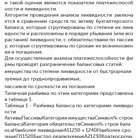
и такой оценки являются показатели платежеспособ
ности и ликвидности.
Алгоритм проведения анализа ликвидности заключа
ется в сравнении средств по активу бухгалтерского
баланса, которые сгруппированы по степени их ликв
идности и расположены в порядке убывания (или воз
растания) ликвидности, с обязательствами по пассив
у, которые сгруппированы по срокам их возникновен
ия и погашения.
Для осуществления анализа платежеспособности фи
рмы проводят разграничение балансовых статей:
имущества по степени ликвидности
от быстрореали
зуемых до труднопродаваемых;
пассивов
по срочности их погашения.
Типичная разбивка по этим категориям представлена
в таблице 1.
Таблица 1 - Разбивка баланса по категориям ликвидн
ости
АктивыПассивыКатегория имуществаСимвол№ строк
балансаКатегория обязательствСимвол№ строк бала
нсаНаиболее ликвидныеА11250 + 1240Наиболее сро
чныеП11520Быстро реализуемыеА21230Краткосрочн