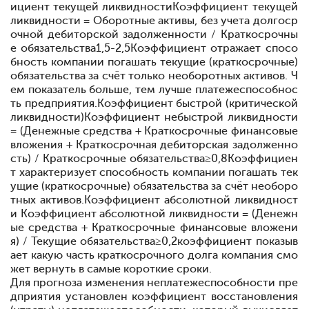
ициент текущей ликвидностиКоэффициент текущей
ликвидности = Оборотные активы, без учета долгоср
очной дебиторской задолженности / Краткосрочны
е обязательства1,5-2,5Коэффициент отражает спосо
бность компании погашать текущие (краткосрочные)
обязательства за счёт только необоротных активов. Ч
ем показатель больше, тем лучше
платежеспособнос
ть предприятия.Коэффициент быстрой (критической
ликвидности)Коэффициент небыстрой ликвидности
= (Денежные средства + Краткосрочные финансовые
вложения + Краткосрочная дебиторская задолженно
сть) / Краткосрочные обязательства≥0,8Коэффициен
т характеризует способность компании погашать тек
ущие (краткосрочные) обязательства за счёт необоро
тных активов.Коэффициент абсолютной ликвидност
и Коэффициент абсолютной ликвидности = (Денежн
ые средства + Краткосрочные финансовые вложени
я) / Текущие обязательства≥0,2коэффициент показыв
ает какую часть краткосрочного долга компания смо
жет вернуть в самые короткие сроки.
Для прогноза изменения
не
платежеспособности пре
дприятия установлен коэффициент восстановления