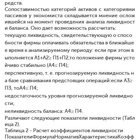
редств.
Сопоставимостью категорий активов с категориями
пассивов у экономиста складывается мнение о
слож
ившейся на момент проведения анализа ликвидност
и баланса. Оно дает возможность рассчитать:
текущую ликвидность, свидетельствующую о спосо
бности фирмы оплачивать обязательства в ближайше
е время к анализируемому периоду: если при этом в
ыполняется А
1
+А
2
≥ П
1
+П
2
,
то положение фирмы усто
йчиво стабильно (А
4
≤ П
4
);
перспективную, т. е. прогнозируемую ликвидность н
а базе сравнивания предстоящих операций:
если А
3
≥
П
3
, то
А
4
≤ П
4
;
недостаточность уровня прогнозируемой ликвидно
сти;
неликвидность баланса: А
4
≥ П
4
.
Различают следующие показатели ликвидности (Табл
ица 2).
Таблица 2 - Расчет коэффициентов ликвидности
ПоказателиФормулаНормативХарактеристика
Коэфф