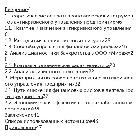
Введение
4
1. Теоретические аспекты экономических инструмен
тов антикризисного управления предприятием
6
1.1. Понятие и значение антикризисного управления
6
1.2. Методы выявления рисковых ситуаций
9
1.3. Способы управления финансовыми рисками
15
2. Анализ диагностики банкротства в ООО «Мираж»
2
0
2.1. Краткая экономическая характеристика
20
2.2. Анализ кризисного положения
22
3. Мероприятия по совершенствованию антикризисн
ого управления предприятия
32
3.1. Пути снижения финансовых рисков в деятельнос
ти предприятия
32
3.2. Экономическая эффективность разработанных м
ероприятий
39
Заключение
41
Список использованных источников
43
Приложение
47