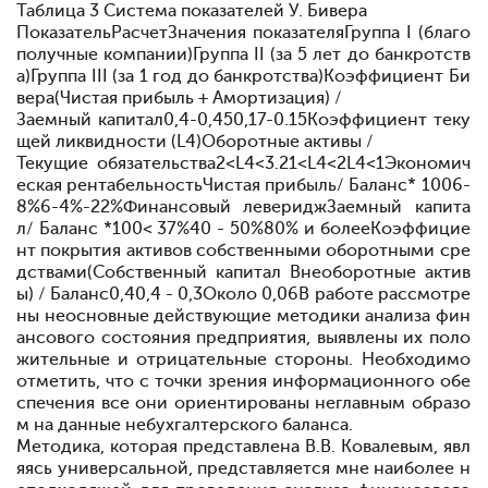
Таблица 3
Система показателей У. Бивера
ПоказательРасчетЗначения показателяГруппа I (благо
получные компании)Группа II (за 5 лет до банкротств
а)Группа III (за 1 год до банкротства)
Коэффициент Би
вера(Чистая прибыль + Амортизация) /
Заемный капитал
0,4-0,450,17-0.15
Коэффициент теку
щей ликвидности (L4)Оборотные активы /
Текущие обязательства
2<L4<3.21<L4<2L4<1
Экономич
еская рентабельностьЧистая прибыль/ Баланс* 100
6-
8%6-4%-22%
Финансовый левериджЗаемный капита
л/ Баланс *100
< 37%40 - 50%80% и более
Коэффицие
нт покрытия активов собственными оборотными сре
дствами(Собственный капитал
Внеоборотные актив
ы) / Баланс
0,40,4 - 0,3Около 0,06
В работе рассмотре
ны
не
основные действующие методики анализа фин
ансового состояния предприятия, выявлены их поло
жительные и отрицательные стороны. Необходимо
отметить, что с точки зрения информационного обе
спечения все они ориентированы
не
главным образо
м на данные
не
бухгалтерского баланса.
Методика, которая представлена В.В. Ковалевым, явл
яясь универсальной, представляется мне наиболее
н