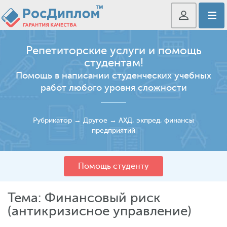
Репетиторские услуги и помощь
студентам!
Помощь в написании студенческих учебных
работ любого уровня сложности
Рубрикатор
→
Другое
→
АХД, экпред, финансы
предприятий
Помощь студенту
Тема: Финансовый риск
(антикризисное управление)