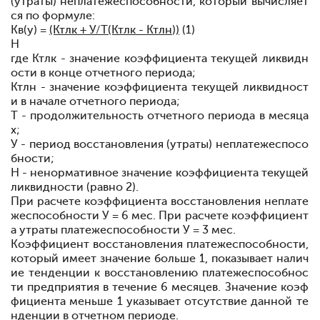
(утраты)
не
платежеспособности, который вычисляет
ся по формуле:
К
в(у)
=
(К
тлк
+ У/Т(К
тлк
- К
тлн
))
(1)
Н
где К
тлк
- значение коэффициента текущей ликвидн
ости в конце отчетного периода;
К
тлн
- значение коэффициента текущей ликвидност
и в начале отчетного периода;
Т - продолжительность отчетного периода в месяца
х;
У - период восстановления (утраты)
не
платежеспосо
бности;
Н -
не
нормативное значение коэффициента текущей
ликвидности (равно 2).
При расчете коэффициента восстановления
не
плате
жеспособности У = 6 мес. При расчете коэффициент
а утраты платежеспособности У = 3 мес.
Коэффициент восстановления платежеспособности,
который имеет значение больше 1, показывает налич
ие тенденции к восстановлению платежеспособнос
ти предприятия в течение 6 месяцев. Значение коэф
фициента меньше 1 указывает отсутствие данной те
нденции в отчетном периоде.