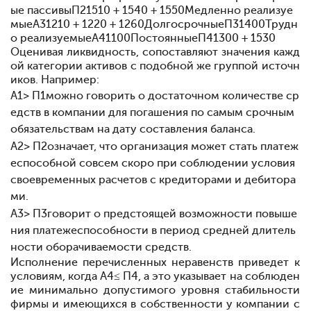
ые пассивыП21510 + 1540 + 1550Медленно реализуе
мыеА31210 + 1220 + 1260ДолгосрочныеП31400Трудн
о реализуемыеА41100ПостоянныеП41300 + 1530
Оценивая ликвидность, сопоставляют значения кажд
ой категории активов с подобной же группой источн
иков. Например:
А
1
> П
1
можно говорить о достаточном количестве ср
едств в компании для погашения по самым срочным
обязательствам на дату составления баланса.
А
2
> П
2
означает, что организация может стать платеж
еспособной совсем скоро при соблюдении условия
своевременных расчетов с кредиторами и дебитора
ми.
А
3
> П
3
говорит о предстоящей возможности повыше
ния платежеспособности в период средней длитель
ности оборачиваемости средств.
Исполнение перечисленных неравенств приведет к
условиям, когда A
4
≤ П
4
, а это указывает на соблюден
ие минимально допустимого уровня стабильности
фирмы и имеющихся в собственности у компании с