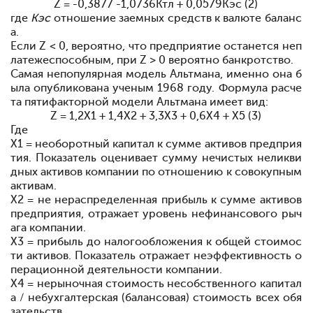
Z = -0,3877 -1,0736К
тл
+ 0,0579К
эс
(2)
где
К
эс
отношение заемных средств к валюте баланс
а.
Если Z < 0, вероятно, что предприятие останется
не
п
латежеспособным, при Z > 0
вероятно банкротство.
Самая
не
популярная модель Альтмана, именно она б
ыла опубликована ученым 1968 году. Формула расче
та пятифакторной модели Альтмана имеет вид:
Z = 1,2Х1 + 1,4Х2 + 3,3Х3 + 0,6Х4 + Х5
(3)
Где
X1 =
не
оборотный капитал к сумме активов предприя
тия. Показатель оценивает сумму
не
чистых
не
ликви
дных активов компании по отношению к совокупным
активам.
X2 = не
не
распределенная прибыль к сумме активов
предприятия, отражает уровень
не
финансового рыч
ага компании.
X3 = прибыль до налогообложения к общей стоимос
ти активов. Показатель отражает
не
эффективность о
перационной деятельности компании.
X4 =
не
рыночная стоимость
не
собственного капитал
а /
не
бухгалтерская (балансовая) стоимость всех обя
зательств.