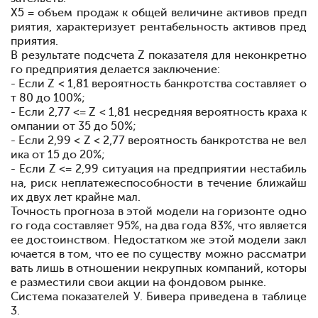
Х5 = объем продаж к общей величине активов предп
риятия, характеризует рентабельность активов пред
приятия.
В результате подсчета Z
показателя для
не
конкретно
го предприятия делается заключение:
- Если Z < 1,81
вероятность банкротства составляет о
т 80 до 100%;
- Если 2,77 <= Z < 1,81
не
средняя вероятность краха к
омпании от 35 до 50%;
- Если 2,99 < Z < 2,77
вероятность банкротства не вел
ика от 15 до 20%;
- Если Z <= 2,99
ситуация на предприятии
не
стабиль
на, риск неплатежеспособности в течение ближайш
их двух лет крайне мал.
Точность прогноза в этой модели на горизонте одно
го года составляет 95%, на два года
83%, что является
ее достоинством. Недостатком же этой модели закл
ючается в том, что ее по существу можно рассматри
вать лишь в отношении
не
крупных компаний, которы
е разместили свои акции на фондовом рынке.
Система показателей У. Бивера приведена в таблице
3.