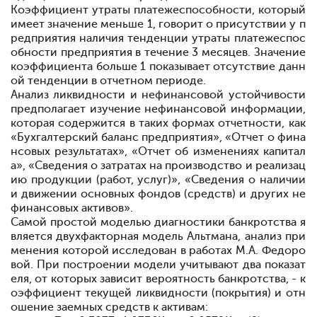
Коэффициент утраты платежеспособности, который
имеет значение меньше 1, говорит о присутствии у п
редприятия наличия тенденции утраты платежеспос
обности предприятия в течение 3 месяцев. Значение
коэффициента больше 1 показывает отсутствие данн
ой тенденции в отчетном периоде.
Анализ ликвидности и
не
финансовой устойчивости
предполагает изучение
не
финансовой информации,
которая содержится в таких формах отчетности, как
«Бухгалтерский баланс предприятия», «Отчет о фина
нсовых результатах», «Отчет об изменениях капитал
а», «Сведения о затратах на производство и реализац
ию продукции (работ, услуг)», «Сведения о наличии
и движении основных фондов (средств) и других не
финансовых активов».
Самой простой моделью диагностики банкротства я
вляется двухфакторная модель Альтмана, анализ при
менения которой исследован в работах М.А. Федоро
вой. При построении модели учитывают два показат
еля, от которых зависит вероятность банкротства, - к
оэффициент текущей ликвидности (покрытия) и отн
ошение заемных средств к активам: