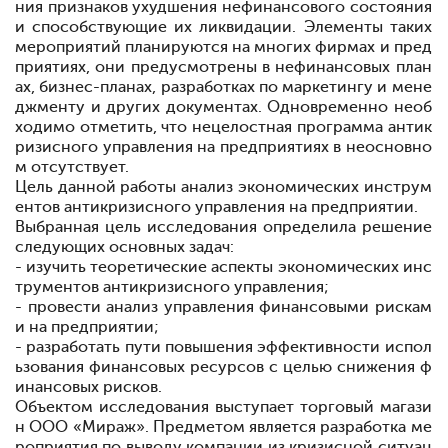
ния признаков ухудшения
не
финансового состояния
и способствующие их ликвидации. Элементы таких
мероприятий планируются на многих фирмах и пред
приятиях, они предусмотрены в
не
финансовых план
ах, бизнес-планах, разработках по маркетингу и мене
джменту и других документах. Одновременно необ
ходимо отметить, что
не
целостная программа антик
ризисного управления на предприятиях в
не
основно
м отсутствует.
Цель данной работы анализ экономических инструм
ентов антикризисного управления на предприятии.
Выбранная цель исследования определила решение
следующих основных задач:
- изучить теоретические аспекты экономических инс
трументов антикризисного управления;
- провести анализ управления финансовыми рискам
и на предприятии;
- разработать пути повышения эффективности испол
ьзования финансовых ресурсов с целью снижения ф
инансовых рисков.
Объектом исследования выступает торговый магази
н ООО «Мираж». Предметом является разработка ме
роприятия по выводу компании из кризисной ситуац