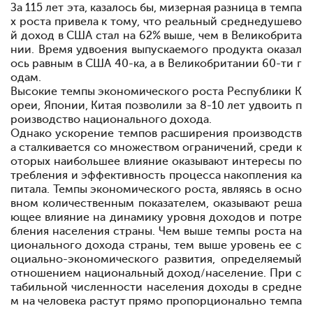
За 115 лет эта, казалось бы, мизерная разница в темпа
х роста привела к тому, что реальный среднедушево
й доход в США стал на 62% выше, чем в Великобрита
нии. Время удвоения выпускаемого продукта оказал
ось равным в США 40-ка, а в Великобритании
60-ти г
одам.
Высокие темпы экономического роста Республики К
ореи, Японии, Китая позволили за 8-10 лет удвоить п
роизводство национального дохода.
Однако ускорение темпов расширения производств
а сталкивается со множеством ограничений, среди к
оторых наибольшее влияние оказывают интересы по
требления и эффективность процесса накопления ка
питала. Темпы экономического роста, являясь в осно
вном количественным показателем, оказывают реша
ющее влияние на динамику уровня доходов и потре
бления населения страны. Чем выше темпы роста на
ционального дохода страны, тем выше уровень ее с
оциально-экономического развития, определяемый
отношением национальный доход/население. При с
табильной численности населения доходы в средне
м на человека растут прямо пропорционально темпа