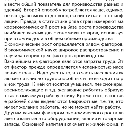
ывести общий показатель для производства разных и
зделий). Второй способ употребляется чаще, однако,
не всегда возможно до кон
ца «очистить» его от инф
ляции. Правда, в статистике ряда стран измеряют ма
кроэкономический рост на базе роста про
изводства
наиболее важных для экономики товаров, используя
при этом их доли в общем объеме производства.
Экономический рост определяется рядом факторов.
В экономической науке широкое распространение п
олучила теория трех факторов производства.
Важнейшим из факторов являются затраты труда. Эт
от фактор прежде определяется численностью насе
ления страны. Надо учесть то, что часть населения вк
лючается в число трудоспособных и не выходит на р
ынок труда. К ней относятся учащиеся, пенсионеры,
военнослужащие и т.д. желающие работать образую
т так называемую рабочую силу. Кроме того, в состав
е рабочей силы выделяются безработные, т.е. те, кто
имеет желание работать, но не может найти работу.
Другим важным фактором экономического роста яв
ляется капитал
это оборудование, здания и товарные
запасы. Основной капитал включает и жилой фонд, п