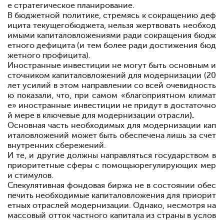
е стратегическое планирование.
В бюджетной политике, стремясь к сокращению деф
ицита текущего
бюджета, нельзя жертвовать необход
имыми капиталовложениями ради сокращения бюдж
етного дефицита (и тем более ради достижения бюд
жетного профицита).
Иностранные инвестиции не могут быть основным и
сточником капиталовложений
для модернизации (20
лет усилий в этом направлении со всей очевидность
ю показали,
что, при самом «благоприятном климат
е»
иностранные инвестиции
не придут в достаточно
й мере в ключевые для модернизации отрасли
).
Основная часть необходимых для модернизации кап
италовложений
может быть обеспечена лишь за счет
внутренних сбережений.
И те, и другие должны направляться государством в
приоритетные сферы
с помощью
регулирующих мер
и стимулов.
Спекулятивная фондовая биржа не в состоянии обес
печить необходимые капиталовложения для приорит
етных отраслей модернизации. Однако, несмотря на
массовый отток частного капитала из страны в услов