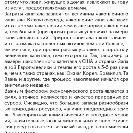
отому что люди, живущие в домах, извлекают выгоду
из услуг, предоставляемых домами.
Затраты капитала зависят от величины накопленного
капитала. В свою очередь, накопление капитала завис
ит от нормы накопления: чем выше норма накоплени
я, тем больше (при прочих равных условиях) размеры
капиталовложений. Прирост капитала также зависит
и от размаха накопленных активов
чем они больше, т
ем меньше, при прочих равных условиях, скорость у
величения капитала, темп его роста. Так, например, р
азмеры накопленного капитала в США и странах Запа
дной Европы велики и темпы его роста в 3-5 раз ниж
е, чем в таких странах, как Южная Корея, Бразилия, Та
йвань и другие, где процесс накопления начался сра
внительно недавно.
Важным фактором экономического роста является з
емля, а точнее, количество и качество природных ре
сурсов. Очевидно, что большие запасы разнообразн
ых природных ресурсов, наличие плодородных земе
ль, благоприятные климатические и погодные услов
ия, значительные запасы минеральных и энергетичес
ких ресурсов вносят весомый вклад в экономически
й рост страны.