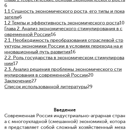
6
1.1
Сущность экономического роста, его типы и пока
затели
6
1.2
Темпы и эффективность экономического роста
10
Глава 2. Анализ экономического стимулирования в с
овременной России
16
2.1. Необходимость преобразования отраслевой стр
уктуры экономики России в условиях перехода на и
нновационный путь развития
16
2.2. Роль государства в экономическом стимулирова
нии
17
2.3. Анализ решения проблемы экономического сти
мулирования в современной России
20
Заключение
27
Список использованной литературы
29
Введение
Современная Россия
индустриально-аграрная стран
а с многоукладной (смешанной) экономикой, котора
я представляет собой сложный хозяйственный меха