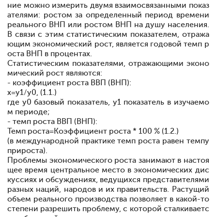
ние можно измерить двумя взаимосвязанными показ
ателями: ростом за определенный период времени
реального ВНП или ростом ВНП на душу населения.
В связи с этим статистическим показателем, отража
ющим экономический рост, является годовой темп р
оста ВНП в процентах.
Статистическим показателями, отражающими эконо
мический рост являются:
- коэффициент роста ВВП (ВНП):
x=y1/y0, (1.1.)
где y0
базовый показатель, y1
показатель в изучаемо
м периоде;
- темп роста ВВП (ВНП):
Темп роста=Коэффициент роста * 100 % (1.2.)
(в международной практике темп роста равен темпу
прироста).
Проблемы экономического роста занимают в настоя
щее время центральное место в экономических дис
куссиях и обсуждениях, ведущихся представителями
разных наций, народов и их правительств. Растущий
объем реального производства позволяет в какой-то
степени разрешить проблему, с которой сталкиваетс