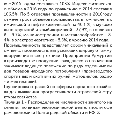
ю с 2015 годом составляет 103%. Индекс физическог
о объема в 2016 году по сравнению с 2014 составил
106.5%. По 5 отраслям промышленности в 2016году
отмечен рост объемов производства, в том числе: в х
имической и нефте-химической на 40,1 %, в мукомо
льно-крупяной и комбикормовой - 37,9%, в топливно
й - 9.7%, машиностроении и металлообработке - 8.
4%, в электроэнергетике - 5,5%, к уровню 2014 года.
Промышленность представляет собой уникальный к
омплекс производств, выпускающих широкую гамму
вооружения и спецтехники. Предприятия Удмуртии
в производстве продукции гражданского назначения
занимают ведущее положение по ряду отдельных ви
дов товаров народного потребления (производство
спортивных и охотничьих ружей, мотоциклов, радио
- и медтехники).
Группировка отраслей по сферам народного хозяйст
ва для выявления прогрессивности отраслевой стру
ктуры хозяйства:
Таблица 1 - Распределение численности занятого на
селения по видам экономической деятельности сфе
рам экономики Волгоградской области и РФ, %