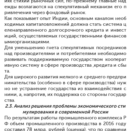
иях стихии рыночных сил, по-прежнему главные над
ежды возлагаются на спекулятивный механизм
его п
ривлечения через фондовый рынок.
Как показывает опыт Индии, основным каналом необ
ходимых капиталовложений должна стать система ц
еленаправленного долгосрочного кредита и инвест
иций, осуществляемых государственными финансов
ымиорганизациями.
Для уменьшению гнета спекулятивных посредников
над производителями и потребителями необходимо
развивать
поддерживаемую государством
кооперат
ивную систему в сфере производства ,кредита и сбы
та.
Для широкого развития мелкого и среднего предпри
нимательства
(особенно в сфере производства) нуж
но не устранение государства из взаимодействия с
ними,
а, напротив, их поддержка со стороны государ
ства.
2.3. Анализ решения проблемы экономического сти
мулирования в современной России
По результатам работы промышленного комплекса Р
Ф объем промышленного производства в 2016 году
составил 78 млрд. рублей (оценка), что по сравнени