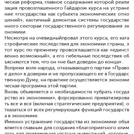
ческая реформа, главное содержание которой
реали
зация провозглашенного Гайдаром курса на устране
ние «государства как субъекта экономических отно
шений», хаотичный демонтаж системы государстве
нного сектора
и государственного регулирования эк
ономики.
Несмотря на очевидный
провал этого курса, его ката
строфические последствия для экономики страны, э
тот курс по-прежнему провозглашается как «единст
венно возможный», а его гибельные последствия об
ъясняются тем, что он «не был доведен до конца».
Вопреки воле народа, отказывающего партии «Право
е дело» в доверии и не пропускающего ее в Государс
твенную Думу, на практике осуществляется экономи
ческая программа этой партии.
Вновь объявляется о необходимости «убрать госуда
рство из экономики», форсированно приватизирова
ть все и вся (включая стратегические предприятия), о
тказаться от всех регулирующих функций государств
а в экономике.
Именно устранение государства из экономики объя
вляется главным для создания «благоприятного клим
ата» для привлечения частных инвестиций, которые,