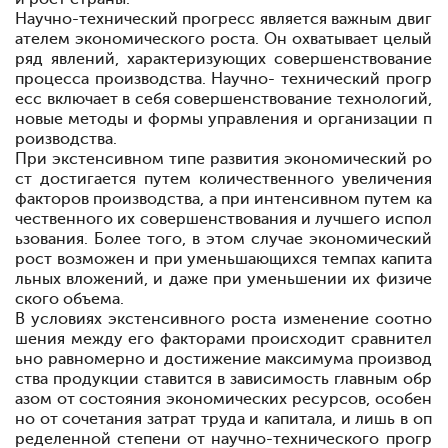
Научно-технический прогресс является важным двиг
ателем экономического роста. Он охватывает целый
ряд явлений, характеризующих совершенствование
процесса производства. Научно- технический прогр
есс включает в себя совершенствование технологий,
новые методы и формы управления и организации п
роизводства.
При экстенсивном типе развития эконо
мический ро
ст достигается путем количе
ственного увеличения
факторов производ
ства, а при интенсивном
путем ка
чественного их совершен
ствования и лучшего испол
ьзования. Более того, в этом случае экономический
рост возможен и при уменьшающихся темпах капита
льных вложений, и даже при уменьшении их физиче
ского объема.
В условиях экстенсивного роста изменение соотно
шения между его факторами происходит сравнител
ьно равномерно и достижение максимума производ
ства продукции ставится в за
висимость главным обр
азом от состояния экономических ре
сурсов, особен
но от сочетания затрат труда и капитала, и лишь в оп
ределенной степени от научно-технического прогр