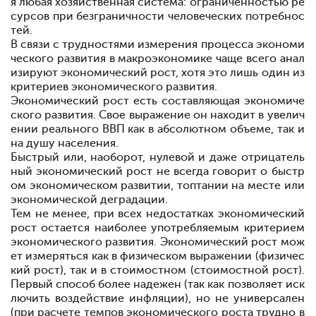
я любая хозяйственная система: ограниченностью ре
сурсов при безграничности человеческих потребнос
тей.
В связи с трудностями измерения процесса экономи
ческого развития в макроэкономике чаще всего анал
изируют экономи
ческий рост, хотя это лишь один из
критериев экономического развития.
Экономический рост есть составляющая экономиче
ского развития. Свое выраже
ние он находит в увелич
ении реального ВВП как в абсолютном объеме, так и
на душу населения.
Быстрый или, наоборот, нулевой и даже отрицатель
ный эко
номический рост не всегда говорит о быстр
ом экономическом развитии, топтании на месте или
экономической деградации.
Тем не менее, при всех недостатках экономический
рост остается наиболее употребляемым критерием
экономического развития. Экономический рост мож
ет измеряться как в физи
ческом выражении (физичес
кий рост), так и в стоимостном (стоимостной рост).
Первый способ более надежен (так как позволяет иск
лючить воздействие инфляции), но не универса
лен
(при расчете темпов экономического роста трудно в