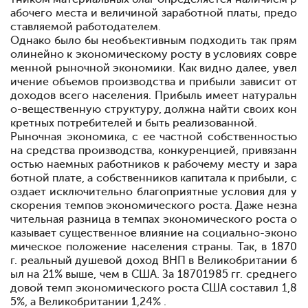
абочего места и величиной заработной платы, предо
ставляемой работодателем.
Однако было бы необъективным подходить так прям
олинейно к экономическому росту в условиях совре
менной рыночной экономики. Как видно далее, увел
ичение объемов производства и прибыли зависит от
доходов всего населения. Прибыль имеет натуральн
о-вещественную структуру, должна найти своих кон
кретных потребителей и быть реализованной.
Рыночная экономика, с ее частной собственностью
на средства производства, конкуренцией, привязанн
остью наемных работников к рабочему месту и зара
ботной плате, а собственников капитала
к прибыли, с
оздает исключительно благоприятные условия для у
скорения темпов экономического роста. Даже незна
чительная разница в темпах экономического роста о
казывает существенное влияние на социально-эконо
мическое положение населения страны. Так, в 1870
г. реальный душевой доход ВНП в Великобритании б
ыл на 21% выше, чем в США. За 1870
1985 гг. среднего
довой темп экономического роста США составил 1,8
5%, а Великобритании
1,24% .