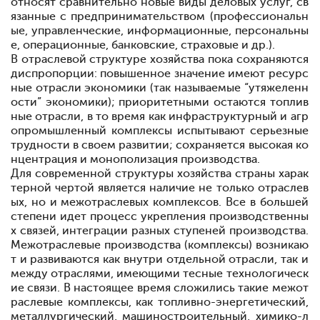
относят сравнительно новые виды деловых услуг, св
язанные с предпринимательством (профессиональн
ые, управленческие, информационные, персональны
е, операционные, банковские, страховые и др.).
В отраслевой структуре хозяйства пока сохраняются
диспропорции: повышенное значение имеют ресурс
ные отрасли экономики (так называемые “утяжеленн
ости” экономики); приоритетными остаются топлив
ные отрасли, в то время как инфраструктурный и агр
опромышленный комплексы испытывают серьезные
трудности в своем развитии; сохраняется высокая ко
нцентрация и монополизация производства.
Для современной структуры хозяйства страны харак
терной чертой является наличие не только отраслев
ых, но и межотраслевых комплексов. Все в большей
степени идет процесс укрепления производственны
х связей, интеграции разных ступеней производства.
Межотраслевые производства (комплексы) возникаю
т и развиваются как внутри отдельной отрасли, так и
между отраслями, имеющими тесные технологическ
ие связи. В настоящее время сложились такие межот
раслевые комплексы, как топливно-энергетический,
металлургический, машиностроительный, химико-л