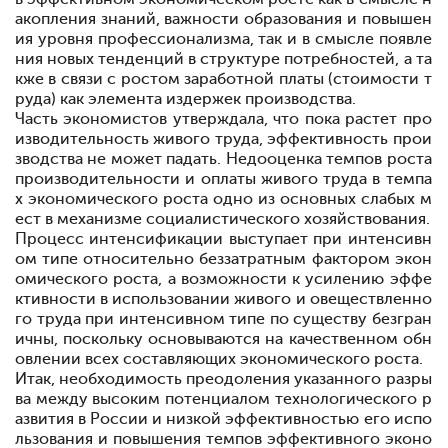
акопления знаний, важности образования и повышен
ия уровня профессионализма, так и в смысле появле
ния новых тенденций в структуре потребностей, а та
кже в связи с ростом заработной платы (стоимости т
руда) как элемента издержек производства.
Часть экономистов утверждала, что пока растет про
изводительность живого труда, эффективность прои
зводства не может падать. Недооценка темпов роста
производительности и оплаты живого труда в темпа
х экономического роста
одно из основных слабых м
ест в механизме социалистического хозяйствования.
Процесс интенсификации выступает при интенсивн
ом типе относительно беззатратным фактором экон
омического роста, а возможности к усилению эффе
ктивности в использовании живого и овеществленно
го труда при интенсивном типе по существу безгран
ичны, поскольку основываются на качественном обн
овлении всех составляющих экономического роста.
Итак, необходимость преодоления указанного разры
ва между высоким потенциалом технологического р
азвития в России и низкой эффективностью его испо
льзования и повышения темпов эффективного эконо