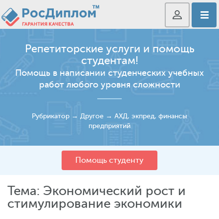
Репетиторские услуги и помощь
студентам!
Помощь в написании студенческих учебных
работ любого уровня сложности
Рубрикатор
→
Другое
→
АХД, экпред, финансы
предприятий
Помощь студенту
Тема: Экономический рост и
стимулирование экономики