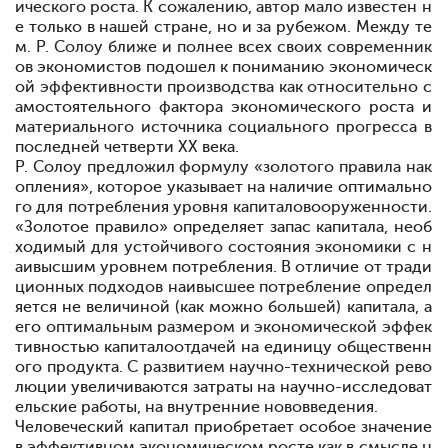
ического роста. К сожалению, автор мало известен н
е только в нашей стране, но и за рубежом. Между те
м. Р. Солоу ближе и полнее всех своих современник
ов
экономистов подошел к пониманию экономическ
ой эффективности производства как относительно с
амостоятельного фактора экономического роста и
материального источника социального прогресса в
последней четверти XX века.
Р. Солоу предложил формулу «золотого правила нак
опления», которое указывает на наличие оптимально
го для потребления уровня капиталовооруженности.
«Золотое правило» определяет запас капитала, необ
ходимый для устойчивого состояния экономики с н
аивысшим уровнем потребления. В отличие от тради
ционных подходов наивысшее потребление определ
яется не величиной (как можно большей) капитала, а
его оптимальным размером и экономической эффек
тивностью
капиталоотдачей на единицу общественн
ого продукта. С развитием научно-технической рево
люции увеличиваются затраты на научно-исследоват
ельские работы, на внутренние нововведения.
Человеческий капитал приобретает особое значение
в эффективном экономическом росте как в смысле н