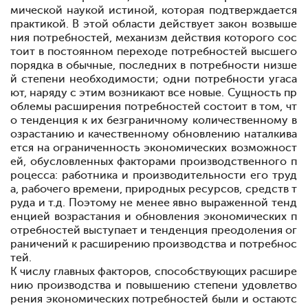
мической наукой истиной, которая подтверждается
практикой. В этой области действует закон возвыше
ния потребностей, механизм действия которого сос
тоит в постоянном переходе потребностей высшего
порядка в обычные, последних
в потребности низше
й степени необходимости; одни потребности угаса
ют, наряду с этим возникают все новые. Сущность пр
облемы расширения потребностей состоит в том, чт
о тенденция к их безграничному количественному в
озрастанию и качественному обновлению наталкива
ется на ограниченность экономических возможност
ей, обусловленных факторами производственного п
роцесса: работника и производительности его труд
а, рабочего времени, природных ресурсов, средств т
руда и т.д. Поэтому не менее явно выраженной тенд
енцией возрастания и обновления экономических п
отребностей выступает и тенденция преодоления ог
раничений к расширению производства и потребнос
тей.
К числу главных факторов, способствующих расшире
нию производства и повышению степени удовлетво
рения экономических потребностей были и остаютс