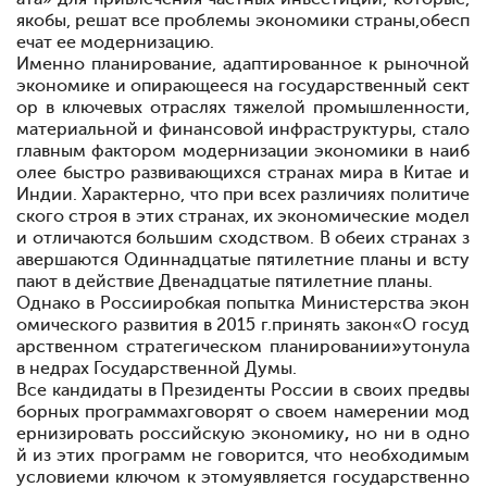
якобы, решат все проблемы экономики страны,
обесп
ечат ее модернизацию.
Именно планирование, адаптированное к рыночной
экономике и опирающееся на государственный сект
ор в ключевых отраслях тяжелой промышленности,
материальной и финансовой инфраструктуры, стало
главным фактором модернизации экономики в наиб
олее быстро развивающихся странах мира
в Китае и
Индии. Характерно, что при всех различиях политиче
ского строя в этих странах, их экономические модел
и отличаются большим сходством. В обеих странах з
авершаются Одиннадцатые пятилетние планы и всту
пают в действие Двенадцатые пятилетние планы.
Однако в Россииробкая попытка Министерства экон
омического развития в 2015 г.
принять закон«О госуд
арственном стратегическом планировании
»
утонула
в недрах Государственной Думы.
Все кандидаты в Президенты России в своих предвы
борных программах
говорят о своем намерении мод
ернизировать российскую экономику
,
но ни в одно
й из этих программ не говорится,
что необходимым
условием
и ключом к этому
является государственно