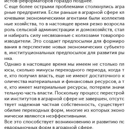
истов-реформаторов гораздо позднее.
С еще более острыми проблемами столкнулись агра
рные предприятия. Если раньше в аграрной сфере кл
ючевыми экономическими агентами были коллектив
ные хозяйства, то в настоящее время резко возросла
роль сельской администрации и домохозяйств, стал
и набирать силу несвязанные с колхозами товаропро
изводители. Это создает предпосылки для формиро
вания в перспективе новых экономических субъекто
в, институциональных предпосылок для развития ры
нка.
Однако в настоящее время мы имеем не столько пл
юсы, сколько минусы переходного периода, когда т
е, кто получил власть, еще не имеют достаточного к
оличества материальных и финансовых ресурсов, а т
е, кто имеет материальные ресурсы, потеряли значи
тельную часть власти. Поскольку процесс перестрой
ки институтов в аграрной сфере не завершен, отсутс
твует надежная частная собственность, существует
обилие переходных форм, многие из которых эконо
мически являются неэффективными.
Все это способствует возникновению и развитию пс
евдорыночных форм в аграрной сфере.