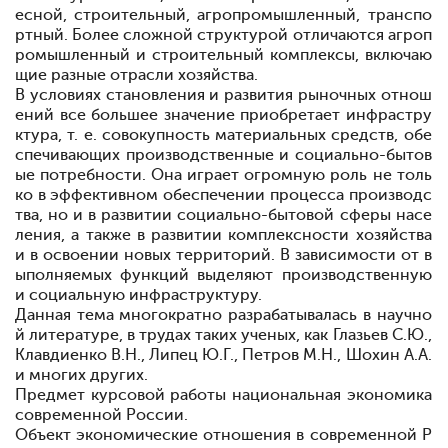
есной, строительный, агропромышленный, транспо
ртный. Более сложной структурой отличаются агроп
ромышленный и строительный комплексы, включаю
щие разные отрасли хозяйства.
В условиях становления и развития рыночных отнош
ений все большее значение приобретает инфрастру
ктура, т. е. совокупность материальных средств, обе
спечивающих производственные и социально-бытов
ые потребности. Она играет огромную роль не толь
ко в эффективном обеспечении процесса производс
тва, но и в развитии социально-бытовой сферы насе
ления, а также в развитии комплексности хозяйства
и в освоении новых территорий. В зависимости от в
ыполняемых функций выделяют производственную
и социальную инфраструктуру.
Данная тема многократно разрабатывалась в научно
й литературе, в трудах таких ученых, как Глазьев С.Ю.,
Клавдиенко В.Н., Липец Ю.Г., Петров М.Н., Шохин А.А.
и многих других.
Предмет курсовой работы
национальная экономика
современной России.
Объект
экономические отношения в современной Р