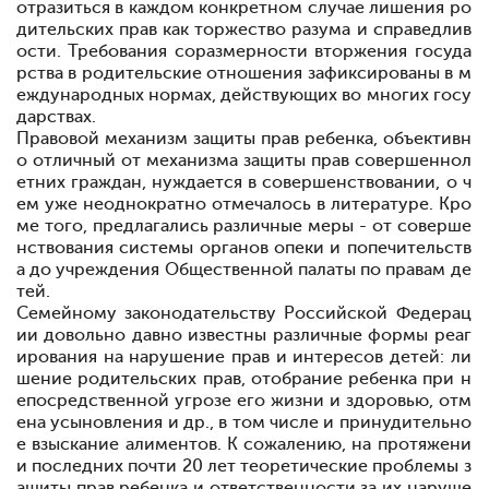
отразиться в каждом конкретном случае лишения ро
дительских прав как торжество разума и справедлив
ости. Требования со
размерности вторжения госуда
рства в родительские отношения зафиксированы в м
еж
дународных нормах, действующих во многих госу
дарствах.
Правовой механизм защиты прав ребенка, объективн
о отличный от механизма защиты прав совершеннол
етних граждан, нуждается в совершенствовании, о ч
ем уже неоднократно отмечалось в литературе. Кро
ме того, предлагались различные меры - от соверше
нствования системы органов опеки и попечи
тельств
а до учреждения Общественной палаты по правам де
тей.
Семейному законодательству Российской Федерац
ии довольно давно известны различные формы реаг
ирования на нарушение прав и интересов детей: ли
шение родительских прав, отобрание ребенка при н
епосредствен
ной угрозе его жизни и здоровью, отм
ена усыновления и др., в том числе и принудительно
е взыскание алиментов. К сожалению, на протяжени
и по
следних почти 20 лет теоретические проблемы з
ащиты прав ребенка и от
ветственности за их наруше