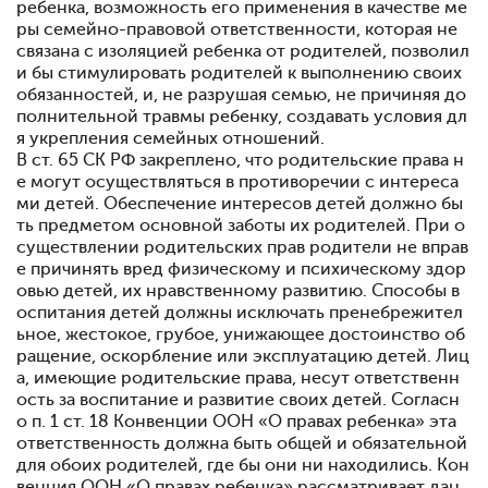
ребенка, возможность его применения в качестве ме
ры семейно-правовой ответственности, которая не
связана с изоляцией ребенка от родителей, позволил
и бы стимулировать родителей к выполнению своих
обязанностей, и, не разрушая семью, не причиняя до
полнительной травмы ребенку, создавать условия дл
я укрепления семейных отношений.
В ст. 65 СК РФ закреплено, что родительские права н
е могут осуществляться в противоречии с интереса
ми детей. Обеспечение интересов детей должно бы
ть предметом основной заботы их родителей. При о
существлении родительских прав родители не вправ
е причинять вред физическому и психическому здор
овью детей, их нравственному развитию. Способы в
оспитания детей должны исключать пренебрежител
ьное, жестокое, грубое, унижающее достоинство об
ращение, оскорбление или эксплуатацию детей. Лиц
а, имеющие родительские права, несут ответственн
ость за воспитание и развитие своих детей. Согласн
о п. 1 ст. 18 Конвенции ООН «О правах ребенка» эта
ответственность должна быть общей и обязательной
для обоих родителей, где бы они ни находились. Кон
венция ООН «О правах ребенка» рассматривает дан