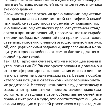
ния в действиях родителей признаков уголовно-нака
зуемого деяния.
Сложность рассмотрения дел о лишении родительс
ких прав связана с традиционной спецификой семей
ных тяжб, ситуационностью семейно-правовых нор
м о лишении родительских прав, отсутствием станд
артов в принятии решений, невозможностью вырабо
тки единообразных решений при практически тожде
ственных условиях, сильной эмоциональной нагрузк
ой, специфическими задачами, направленными на за
щиту интересов ребенка от самых близких для него
людей - родителей.
Так, Н.Н. Тарусина считает, что «в настоящее время п
утем принятия СК РФ скорректированы и довольно ч
етко дифференцированы основания исков о лишени
и и ограничении родительских прав. Введена особая
категория истцов и ответчиков - несовершеннолетн
их родителей. Несовершеннолетнему, достигшему в
озраста четырнадцати лет, предоставлено право сам
остоятельно защищать свои субъективные семейные
права и интересы в суде, что соответствует общим н
ачалам ведущих отраслей российского права (админ