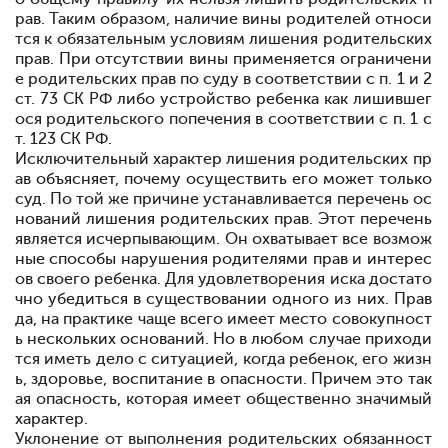
рав. Таким образом, наличие вины родителей относи
тся к обяза
тельным условиям лишения родительских
прав. При отсутствии вины применяется ограничени
е родительских прав по суду в соответствии с п. 1 и 2
ст. 73 СК РФ либо устройство ребенка как лишившег
ося родитель
ского попечения в соответствии с п. 1 с
т. 123 СК РФ.
Исключительный характер лишения родительских пр
ав объясняет, по
чему осуществить его может только
суд. По той же причине устанавлива
ется перечень ос
нований лишения родительских прав. Этот перечень
является исчерпывающим. Он охватывает все возмож
ные способы нару
шения родителями прав и интерес
ов своего ребенка. Для удовлетворения иска достато
чно убедиться в существовании одного из них. Прав
да, на практике чаще всего имеет место совокупност
ь нескольких оснований. Но в любом случае приходи
тся иметь дело с ситуацией, когда ребенок, его жизн
ь, здоровье, воспитание в опасности. Причем это так
ая опас
ность, которая имеет общественно значимый
характер.
Уклонение от выполнения родительских обязанност