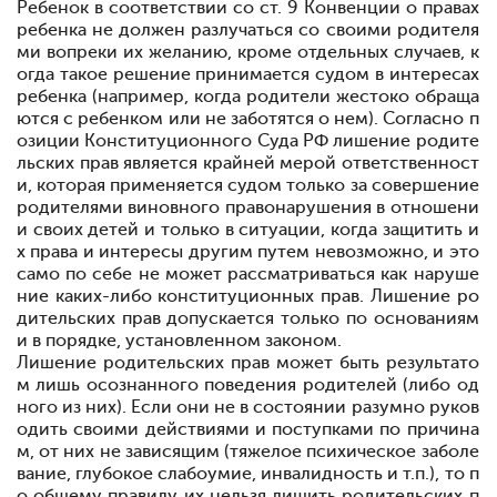
Ребенок в соответствии со ст. 9 Конвенции о правах
ребенка не должен разлучаться со своими родителя
ми вопреки их желанию, кроме отдельных случаев, к
огда такое решение принимается судом в интересах
ребенка (например, когда родители жестоко обраща
ются с ребенком или не заботятся о нем). Согласно п
озиции Конституционного Суда РФ ли
шение родите
льских прав является крайней мерой ответственност
и, кото
рая применяется судом только за совершение
родителями виновного правонарушения в отношени
и своих детей и только в ситуации, когда защитить и
х права и интересы другим путем невозможно, и это
само по себе не может рассматриваться как наруше
ние каких-либо конституционных прав. Лишение ро
дительских прав допускается только по основа
ниям
и в порядке, установленном законом.
Лишение родительских прав может быть результато
м лишь осознан
ного поведения родителей (либо од
ного из них). Если они не в состоянии ра
зумно руков
одить своими действиями и поступками по причина
м, от них не зависящим (тяжелое психическое заболе
вание, глубокое слабоумие, инвалидность и т.п.), то п
о общему правилу их нельзя лишить родитель
ских п