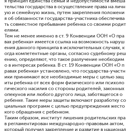
я принцип единства семьи и недопустимости вмеша
тельства государства в осуществление права на личн
ую и семейную жизнь, путем закрепления положени
я об обязанности государства-участника обеспечива
ть совместное пребывание ребенка со своими родит
елями.
Тем не менее именно в ст. 9 Конвенции ООН «О пра
вах ребенка» имеется ссылка на возможность наруш
ения данного принципа в исключительных случаях, к
огда компетентные органы, согласно судебному реш
ению, определяют, что такое разлучение необходим
о в интересах ребенка. В ст. 19 Конвенции ООН «О п
равах ребенка» установлено, что государства-участн
ики принимают все необходимые меры с целью защ
иты ребенка от всех форм физического или психоло
гического насилия со стороны родителей, законных
опекунов или любого другого лица, заботящегося о
ребенке. Такие меры защиты включают разработку со
циальных программ с целью предупреждения жесто
кого обращения с ребенком.
Таким образом, институт лишения родительских пра
в регламентирован международно-правовым актом,
который получил закрепление и развитие в национал