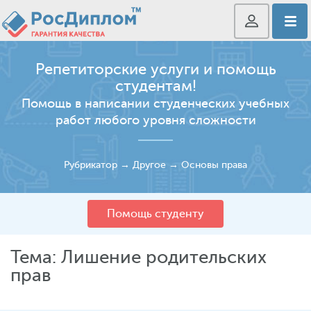
Репетиторские услуги и помощь
студентам!
Помощь в написании студенческих учебных
работ любого уровня сложности
Рубрикатор
→
Другое
→
Основы права
Помощь студенту
Тема: Лишение родительских
прав