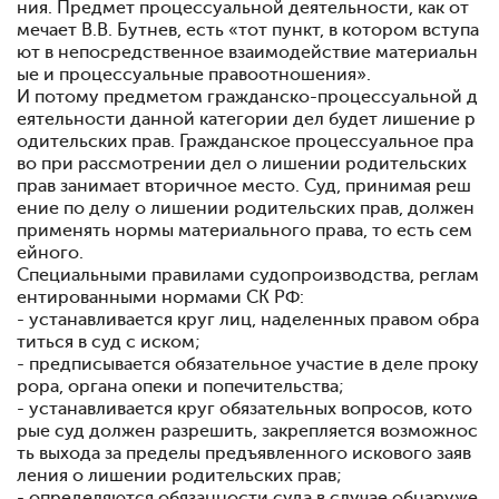
ния. Предмет процессуальной деятельности, как от
мечает В.В. Бутнев, есть «тот пункт, в котором вступа
ют в непосредственное взаимодействие материальн
ые и процессуальные правоотношения».
И потому предметом гражданско-процессуальной д
еятельности данной категории дел будет лишение р
одительских прав. Гражданское процессуальное пра
во при рассмотрении дел о лишении родительских
прав занимает вторичное место. Суд, принимая реш
ение по делу о лишении родительских прав, должен
применять нормы материального права, то есть сем
ейного.
Специальными правилами судопроизводства, реглам
ентированными нормами СК РФ:
- устанавливается круг лиц, наделенных правом обра
титься в суд с иском;
- предписывается обязательное участие в деле проку
рора, органа опеки и попечительства;
- устанавливается круг обязательных вопросов, кото
рые суд должен разрешить, закрепляется возможнос
ть выхода за пределы предъявленного искового заяв
ления о лишении родительских прав;
- определяются обязанности суда в случае обнаруже