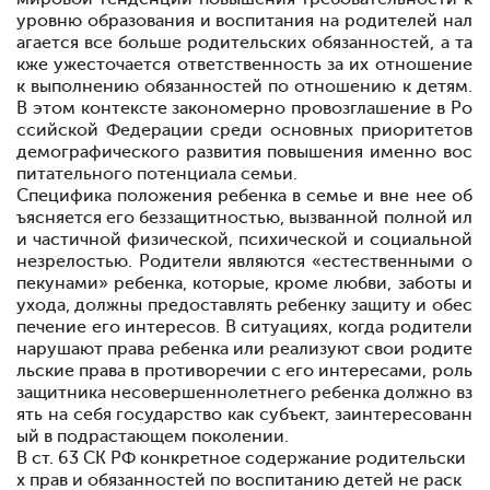
уровню образования и воспитания на родителей нал
агается все больше родительских обязанностей, а та
кже ужесточается ответственность за их отношение
к выполнению обязанностей по отношению к детям.
В этом контексте закономерно провозглашение в Ро
ссийской Федерации среди основных приоритетов
демографического развития повышения именно вос
питательного потенциала семьи.
Специфика положения ребенка в семье и вне нее об
ъясняется его беззащитностью, вызванной полной ил
и частичной физической, психической и социальной
незрелостью. Родители являются «естественными о
пекунами» ребенка, которые, кроме любви, заботы и
ухода, должны предоставлять ребенку защиту и обес
печение его интересов. В ситуациях, когда родители
нарушают права ребенка или реализуют свои родите
льские права в противоречии с его интересами, роль
защитника несовершеннолетнего ребенка должно вз
ять на себя государство как субъект, заинтересованн
ый в подрастающем поколении.
В ст. 63 СК РФ конкретное содержание родительски
х прав и обязанностей по воспитанию детей не раск