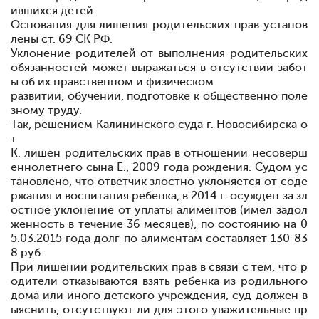
ившихся детей.
Основания для лишения родительских прав установ
лены ст. 69 СК РФ.
Уклонение родителей от выполнения родительских
обязанностей мо
жет выражаться в отсутствии забот
ы об их нравственном и физическом
развитии, обучении, подготовке к общественно поле
зному труду.
Так, решением Калининского суда г. Новосибирска о
т
К. лишен родительских прав в отношении несоверш
енно
летнего сына Е., 2009 года рождения. Судом ус
тановлено, что ответчик злостно уклоняется от соде
ржания и воспитания ребенка, в 2014 г. осужден за зл
остное уклонение от уплаты алиментов (имел задол
женность в течение 36 месяцев), по состоянию на 0
5.03.2015 года долг по алиментам составляет 130 83
8 руб.
При лишении родительских прав в связи с тем, что р
одители отказываются взять ребенка из родильного
дома или иного детского учреждения, суд должен в
ыяснить, отсутствуют ли для этого уважительные пр