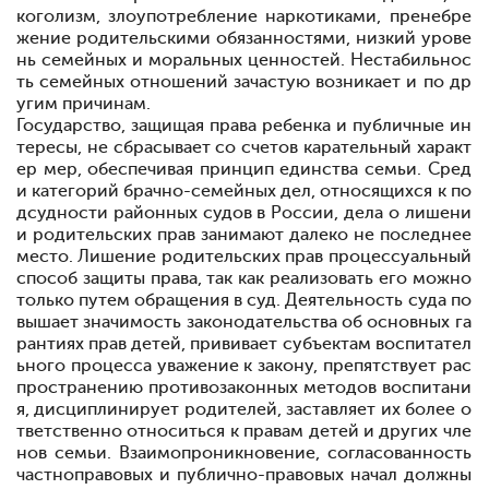
коголизм, злоупотребление наркотиками, пренебре
жение родительскими обязанностями, низ
кий урове
нь семейных и моральных ценностей. Нестабильнос
ть семейных отношений зачастую возникает и по др
угим причинам.
Государство, защищая права ребенка и публичные ин
тересы, не сбрасывает со счетов карательный характ
ер мер, обеспечивая принцип единства семьи. Сред
и катего
рий брачно-семейных дел, относящихся к по
дсудности районных судов в России, дела о лишени
и родительских прав занимают далеко не последнее
место. Лишение роди
тельских прав
процессуальный
способ защиты права, так как реализовать его можно
только путем обращения в суд. Деятельность суда по
вышает значимость законодатель
ства об основных га
рантиях прав детей, прививает субъектам воспитател
ьного процес
са уважение к
закону, препятствует рас
пространению противозаконных методов вос
питани
я, дисциплинирует родителей, заставляет их более о
тветственно относиться к правам детей и других чле
нов семьи. Взаимопроникновение, согласованность
частно
правовых и публично-правовых начал должны