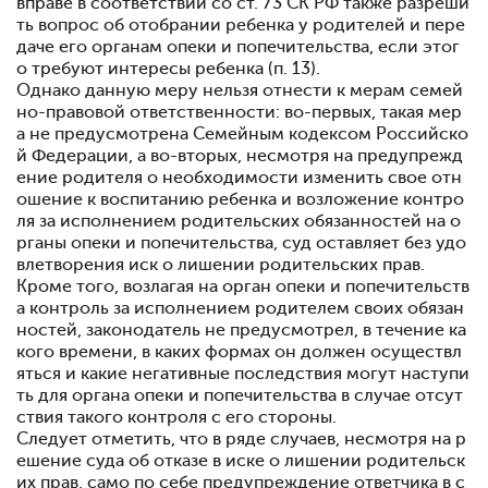
вправе в соответствии со ст. 73 СК РФ также разреши
ть вопрос об отобрании ребенка у родителей и пере
даче его органам опеки и попечительства, если этог
о требуют интересы ребенка (п. 13).
Однако данную меру нельзя отнести к мерам семей
но-правовой ответственности: во-первых, такая мер
а не предусмотрена Семейным кодексом Российско
й Федерации, а во-вторых, несмотря на предупрежд
ение родителя о необходимости изменить свое отн
ошение к воспитанию ребенка и возложение контро
ля за исполнением родительских обязанностей на о
рганы опеки и попечительства, суд оставляет без удо
влетворения иск о лишении родительских прав.
Кроме того, возлагая на орган опеки и попечительств
а контроль за исполнением родителем своих обязан
ностей, законодатель не предусмотрел, в течение ка
кого времени, в каких формах он должен осуществл
яться и какие негативные последствия могут наступи
ть для органа опеки и попечительства в случае отсут
ствия такого контроля с его стороны.
Следует отметить, что в ряде случаев, несмотря на р
ешение суда об отказе в иске о лишении родительск
их прав, само по себе предупреждение ответчика в с