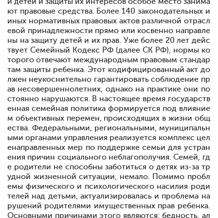
и детей и защиты их интересов особое место занима
ют правовые средства. Более 140 законодательных и
иных нормативных правовых актов раз
личной отрасл
евой принадлежности прямо или косвенно направле
ны на защиту детей и их прав. Уже более 20 лет дейс
твует Семейный Кодекс РФ (далее
СК РФ), нормы ко
торого отвечают международным правовым стандар
там защиты ребенка. Этот кодифицированный акт до
лжен неукоснительно гарантиро
вать соблюдение пр
ав несовершеннолетних, однако на практике они по
сто
янно нарушаются. В настоящее время государств
енная семейная политика формируется под влияние
м объективных перемен, происходящих в жизни общ
ества. Федеральными, регио
нальными, муниципальн
ыми органами управления реализуется комплекс цел
ена
правленных мер по поддержке семьи для устран
ения причин социального неблагопо
лучия. Семей, гд
е родители не способны заботиться о детях из-за тр
удной жизненной ситуации, немало. Помимо пробл
емы физического и психологического насилия роди
телей над детьми, актуализировалась и проблема на
рушений родителями имущест
венных прав ребенка.
Основными причинами этого являются: бедность, ал