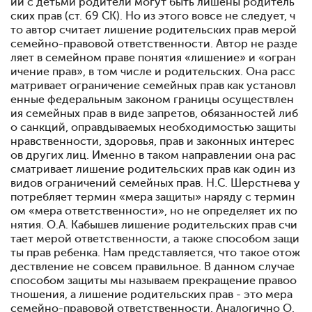
ии с детьми родители могут быть лишены родитель
ских прав (ст. 69 СК). Но из этого вовсе не следует, ч
то автор считает лишение родительских прав мерой
семейно-правовой ответственности. Автор не разде
ляет в семейном праве понятия «лишение» и «огран
ичение прав», в том числе и родительских. Она расс
матривает ограничение семейных прав как установл
енные федеральным законом границы осуществлен
ия семейных прав в виде запретов, обязанностей либ
о санкций, оправдываемых необходимостью защиты
нравственности, здоровья, прав и законных интерес
ов других лиц. Именно в таком направлении она рас
сматривает лишение родительских прав как один из
видов ограничений семейных прав. Н.С. Шерстнева у
потребляет термин «мера защиты» наряду с термин
ом «мера ответственности», но не определяет их по
нятия. О.А. Кабышев лишение родительских прав счи
тает мерой ответственности, а также способом защи
ты прав ребенка. Нам представляется, что такое отож
дествление не совсем правильное. В данном случае
способом защиты мы называем прекращение правоо
тношения, а лишение родительских прав - это мера
семейно-правовой ответственности. Аналогично О.