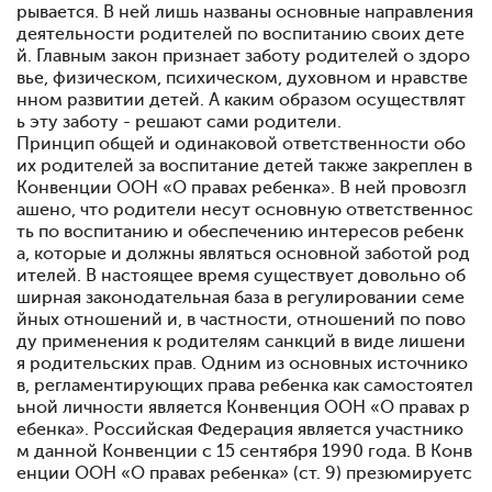
рывается. В ней лишь названы основные направления
деятельности родителей по воспитанию своих дете
й. Главным закон признает заботу родителей о здоро
вье, физическом, психическом, духовном и нравстве
нном развитии детей. А каким образом осуществлят
ь эту заботу - решают сами родители.
Принцип общей и одинаковой ответственности обо
их родителей за воспитание детей также закреплен в
Конвенции ООН «О правах ребенка». В ней провозгл
ашено, что родители несут основную ответственнос
ть по воспитанию и обеспечению интересов ребенк
а, которые и должны являться основной заботой род
ителей. В настоящее время существует довольно об
ширная законодательная база в регулировании семе
йных отношений и, в частности, отношений по пово
ду применения к родителям санкций в виде лишени
я родительских прав. Одним из основных источнико
в, регламентирующих права ребенка как самостоятел
ьной личности является Конвенция ООН «О правах р
ебенка». Российская Федерация является участнико
м данной Конвенции с 15 сентября 1990 года. В Конв
енции ООН «О правах ребенка» (ст. 9) презюмируетс