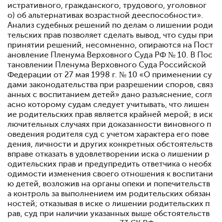
истративного, гражданского, трудового, уголовног
о) об альтернативах возрастной дееспособности».
Анализ судебных решений по делам о лишении роди
тельских прав позволяет сделать вывод, что суды при
принятии решений, несомненно, опираются на Пост
ановление Пленума Верховного Суда РФ № 10. В Пос
тановлении Пленума Верховного Суда Российской
Федерации от 27 мая 1998 г. № 10 «О применении су
дами законодательства при разрешении споров, связ
анных с воспитанием детей» дано разъяснение, согл
асно которому судам следует учитывать, что лишен
ие родительских прав является крайней мерой; в иск
лючительных случаях при доказанности виновного п
оведения родителя суд с учетом характера его пове
дения, личности и других конкретных обстоятельств
вправе отказать в удовлетворении иска о лишении р
одительских прав и предупредить ответчика о необх
одимости изменения своего отношения к воспитани
ю детей, возложив на органы опеки и попечительств
а контроль за выполнением им родительских обязан
ностей; отказывая в иске о лишении родительских п
рав, суд при наличии указанных выше обстоятельств