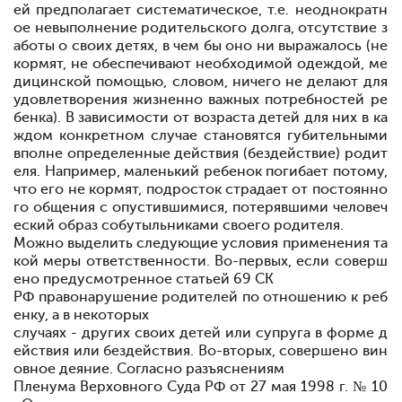
ей предполагает систематическое, т.е. неоднократн
ое невыполнение родительского долга, отсутствие з
аботы о своих детях, в чем бы оно ни выражалось (не
кормят, не обеспечивают необходимой одеждой, ме
дицинской помощью, словом, ничего не делают для
удовлетворения жизненно важных потребностей ре
бенка). В зависимости от возраста детей для них в ка
ждом конкретном случае становятся губительными
вполне определенные действия (бездействие) родит
еля. Например, маленький ребенок погибает потому,
что его не кормят, под
росток страдает от постоянно
го общения с опустившимися, потерявшими человеч
еский образ собутыльниками своего родителя.
Можно выделить следующие условия применения та
кой меры ответственности. Во-первых, если соверш
ено предусмотренное статьей 69 СК
РФ правонарушение родителей по отношению к реб
енку, а в некоторых
случаях - других своих детей или супруга в форме д
ействия или бездействия. Во-вторых, совершено вин
овное деяние. Согласно разъяснениям
Пленума Верховного Суда РФ от 27 мая 1998 г. № 10