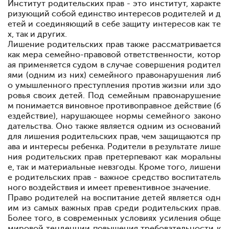
Институт родительских прав - это институт, характе
ризующий собой единство интересов родителей и д
етей и соединяющий в себе защиту интересов как те
х, так и других.
Лишение родительских прав также рассматривается
как мера семейно-правовой ответственности, котор
ая применяется судом в случае совершения родител
ями (одним из них) семейного правонарушения либ
о умышленного преступления против жизни или здо
ровья своих детей. Под семейным правонарушение
м понимается виновное противоправное действие (б
ездействие), нарушающее нормы семейного законо
дательства. Оно также является одним из оснований
для лишения родительских прав, чем защищаются пр
ава и интересы ребенка. Родители в результате лише
ния родительских прав претерпевают как моральны
е, так и материальные невзгоды. Кроме того, лишени
е родительских прав - важное средство воспитатель
ного воздействия и имеет превентивное значение.
Право родителей на воспитание детей является одн
им из самых важных прав среди родительских прав.
Более того, в современных условиях усиления обще
мировой тенденции повышения требовательности к