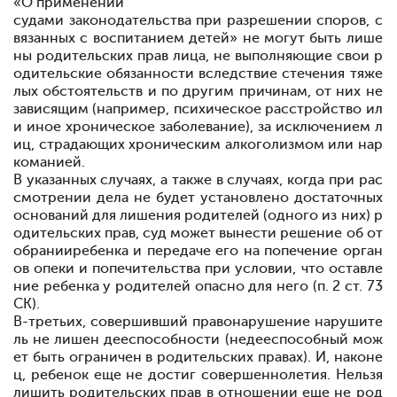
«О применении
судами законодательства при разрешении споров, с
вязанных с воспитанием детей» не могут быть лише
ны родительских прав лица, не выполняющие свои р
одительские обязанности вследствие стечения тяже
лых обстоятельств и по другим причинам, от них не
зависящим (например, психическое расстройство ил
и иное хроническое заболевание), за исключением л
иц, страдающих хроническим алкоголизмом или нар
команией.
В указанных случаях, а также в случаях, когда при рас
смотрении дела не будет установлено достаточных
оснований для лишения родителей (одного из них) р
одительских прав, суд может вынести решение об от
обрании
ребенка и передаче его на попечение орган
ов опеки и попечительства при условии, что оставле
ние ребенка у родителей опасно для него (п. 2 ст. 73
СК).
В-третьих, совершивший правонарушение нарушите
ль не лишен дееспособности (недееспособный мож
ет быть ограничен в родительских правах). И, наконе
ц, ребенок еще не достиг совершеннолетия. Нельзя
лишить родительских прав в отношении еще не род