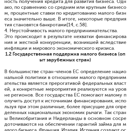
ность получения кредита для развития бизнеса. Одн
ако, по сравнению со средним или крупным бизнесо
м, процентные ставки по кредитованию малого бизн
еса значительно выше. В итоге, некоторые предприя
тия становятся банкротами[14, с.58].
4. Неустойчивость малого предпринимательства.
Это происходит в результате нехватки финансирова
ния и жесткой конкуренции, возникшей вследствие
инфляции и мирового экономического кризиса.
1.2 Государственная поддержка малого бизнеса (оп
ыт зарубежных стран)
В большинстве стран-членов ЕС определение нацио
нальной политики в отношении малого предприним
ательства является прерогативой федеральных власт
ей, а конкретные мероприятия реализуются на уров
не регионов. Все государства ЕС помогают малому п
олучить доступ к источникам финансирования, испо
льзуя при этом различные, более присущие для опре
деленных национальных экономик рычаги. Так стран
ы Великобритания и Нидерланды в основном сосре
доточиваются на обеспечении гарантий займа для м
алого бизнеса. Франция, Италия, Испания создают ос