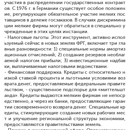
участия в распределении государственных контракт
ов. С 1976 г. в Германии существует особое положен
ие, регулирующее обязательное участие мелких пос
тавщиков в дележе госзаказов. В случаях дискримина
ции мелкие фирмы могут обратиться в специально у
чрежденные в этих целях инстанции.
- Налоговые льготы. Этот инструмент, активно испол
ьзуемый сейчас в новых землях ФРГ, включает три гла
вных разновидности: 1) специальные нормы амортиз
ационных отчислений; 2) создание резервов необлаг
аемой налогом прибыли; 3) инвестиционные надбав
ки, выплачиваемые налоговыми ведомствами.
- Финансовая поддержка. Кредиты с относительно н
изкой ставкой процента и льготными условиями воз
врата денег, предоставляемые федеральным правите
льством, - существенное подспорье для «миттельшт
анда». Кредиты выдаются мелким фирмам не непоср
едственно, а через их банки, предоставляющие гаран
тии своевременного возврата денег. Специальные кр
едиты, стимулирующие создание новых рабочих мес
т и улучшение региональной структуры экономики,
предоставляются правительствами земель.