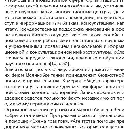
- Помощь в инновационной сфере. Организационны
е формы такой помощи многообразны: индустриаль
ные и научные парки, инновационные центры, где и
меются возможности снять помещение, получить до
ступ к информационным банкам, консультациям, кап
италу. Государственная поддержка инноваций в сфе
ре мелкого бизнеса осуществляется также содейств
ием совместной работе «миттельштанда» с научным
и учреждениями, созданием необходимой информа
ционной и консультационной инфраструктуры, обле
гчением передачи технологии, помощью в обучении
научного персонала[10, с.35].
Значительная роль в стимулировании развития мелк
их фирм Великобритании принадлежит бюджетной
политике правительства. К мерам общего характера
относится установление для мелких фирм понижен
ной ставки налога с корпораций. Запись доходов и и
здержек ведется только по факту независимо от тог
о, к какому периоду они относятся.
Огромное значение в развитии малого бизнеса Вели
кобритании имеют Программы оказания финансово
й помощи: «Схема грантов», «Агентства помощи пре
дприятиям местного значения», которые осуществл