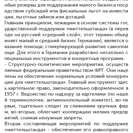
обые резервы для поддержания малого бизнеса поср
едством субсидий или фискальных льгот на инвести
ции, льготных займов или дотаций.
Главным принципом, лежащим в основе системы гос
ударственной поддержки «миттельштанда» (в перев
оде на русский «средний слой»; этот термин объед
иняет малый и средний бизнес Германии), является о
казание помощи, стимулирующей развитие самопом
ощи. Для этого в Германии разработано несколько с
пециальных инструментов и конкретных программ.
- Структурно-политические мероприятия, осуществ
ляемые федеральным правительством ФРГ. Они наце
лены на обеспечение нормальных условий конкурен
ции для «миттельштанда». Главный инструмент здес
ь
картельное право, законодательно оформленное в
1957 г. Ведомство по надзору за картелями (по наше
й терминологии, антимонопольный комитет), во-пе
рвых, тщательно следит за слияниями крупных фир
м, во-вторых, облегчает кооперацию мелких предпр
иятий, снимая ненужные запреты.
Вторая составляющая мероприятий по поддержке
«миттельштанда» - обеспечение его равноправного