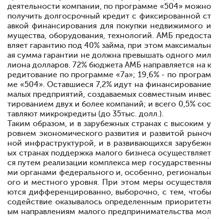
деятельности компании, по программе «504» можно
получить долгосрочный кредит с фиксированной ст
авкой финансирования для покупки недвижимого и
мущества, оборудования, технологий. АМБ предоста
вляет гарантию под 40% займа, при этом максимальн
ая сумма гарантии не должна превышать одного мил
лиона долларов. 72% бюджета АМБ направляется на к
редитование по программе «7а»; 19,6% - по програм
ме «504». Оставшиеся 7,2% идут на финансирование
малых предприятий, создаваемых совместным инвес
тированием двух и более компаний; и всего 0,5% сос
тавляют микрокредиты (до 35тыс. долл.).
Таким образом, и в зарубежных странах с высоким у
ровнем экономического развития и развитой рыноч
ной инфраструктурой, и в развивающихся зарубежн
ых странах поддержка малого бизнеса осуществляет
ся путем реализации комплекса мер государственны
ми органами федерального и, особенно, региональн
ого и местного уровня. При этом меры осуществля
ются дифференцированно, выборочно, с тем, чтобы
содействие оказывалось определенным приоритетн
ым направлениям малого предпринимательства
мол