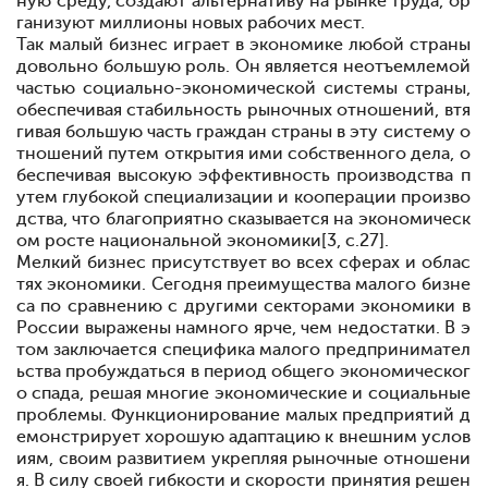
ную среду, создают альтернативу на рынке труда, ор
ганизуют миллионы новых рабочих мест.
Так малый бизнес играет в экономике любой страны
довольно большую роль. Он является неотъемлемой
частью социально-экономической системы страны,
обеспечивая стабильность рыночных отношений, втя
гивая большую часть граждан страны в эту систему о
тношений путем открытия ими собственного дела, о
беспечивая высокую эффективность производства п
утем глубокой специализации и кооперации произво
дства, что благоприятно сказывается на экономическ
ом росте национальной экономики[3, с.27].
Мелкий бизнес присутствует во всех сферах и облас
тях экономики. Сегодня преимущества малого бизне
са по сравнению с другими секторами экономики в
России выражены намного ярче, чем недостатки. В э
том заключается специфика малого предпринимател
ьства
пробуждаться в период общего экономическог
о спада, решая многие экономические и социальные
проблемы. Функционирование малых предприятий д
емонстрирует хорошую адаптацию к внешним услов
иям, своим развитием укрепляя рыночные отношени
я. В силу своей гибкости и скорости принятия решен