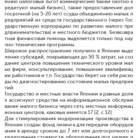
ению налоговых льгот коммерческие банки охотно к
редитуют малый бизнес), также предоставление дол
госрочной (на 5-20 лет) ссуды объединению малых п
редприятий из средств государственного (через Гос
ударственную корпорацию по развитию малого пре
дпринимательства) и местного бюджетов. Безвозвра
тная финансовая помощь выделяется только под нау
чно-технические программы.
Широкое распространение получило в Японии выде
ление субсидий, покрывающих до 50 % затрат, на соз
дание центров повышения технического уровня мал
ых фирм, консультирование, повышение квалификац
ии работников и т.п. Государство берет на себя расхо
ды по диагностированию состояния малых предприя
тий.
Государство и местные власти Японии в равных доля
х ассигнуют средства на информационное обслужи
вание малого бизнеса через сеть местных информац
ионных центров, каковых имеется 17 [2, с.12].
Для стимулирования модернизации производства в
Японии создан фонд лизинга для передачи оборудов
ания в аренду сроком до 7 лет или долгосрочного к
редитования стоимости оборудования под низкие п