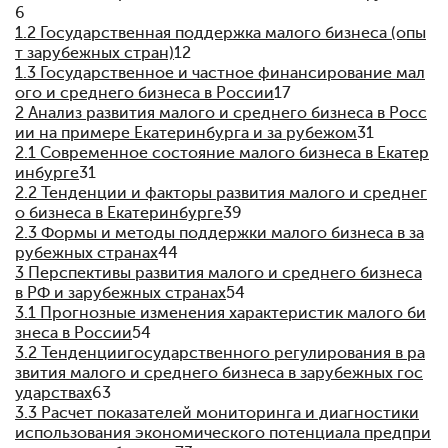
6
1.2 Государственная поддержка малого бизнеса (опы
т зарубежных стран)
12
1.3 Государственное и частное финансирование мал
ого и среднего бизнеса в России
17
2 Анализ развития малого и среднего бизнеса в Росс
ии на примере Екатеринбурга и за рубежом
31
2.1 Современное состояние малого бизнеса в Екатер
инбурге
31
2.2 Тенденции и факторы развития малого и среднег
о бизнеса в Екатеринбурге
39
2.3 Формы и методы поддержки малого бизнеса в за
рубежных странах
44
3 Перспективы развития малого и среднего бизнеса
в РФ и зарубежных странах
54
3.1 Прогнозные изменения характеристик малого би
знеса в России
54
3.2 Тенденции
государственного регулирования в ра
звития малого и среднего бизнеса в зарубежных гос
ударствах
63
3.3 Расчет показателей мониторинга и диагностики
использования экономического потенциала предпри