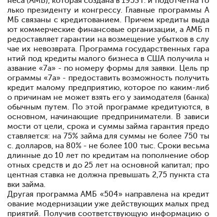
неса (АМБ), которая создана в 1953 г. и подотчетна то
лько президенту и конгрессу. Главные программы А
МБ связаны с кредитованием. Причем кредиты выда
ют коммерческие финансовые организации, а АМБ п
редоставляет гарантии на возмещение убытков в слу
чае их невозврата. Программа государственных гара
нтий под кредиты малого бизнеса в США получила н
азвание «7а» - по номеру формы для заявки. Цель пр
ограммы «7а» - предоставить возможность получить
кредит малому предприятию, которое по каким-либ
о причинам не может взять его у заимодателя (банка)
обычным путем. По этой программе кредитуются, в
основном, начинающие предприниматели. В зависи
мости от цели, срока и суммы займа гарантия предо
ставляется: на 75% займа для суммы не более 750 ты
с. долларов, на 80% - не более 100 тыс. Сроки весьма
длинные
до 10 лет по кредитам на пополнение обор
отных средств и до 25 лет на основной капитал; про
центная ставка не должна превышать 2,75 пункта ста
вки займа.
Другая программа АМБ
«504» направлена на кредит
ование модернизации уже действующих малых пред
приятий. Получив соответствующую информацию о