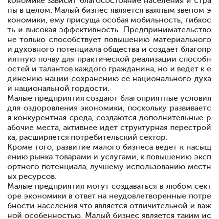
кономике зависит благосостояние населения и стра
ны в целом. Малый бизнес является важным звеном э
кономики, ему присуща особая мобильность, гибкос
ть и высокая эффективность. Предпринимательство
не только способствует повышению материального
и духовного потенциала общества и создает благопр
иятную почву для практической реализации способн
остей и талантов каждого гражданина, но и ведет к е
динению нации сохранению ее национального духа
и национальной гордости.
Малые предприятия создают благоприятные условия
для оздоровления экономики, поскольку развиваетс
я конкурентная среда, создаются дополнительные р
абочие места, активнее идет структурная перестрой
ка, расширяется потребительский сектор.
Кроме того, развитие малого бизнеса ведет к насыщ
ению рынка товарами и услугами, к повышению эксп
ортного потенциала, лучшему использованию местн
ых ресурсов.
Малые предприятия могут создаваться в любом сект
оре экономики в ответ на неудовлетворенные потре
бности населения
что является отличительной и важ
ной особенностью. Малый бизнес является таким ис