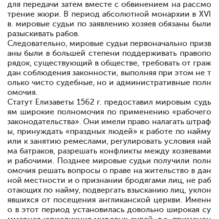
для передачи затем вместе с обвинением на рассмо
трение жюри. В период абсолютной монархии в XVI
в. мировые судьи по заявлению хозяев обязаны были
разыскивать рабов.
Следовательно, мировые судьи первоначально призв
аны были в большей степени поддерживать правопо
рядок, существующий в обществе, требовать от граж
дан соблюдения законности, выполняя при этом не т
олько чисто судебные, но и административные полн
омочия.
Статут Елизаветы 1562 г. предоставил мировым судь
ям широкие полномочия по применению «рабочего
законодательства». Они имели право налагать штраф
ы, принуждать «праздных людей» к работе по найму
или к занятию ремеслами, регулировать условия най
ма батраков, разрешать конфликты между хозяевами
и рабочими. Позднее мировые судьи получили полн
омочия решать вопросы о праве на жительство в дан
ной местности и о признании бродягами лиц, не раб
отающих по найму, подвергать взысканию лиц, уклон
явшихся от посещения англиканской церкви. Именн
о в этот период установилась довольно широкая су