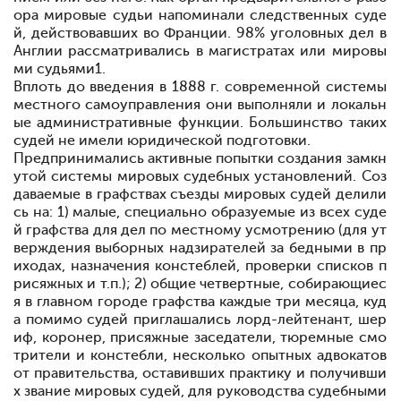
ора мировые судьи напоминали следственных суде
й, действовавших во Франции. 98% уголовных дел в
Англии рассматривались в магистратах или мировы
ми судьями
1
.
Вплоть до введения в 1888 г. современной системы
местного самоуправления они выполняли и локальн
ые административные функции. Большинство таких
судей не имели юридической подготовки.
Предпринимались активные попытки создания замкн
утой системы мировых судебных установлений. Соз
даваемые в графствах съезды мировых судей делили
сь на: 1) малые, специально образуемые из всех суде
й графства для дел по местному усмотрению (для ут
верждения выборных надзирателей за бедными в пр
иходах, назначения констеблей, проверки списков п
рисяжных и т.п.); 2) общие четвертные, собирающиес
я в главном городе графства каждые три месяца, куд
а помимо судей приглашались лорд-лейтенант, шер
иф, коронер, присяжные заседатели, тюремные смо
трители и констебли, несколько опытных адвокатов
от правительства, оставивших практику и получивши
х звание мировых судей, для руководства судебными