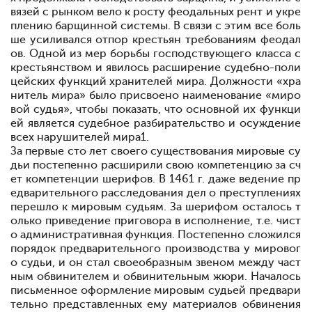
вязей с рынком вело к росту феодальных рент и укре
плению барщинной системы. В связи с этим все боль
ше усиливался отпор крестьян требованиям феодал
ов. Одной из мер борьбы господствующего класса с
крестьянством и явилось расширение судебно-поли
цейских функций хранителей мира. Должности «хра
нитель мира» было присвоено наименование «миро
вой судья», чтобы показать, что основной их функци
ей является судебное разбирательство и осуждение
всех нарушителей мира
1
.
За первые сто лет своего существования мировые су
дьи постепенно расширили свою компетенцию за сч
ет компетенции шерифов. В 1461 г. даже ведение пр
едварительного расследования дел о преступлениях
перешло к мировым судьям. За шерифом осталось т
олько приведение приговора в исполнение, т.е. чист
о административная функция. Постепенно сложился
порядок предварительного производства у мировог
о судьи, и он стал своеобразным звеном между част
ным обвинителем и обвинительным жюри. Началось
письменное оформление мировым судьей предвари
тельно представленных ему материалов обвинения