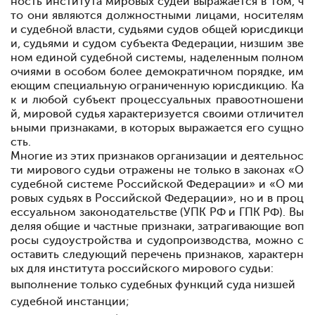
ность института мировых судей выражается в том, ч
то они являются должностными лицами, носителям
и судебной власти, судьями судов общей юрисдикци
и, судьями и судом субъекта Федерации, низшим зве
ном единой судебной системы, наделенным полном
очиями в особом более демократичном порядке, им
еющим специальную ограниченную юрисдикцию. Ка
к и любой субъект процессуальных правоотношени
й, мировой судья характеризуется своими отличител
ьными признаками, в которых выражается его сущно
сть.
Многие из этих признаков организации и деятельнос
ти мирового судьи отражены не только в законах «О
судебной системе Российской Федерации» и «О ми
ровых судьях в Российской Федерации», но и в проц
ессуальном законодательстве (УПК РФ и ГПК РФ). Вы
деляя общие и частные признаки, затрагивающие воп
росы судоустройства и судопроизводства, можно с
оставить следующий перечень признаков, характерн
ых для института российского мирового судьи:
выполнение только судебных функций суда низшей
судебной инстанции;