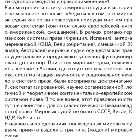
ти судопроизводства и правоприменения»
1
.
Рассмотрение института мирового судьи в историч
еском аспекте позволяет убедиться в том, что миров
ые судьи как орган правосудия присущи многим пра
вовым системам (контитентально-европейской, англ
о-американской, смешанной). В рамках романо-гер
манской системы права (Франция, Испания), англо-а
мериканской (США, Великобритания), смешанной (К
анада, Австралия) мировые судьи осуществляли прав
осудие раньше и продолжают успешно функционир
овать до сих пор. При этом мировые судьи, появивш
ись впервые в Англии, где отсутствовала строгая лог
ика, систематизация, научность и рациональное нача
ло в системе права, были восприняты доктринально
й, систематизированной, научно организованной, ло
гичной и теоретичной континентально-европейской
системой права. В то же время, этот правовой инсти
тут не свойствен для социалистического (квазизапад
ного) права. Мировых судей не было в СССР, Китае, К
НДР, Кубе и т.п.
В научных исследованиях, посвященных мировым су
дьям, принято выделять три типа (модели) мировых
судов: