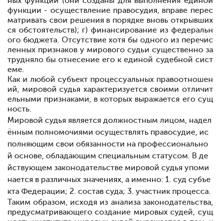
ных функций (они созданы для выполнения единой
функции - осуществление правосудия, вправе перес
матривать свои решения в порядке вновь открывших
ся обстоятельств); г) финансирование из федеральн
ого бюджета. Отсутствие хотя бы одного из перечис
ленных признаков у мирового судьи существенно за
трудняло бы отнесение его к единой судебной сист
еме.
Как и любой субъект процессуальных правоотношен
ий, мировой судья характеризуется своими отличит
ельными признаками, в которых выражается его сущ
ность.
Мировой судья является должностным лицом, надел
ённым полномочиями осуществлять правосудие, ис
полняющим свои обязанности на профессионально
й основе, обладающим специальным статусом. В де
йствующем законодательстве мировой судья упоми
нается в различных значениях, а именно: 1. суд субъе
кта Федерации; 2. состав суда; 3. участник процесса.
Таким образом, исходя из анализа законодательства,
предусматривающего создание мировых судей, сущ