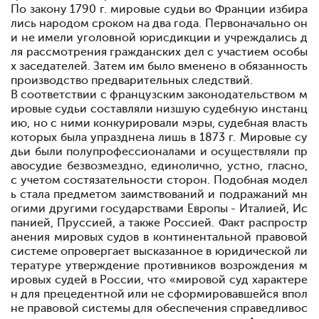
По закону 1790 г. мировые судьи во Франции избира
лись народом сроком на два года. Первоначально он
и не имели уголовной юрисдикции и учреждались д
ля рассмотрения гражданских дел с участием особы
х заседателей. Затем им было вменено в обязанность
производство предварительных следствий.
В соответствии с французским законодательством м
ировые судьи составляли низшую судебную инстанц
ию, но с ними конкурировали мэры, судебная власть
которых была упразднена лишь в 1873 г. Мировые су
дьи были полупрофессионалами и осуществляли пр
авосудие безвозмездно, единолично, устно, гласно,
с учетом состязательности сторон. Подобная модел
ь стала предметом заимствований и подражаний мн
огими другими государствами Европы - Италией, Ис
панией, Пруссией, а также Россией. Факт распростр
анения мировых судов в континентальной правовой
системе опровергает высказанное в юридической ли
тературе утверждение противников возрождения м
ировых судей в России, что «мировой суд характере
н для прецедентной или не сформировавшейся впол
не правовой системы для обеспечения справедливос