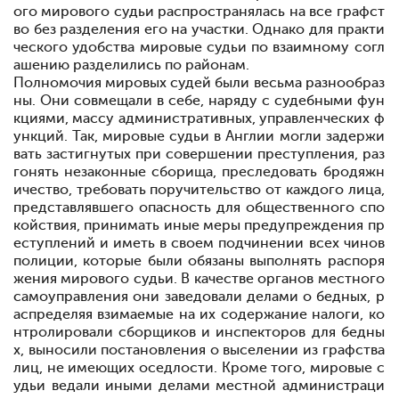
ого мирового судьи распространялась на все графст
во без разделения его на участки. Однако для практи
ческого удобства мировые судьи по взаимному согл
ашению разделились по районам.
Полномочия мировых судей были весьма разнообраз
ны. Они совмещали в себе, наряду с судебными фун
кциями, массу административных, управленческих ф
ункций. Так, мировые судьи в Англии могли задержи
вать застигнутых при совершении преступления, раз
гонять незаконные сборища, преследовать бродяжн
ичество, требовать поручительство от каждого лица,
представлявшего опасность для общественного спо
койствия, принимать иные меры предупреждения пр
еступлений и иметь в своем подчинении всех чинов
полиции, которые были обязаны выполнять распоря
жения мирового судьи. В качестве органов местного
самоуправления они заведовали делами о бедных, р
аспределяя взимаемые на их содержание налоги, ко
нтролировали сборщиков и инспекторов для бедны
х, выносили постановления о выселении из графства
лиц, не имеющих оседлости. Кроме того, мировые с
удьи ведали иными делами местной администраци