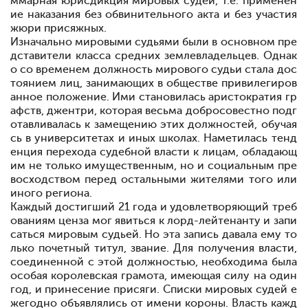
ммарная юрисдикция мировых судей, т.е. применен
ие наказания без обвинительного акта и без участия
жюри присяжных.
Изначально мировыми судьями были в основном пре
дставители класса средних землевладельцев. Однак
о со временем должность мирового судьи стала дос
тоянием лиц, занимающих в обществе привилегиров
анное положение. Ими становилась аристократия гр
афств, джентри, которая весьма добросовестно подг
отавливалась к замещению этих должностей, обучая
сь в университетах и иных школах. Наметилась тенд
енция перехода судебной власти к лицам, обладающ
им не только имущественным, но и социальным пре
восходством перед остальными жителями того или
иного региона.
Каждый достигший 21 года и удовлетворяющий треб
ованиям ценза мог явиться к лорд-лейтенанту и запи
саться мировым судьей. Но эта запись давала ему то
лько почетный титул, звание. Для получения власти,
соединенной с этой должностью, необходима была
особая королевская грамота, имеющая силу на один
год, и принесение присяги. Списки мировых судей е
жегодно объявлялись от имени короны. Власть кажд