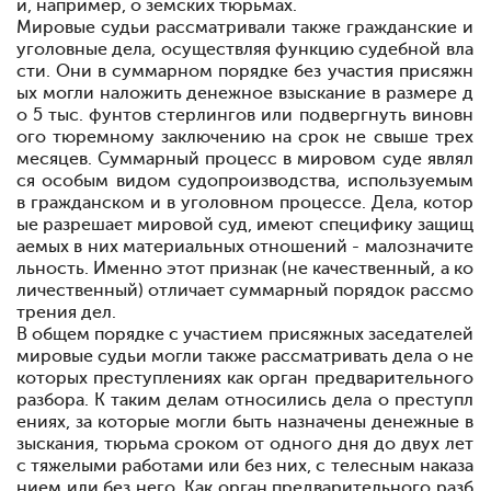
и, например, о земских тюрьмах.
Мировые судьи рассматривали также гражданские и
уголовные дела, осуществляя функцию судебной вла
сти. Они в суммарном порядке без участия присяжн
ых могли наложить денежное взыскание в размере д
о 5 тыс. фунтов стерлингов или подвергнуть виновн
ого тюремному заключению на срок не свыше трех
месяцев. Суммарный процесс в мировом суде являл
ся особым видом судопроизводства, используемым
в гражданском и в уголовном процессе. Дела, котор
ые разрешает мировой суд, имеют специфику защищ
аемых в них материальных отношений - малозначите
льность. Именно этот признак (не качественный, а ко
личественный) отличает суммарный порядок рассмо
трения дел.
В общем порядке с участием присяжных заседателей
мировые судьи могли также рассматривать дела о не
которых преступлениях как орган предварительного
разбора. К таким делам относились дела о преступл
ениях, за которые могли быть назначены денежные в
зыскания, тюрьма сроком от одного дня до двух лет
с тяжелыми работами или без них, с телесным наказа
нием или без него. Как орган предварительного разб