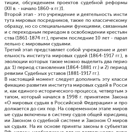
тиции, обсуждением проектов судебной реформы
(XII в. - начало 1860-х гг.)
1
.
Второй этап - это учреждение и деятельность инсти
тута мировых посредников, также по классическому
образцу, но со специальными функциями, связанным
и с переходным периодом в освобождении крестьян
ства (1861-1874 гг.), причем последние 10 лет - парал
лельно с мировыми судьями.
Третий этап представляет собой учреждение и деят
ельность института мировых судей (1864-1917 гг.), в
эволюции которых также можно выделить два перио
да: 1) период становления (1864-1881 гг.) и 2) период
ревизии Судебных уставов (1881-1917 гг.).
В настоящий момент следует дополнить эту класси
фикацию развития института мировых судей в Росси
и, как единого исторического процесса, четвертым э
тапом, который начался в 1998 г. принятием Закона
«О мировых судьях в Российской Федерации» и про
должается до сих пор. На современном этапе миров
ые суды включены в систему судов общей юрисдикц
ии Законом о судебной системе и Законом О миров
ых судьях. На их основе приняты законы в субъектах