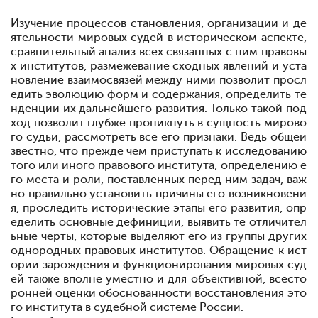
Изучение процессов становления, организации и де
ятельности мировых судей в историческом аспекте,
сравнительный анализ всех связанных с ним правовы
х институтов, размежевание сходных явлений и уста
новление взаимосвязей между ними позволит просл
едить эволюцию форм и содержания, определить те
нденции их дальнейшего развития. Только такой под
ход позволит глубже проникнуть в сущность мирово
го судьи, рассмотреть все его признаки. Ведь общеи
звестно, что прежде чем приступать к исследованию
того или иного правового института, определению е
го места и роли, поставленных перед ним задач, важ
но правильно установить причины его возникновени
я, проследить исторические этапы его развития, опр
еделить основные дефиниции, выявить те отличител
ьные черты, которые выделяют его из группы других
однородных правовых институтов. Обращение к ист
ории зарождения и функционирования мировых суд
ей также вполне уместно и для объективной, всесто
ронней оценки обоснованности восстановления это
го института в судебной системе России.