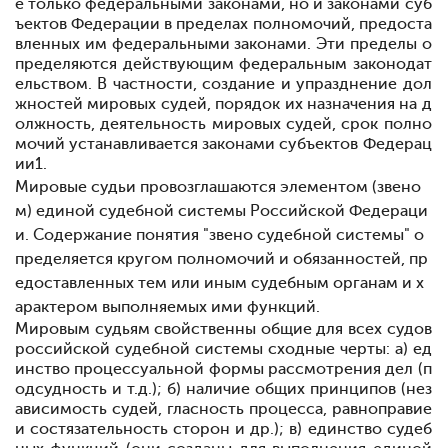
е только федеральными законами, но и законами суб
ъектов Федерации в пределах полномочий, предоста
вленных им федеральными законами. Эти пределы о
пределяются действующим федеральным законодат
ельством. В частности, создание и упразднение дол
жностей мировых судей, порядок их назначения на д
олжность, деятельность мировых судей, срок полно
мочий устанавливается законами субъектов Федерац
ии
1
.
Мировые судьи провозглашаются элементом (звено
м) единой судебной системы Российской Федераци
и. Содержание понятия "звено судебной системы" о
пределяется кругом полномочий и обязанностей, пр
едоставленных тем или иным судебным органам и х
арактером выполняемых ими функций.
Мировым судьям свойственны общие для всех судов
российской судебной системы сходные черты: а) ед
инство процессуальной формы рассмотрения дел (п
одсудность и т.д.); б) наличие общих принципов (нез
ависимость судей, гласность процесса, равноправие
и состязательность сторон и др.); в) единство судеб