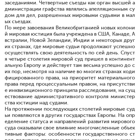
заседаниями. Четвертные съезды как орган высшей а
дминистрации графства являлись апелляционным су
дом для дел, разрешенных мировыми судьями в мал
ых съездах.
По мере завоевания Великобританией новых колони
й мировая юстиция была учреждена в США, Канаде, А
встралии, Новой Зеландии, Индии и некоторых друг
их странах, где мировые судьи продолжают успешно
осуществлять свою деятельность по сей день. Спуст
я четыре столетия мировой суд пришел в континент
альную Европу и действует там весьма успешно до с
их пор, несмотря на наличие во многих странах коди
фицированного права, на приоритет материального
права перед процессуальным правом, на присутстви
е инквизиционного принципа расследования, на сущ
ествование административного контроля министер
ства юстиции над судами.
На протяжении последующих столетий мировые суд
ьи появляются в других государствах Европы. На опр
еделение статуса и направлений развития мирового
суда оказывали свое влияние многочисленные объек
тивные факторы: особенности государственного ст