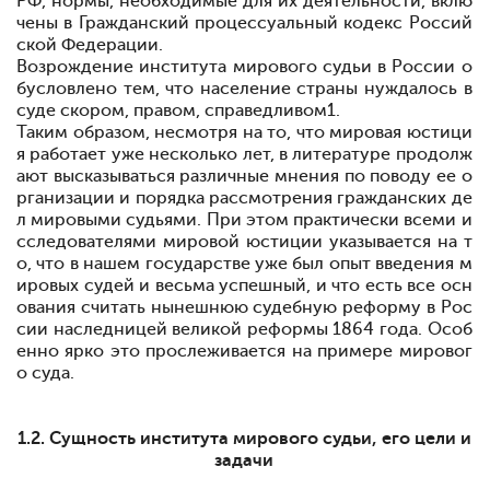
РФ, нормы, необходимые для их деятельности, вклю
чены в Гражданский процессуальный кодекс Россий
ской Федерации.
Возрождение института мирового судьи в России о
бусловлено тем, что население страны нуждалось в
суде скором, правом, справедливом
1
.
Таким образом, несмотря на то, что мировая юстици
я работает уже несколько лет, в литературе продолж
ают высказываться различные мнения по поводу ее о
рганизации и порядка рассмотрения гражданских де
л мировыми судьями. При этом практически всеми и
сследователями мировой юстиции указывается на т
о, что в нашем государстве уже был опыт введения м
ировых судей и весьма успешный, и что есть все осн
ования считать нынешнюю судебную реформу в Рос
сии наследницей великой реформы 1864 года. Особ
енно ярко это прослеживается на примере мировог
о суда.
1.2. Сущность института мирового судьи, его цели и
задачи