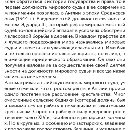
Если обратиться к истории государства и права, то в
первые должность мирового судьи в ее современно
м понимании появилась в Англии в эпоху Средневек
овья (1344 г.). Введение этой должности связано с и
менем Эдуарда III, который реформировал местный
судебно-полицейский аппарат в условиях обострени
я классовой борьбы в деревне. В каждом графстве дл
я лучшего поддержания мира назначались мировые
судьи из почетных и уважающих законы лиц. Ими был
и не только профессиональные юристы, но и лица, н
е имеющие юридического образования. Однако они
получали жалование за осуществление своей деятел
ьности на должности мирового судьи и всегда назна
чались на нее королем.
Рассматривая английскую модель мирового суда, уч
еные отмечали, что с ростом ренты в Англии происх
одило постепенное расслоение крестьянства. Мног
очисленные сельские бедняки (коттеры) должны был
и наниматься на работу к помещикам и зажиточным
крестьянам. Спрос на рабочую силу в деревне рос в
течение всего XIV в., особенно в рыцарских вотчина
х. Но в крупных, и особенно монастырских, владения
х продолжала господствовать барщина, и усиление с