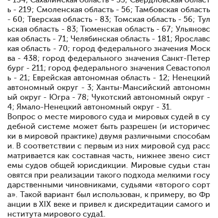
- 134; Сахалинская область - 33; Свердловская област
ь - 219; Смоленская область - 56; Тамбовская область
- 60; Тверская область - 83; Томская область - 56; Тул
ьская область - 83; Тюменская область - 67; Ульяновс
кая область - 71; Челябинская область - 181; Ярославс
кая область - 70; город федерального значения Моск
ва - 438; город федерального значения Санкт-Петер
бург - 211; город федерального значения Севастопол
ь - 21; Еврейская автономная область - 12; Ненецкий
автономный округ - 3; Ханты-Мансийский автономн
ый округ - Югра - 78; Чукотский автономный округ -
4; Ямало-Ненецкий автономный округ - 31.
Вопрос о месте мирового суда и мировых судей в су
дебной системе может быть разрешен (и историчес
ки в мировой практике) двумя различными способам
и. В соответствии с первым из них мировой суд расс
матривается как составная часть, нижнее звено сист
емы судов общей юрисдикции. Мировые судьи стан
овятся при реализации такого подхода мелкими госу
дарственными чиновниками, судьями «второго сорт
а». Такой вариант был использован, к примеру, во Фр
анции в XIX веке и привел к дискредитации самого и
нститута мирового суда
1
.