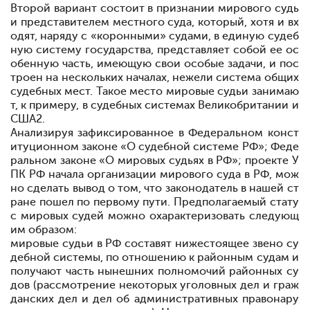
Второй вариант состоит в признании мирового судь
и представителем местного суда, который, хотя и вх
одят, наряду с «коронными» судами, в единую судеб
ную систему государства, представляет собой ее ос
обенную часть, имеющую свои особые задачи, и пос
троен на нескольких началах, нежели система общих
судебных мест. Такое место мировые судьи занимаю
т, к примеру, в судебных системах Великобритании и
США
2
.
Анализируя зафиксированное в Федеральном конст
итуционном законе «О судебной системе РФ»; Феде
ральном законе «О мировых судьях в РФ»; проекте У
ПК РФ начала организации мирового суда в РФ, мож
но сделать вывод о том, что законодатель в нашей ст
ране пошел по первому пути. Предполагаемый стату
с мировых судей можно охарактеризовать следующ
им образом:
мировые судьи в РФ составят нижестоящее звено су
дебной системы, по отношению к районным судам и
получают часть нынешних полномочий районных су
дов (рассмотрение некоторых уголовных дел и граж
данских дел и дел об административных правонару