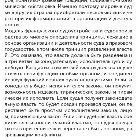
роя, политико-правовые традиции, социально-эконо
мическая обстановка. Именно поэтому мировые суд
ьи в других странах приобретали несколько иные че
рты при их формировании, в организации и деятель
ности.
Модель французского судоустройства и судопроизв
одства во многом определила принципы, лежащие в
основе организации и деятельности суда в правовом
государстве, в том числе принцип разделения власте
й. Это означало, что власть должна быть разделена н
а три ветви: законодательную, исполнительную и су
дебную. Каждая из этих ветвей власти должна осуще
ствлять свои функции особым органом, и соединен
ие двух функций в одних руках недопустимо. Если за
конодатель будет исполнителем закона, он получит
возможность издавать тиранические законы и тиран
ически их исполнять. Если судья получит законодате
льную власть, то будет создан произвол судьи, он пе
рестанет быть простым исполнителем закона, лицо
м, применяющим закон. Если же судебная власть сое
динится с исполнительной властью, то судья превра
тится в притеснителя и перестанет быть органом, ра
зрешающим конфликты.