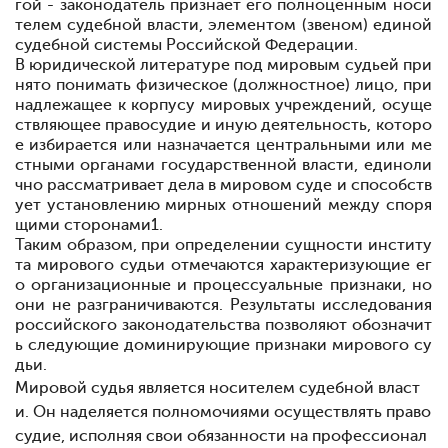
гой - законодатель признает его полноценным носи
телем судебной власти, элементом (звеном) единой
судебной системы Российской Федерации.
В юридической литературе под мировым судьей при
нято понимать физическое (должностное) лицо, при
надлежащее к корпусу мировых учреждений, осуще
ствляющее правосудие и иную деятельность, которо
е избирается или назначается центральными или ме
стными органами государственной власти, единоли
чно рассматривает дела в мировом суде и способств
ует установлению мирных отношений между споря
щими сторонами
1
.
Таким образом, при определении сущности институ
та мирового судьи отмечаются характеризующие ег
о организационные и процессуальные признаки, но
они не разграничиваются. Результаты исследования
российского законодательства позволяют обозначит
ь следующие доминирующие признаки мирового су
дьи.
Мировой судья является носителем судебной власт
и. Он наделяется полномочиями осуществлять право
судие, исполняя свои обязанности на профессионал