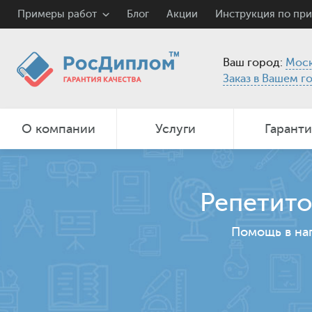
Примеры работ
Блог
Акции
Инструкция по пр
Ваш город:
Моск
Заказ в Вашем г
О компании
Услуги
Гарант
Репетито
Помощь в на