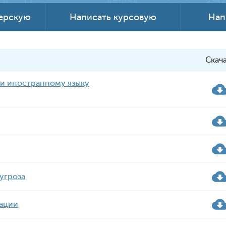
терскую
Написать курсовую
Нап
Скач
ии иностранному языку
угроза
рации