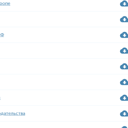
вропе
РФ
и
одательства