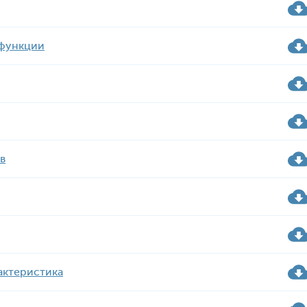
 функции
в
рактеристика