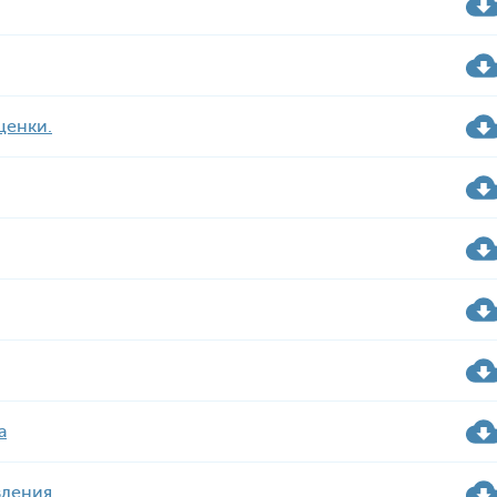
ценки.
а
вления