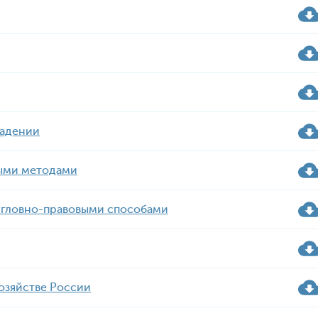
ладении
выми методами
угловно-правовыми способами
хозяйстве России