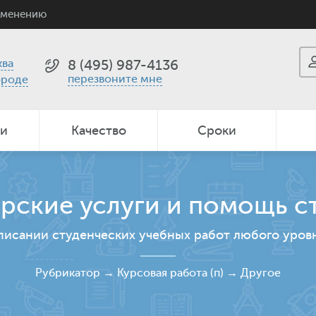
именению
ва
8 (495) 987-4136
перезвоните мне
ороде
ии
Качество
Сроки
рские услуги и помощь с
писании студенческих учебных работ любого уров
Рубрикатор
→
Курсовая работа (п)
→
Другое