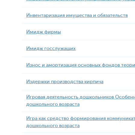
Инвентаризация имущества и обязательств
Имидж фирмы
Имидж госслужащих
Износ и амортизация основных фондов теори
Издержки производства кирпича
Игровая деятельность дошкольников Особен
дошкольного возраста
Игра как средство формирования коммуникат
дошкольного возраста