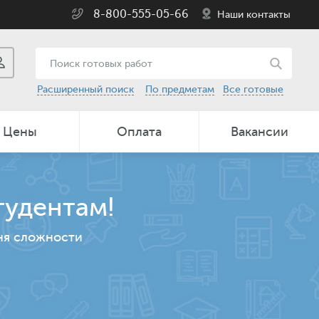
8-800-555-05-66
Наши контакты
Расширенный поиск
По предметам
Все готовые
Цены
Оплата
Вакансии
тудентам!
ня сложности